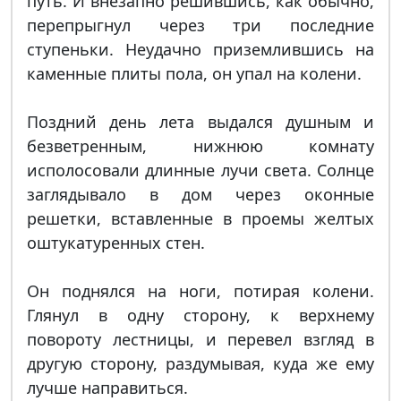
путь. И внезапно решившись, как обычно,
перепрыгнул через три последние
ступеньки. Неудачно приземлившись на
каменные плиты пола, он упал на колени.
Поздний день лета выдался душным и
безветренным, нижнюю комнату
исполосовали длинные лучи света. Солнце
заглядывало в дом через оконные
решетки, вставленные в проемы желтых
оштукатуренных стен.
Он поднялся на ноги, потирая колени.
Глянул в одну сторону, к верхнему
повороту лестницы, и перевел взгляд в
другую сторону, раздумывая, куда же ему
лучше направиться.