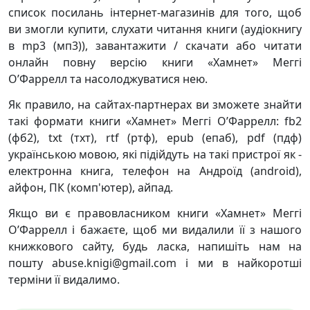
список посилань інтернет-магазинів для того, щоб
ви змогли купити, слухати читання книги (аудіокнигу
в mp3 (мп3)), завантажити / скачати або читати
онлайн повну версію книги «Хамнет» Меггі
О’Фаррелл та насолоджуватися нею.
Як правило, на сайтах-партнерах ви зможете знайти
такі формати книги «Хамнет» Меггі О’Фаррелл: fb2
(фб2), txt (тхт), rtf (ртф), epub (епаб), pdf (пдф)
українською мовою, які підійдуть на такі пристрої як -
електронна книга, телефон на Андроїд (android),
айфон, ПК (комп'ютер), айпад.
Якщо ви є правовласником книги «Хамнет» Меггі
О’Фаррелл і бажаєте, щоб ми видалили її з нашого
книжкового сайту, будь ласка, напишіть нам на
пошту abuse.knigi@gmail.com і ми в найкоротші
терміни її видалимо.