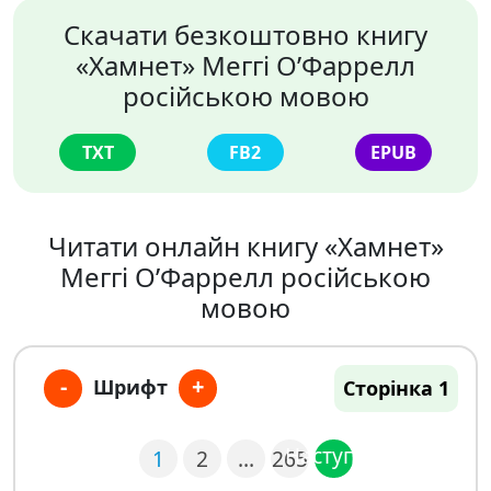
Скачати безкоштовно книгу
«Хамнет» Меггі О’Фаррелл
російською мовою
TXT
FB2
EPUB
Читати онлайн книгу «Хамнет»
Меггі О’Фаррелл російською
мовою
-
+
Шрифт
Сторінка 1
Наступна
1
2
…
265