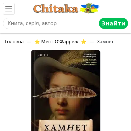
Знайти
Головна
—
⭐ Меггі О’Фаррелл ⭐
—
Хамнет