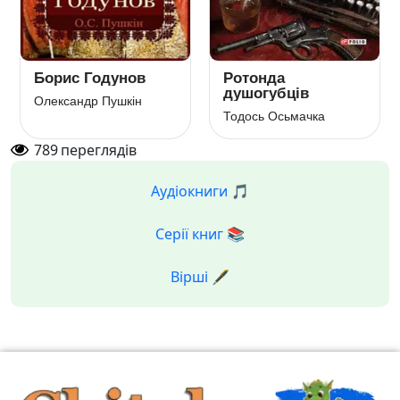
Борис Годунов
Ротонда
душогубців
Олександр Пушкін
Тодось Осьмачка
789
переглядів
Аудіокниги 🎵
Серії книг 📚
Вірші 🖋️