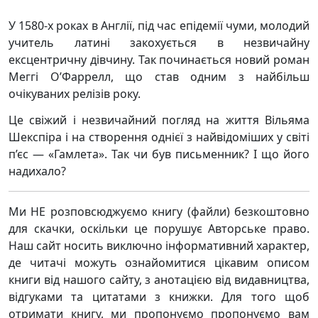
У 1580-х роках в Англії, під час епідемії чуми, молодий
учитель латині закохується в незвичайну
ексцентричну дівчину. Так починається новий роман
Меггі О’Фаррелл, що став одним з найбільш
очікуваних релізів року.
Це свіжий і незвичайний погляд на життя Вільяма
Шекспіра і на створення однієї з найвідоміших у світі
п’єс — «Гамлета». Так чи був письменник? І що його
надихало?
Ми НЕ розповсюджуємо книгу (файли) безкоштовно
для скачки, оскільки це порушує Авторське право.
Наш сайт носить виключно інформативний характер,
де читачі можуть ознайомитися цікавим описом
книги від нашого сайту, з анотацією від видавництва,
відгуками та цитатами з книжки. Для того щоб
отримати книгу, ми пропонуємо пропонуємо вам