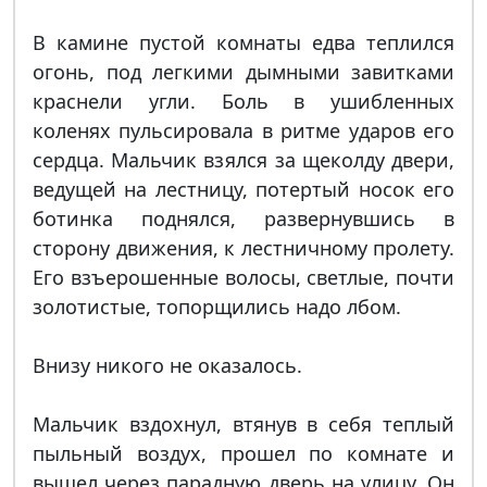
В камине пустой комнаты едва теплился
огонь, под легкими дымными завитками
краснели угли. Боль в ушибленных
коленях пульсировала в ритме ударов его
сердца. Мальчик взялся за щеколду двери,
ведущей на лестницу, потертый носок его
ботинка поднялся, развернувшись в
сторону движения, к лестничному пролету.
Его взъерошенные волосы, светлые, почти
золотистые, топорщились надо лбом.
Внизу никого не оказалось.
Мальчик вздохнул, втянув в себя теплый
пыльный воздух, прошел по комнате и
вышел через парадную дверь на улицу. Он