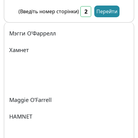
(Введіть номер сторінки)
Перейти
Мэгги О’Фаррелл
Хамнет
Maggie O’Farrell
HAMNET