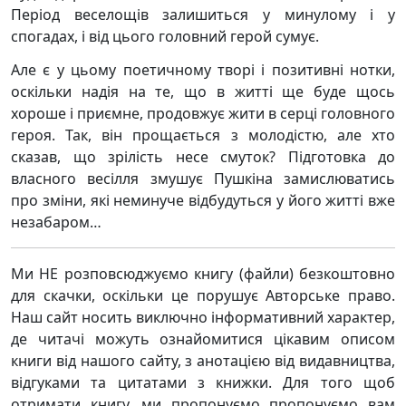
Період веселощів залишиться у минулому і у
спогадах, і від цього головний герой сумує.
Але є у цьому поетичному творі і позитивні нотки,
оскільки надія на те, що в житті ще буде щось
хороше і приємне, продовжує жити в серці головного
героя. Так, він прощається з молодістю, але хто
сказав, що зрілість несе смуток? Підготовка до
власного весілля змушує Пушкіна замислюватись
про зміни, які неминуче відбудуться у його житті вже
незабаром…
Ми НЕ розповсюджуємо книгу (файли) безкоштовно
для скачки, оскільки це порушує Авторське право.
Наш сайт носить виключно інформативний характер,
де читачі можуть ознайомитися цікавим описом
книги від нашого сайту, з анотацією від видавництва,
відгуками та цитатами з книжки. Для того щоб
отримати книгу, ми пропонуємо пропонуємо вам