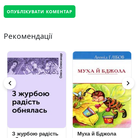
Рекомендації
З журбою радість
Муха й Бджола