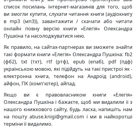
список посилань інтернет-магазинів для того, щоб
ви змогли купити, слухати читання книги (аудіокнигу
в mp3 (мп3)), завантажити / скачати або читати
онлайн повну версію книги «Елегія» Олександра
Пушкіна та насолоджуватися нею.
Як правило, на сайтах-партнерах ви зможете знайти
такі формати книги «Елегія» Олександра Пушкіна: fb2
(фб2), txt (тхт), rtf (ртф), epub (епаб), pdf (пдф)
українською мовою, які підійдуть на такі пристрої як -
електронна книга, телефон на Андроїд (android),
айфон, ПК (комп'ютер), айпад.
Якщо ви є правовласником книги «Елегія»
Олександра Пушкіна і бажаєте, щоб ми видалили її з
нашого книжкового сайту, будь ласка, напишіть нам
на пошту abuse.knigi@gmail.com і ми в найкоротші
терміни її видалимо.