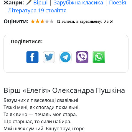
Жанри:
🖋️ Вірші
|
Зарубіжна класика
|
Поезія
|
Література 19 століття
Оцінити:
(
2
голоси, в середньому:
3
з 5)
Поділитися:
Вірш «Елегія» Олександра Пушкіна
Безумних літ веселощі свавільні
Тяжкі мені, як спогади похмільні.
Та як вино — печаль моя стара,
Що старшає, то сили набира.
Мій шлях сумний. Віщує труд і горе