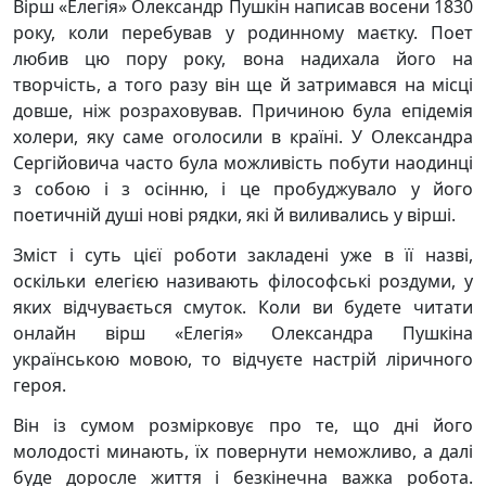
Вірш «Елегія» Олександр Пушкін написав восени 1830
року, коли перебував у родинному маєтку. Поет
любив цю пору року, вона надихала його на
творчість, а того разу він ще й затримався на місці
довше, ніж розраховував. Причиною була епідемія
холери, яку саме оголосили в країні. У Олександра
Сергійовича часто була можливість побути наодинці
з собою і з осінню, і це пробуджувало у його
поетичній душі нові рядки, які й виливались у вірші.
Зміст і суть цієї роботи закладені уже в її назві,
оскільки елегією називають філософські роздуми, у
яких відчувається смуток. Коли ви будете читати
онлайн вірш «Елегія» Олександра Пушкіна
українською мовою, то відчуєте настрій ліричного
героя.
Він із сумом розмірковує про те, що дні його
молодості минають, їх повернути неможливо, а далі
буде доросле життя і безкінечна важка робота.