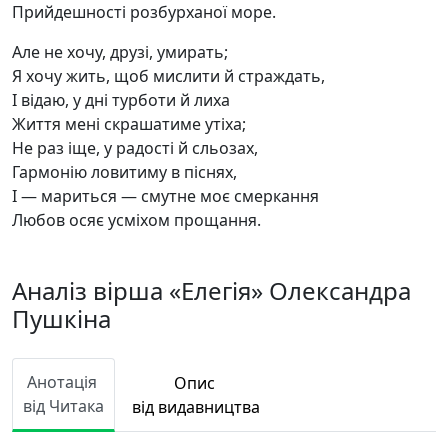
Прийдешності розбурханої море.
Але не хочу, друзі, умирать;
Я хочу жить, щоб мислити й страждать,
І відаю, у дні турботи й лиха
Життя мені скрашатиме утіха;
Не раз іще, у радості й сльозах,
Гармонію ловитиму в піснях,
І — мариться — смутне моє смеркання
Любов осяє усміхом прощання.
Аналіз вірша «Елегія» Олександра
Пушкіна
Анотація
Опис
від Читака
від видавництва