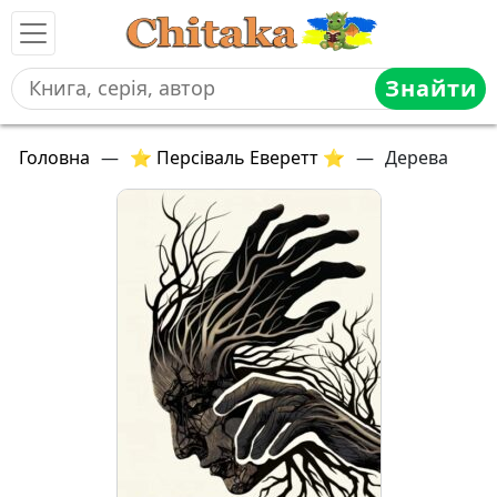
Знайти
Головна
—
⭐ Персіваль Еверетт ⭐
—
Дерева