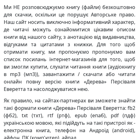
Ми НЕ розповсюджуємо книгу (файли) безкоштовно
для скачки, оскільки це порушує Авторське право.
Наш сайт носить виключно інформативний характер,
де читачі можуть ознайомитися цікавим описом
книги від нашого сайту, з анотацією від видавництва,
відгуками та цитатами з книжки. Для того щоб
отримати книгу, ми пропонуємо пропонуємо вам
список посилань інтернет-магазинів для того, щоб
ви змогли купити, слухати читання книги (аудіокнигу
в mp3 (мп3)), завантажити / скачати або читати
онлайн повну версію книги «Дерева» Персіваля
Еверетта та насолоджуватися нею.
Як правило, на сайтах-партнерах ви зможете знайти
такі формати книги «Дерева» Персіваля Еверетта: fb2
(фб2), txt (тхт), rtf (ртф), epub (епаб), pdf (пдф)
українською мовою, які підійдуть на такі пристрої як -
електронна книга, телефон на Андроїд (android),
айфон, ПК (комп'ютер), айпад.