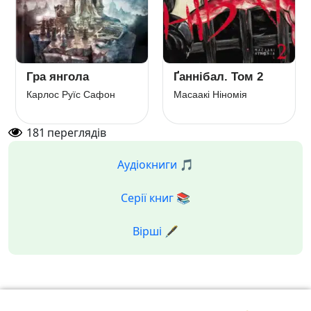
Гра янгола
Ґаннібал. Том 2
Карлос Руїс Сафон
Масаакі Ніномія
181
переглядів
Аудіокниги 🎵
Серії книг 📚
Вірші 🖋️