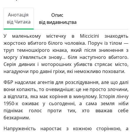
Анотація
Опис
від Читака
від видавництва
У маленькому містечку в Міссісіпі знаходять
жорстоко вбитого білого чоловіка. Поруч із тілом —
труп темношкірого юнака, який після зникнення з
моргу з’являється знову… біля наступного вбитого.
Серія дивних і моторошних убивств стрясає місто,
нагадуючи про давні гріхи, які неможливо поховати.
ФБР надсилає агентів для розслідування, але що далі
вони копають, то очевидніше: це не просто злочини,
а відплата, яка має коріння в минулому. Історія лінчу
1950-х оживає у сьогоденні, а сама земля ніби
піднімає голос проти тих, хто вважав себе
безкарним.
Напруженість наростає з кожною сторінкою, а