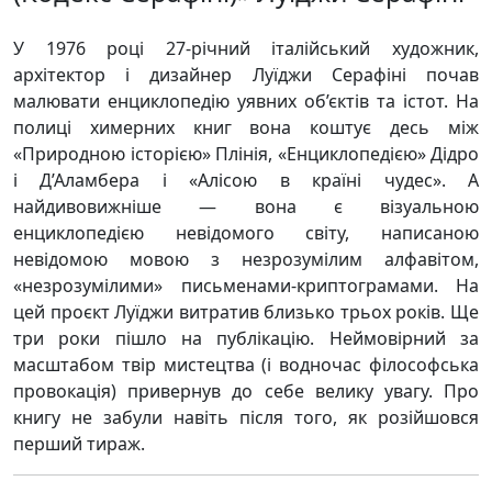
У 1976 році 27-річний італійський художник,
архітектор і дизайнер Луїджи Серафіні почав
малювати енциклопедію уявних об’єктів та істот. На
полиці химерних книг вона коштує десь між
«Природною історією» Плінія, «Енциклопедією» Дідро
і Д’Аламбера і «Алісою в країні чудес». А
найдивовижніше — вона є візуальною
енциклопедією невідомого світу, написаною
невідомою мовою з незрозумілим алфавітом,
«незрозумілими» письменами-криптограмами. На
цей проєкт Луїджи витратив близько трьох років. Ще
три роки пішло на публікацію. Неймовірний за
масштабом твір мистецтва (і водночас філософська
провокація) привернув до себе велику увагу. Про
книгу не забули навіть після того, як розійшовся
перший тираж.