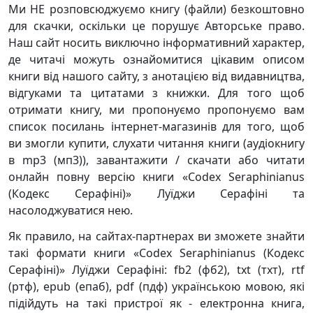
Ми НЕ розповсюджуємо книгу (файли) безкоштовно
для скачки, оскільки це порушує Авторське право.
Наш сайт носить виключно інформативний характер,
де читачі можуть ознайомитися цікавим описом
книги від нашого сайту, з анотацією від видавництва,
відгуками та цитатами з книжки. Для того щоб
отримати книгу, ми пропонуємо пропонуємо вам
список посилань інтернет-магазинів для того, щоб
ви змогли купити, слухати читання книги (аудіокнигу
в mp3 (мп3)), завантажити / скачати або читати
онлайн повну версію книги «Codex Seraphinianus
(Кодекс Серафіні)» Луїджи Серафіні та
насолоджуватися нею.
Як правило, на сайтах-партнерах ви зможете знайти
такі формати книги «Codex Seraphinianus (Кодекс
Серафіні)» Луїджи Серафіні: fb2 (фб2), txt (тхт), rtf
(ртф), epub (епаб), pdf (пдф) українською мовою, які
підійдуть на такі пристрої як - електронна книга,