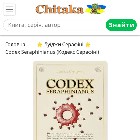
Знайти
Головна
—
⭐ Луїджи Серафіні ⭐
—
Codex Seraphinianus (Кодекс Серафіні)