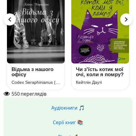
Відьма з нашого
Чи з’їсть котик мої
офісу
очі, коли я помру?
Codex Seraphinianus (Кодекс Серафіні)
Кейтлін Дауті
550
переглядів
Аудіокниги 🎵
Серії книг 📚