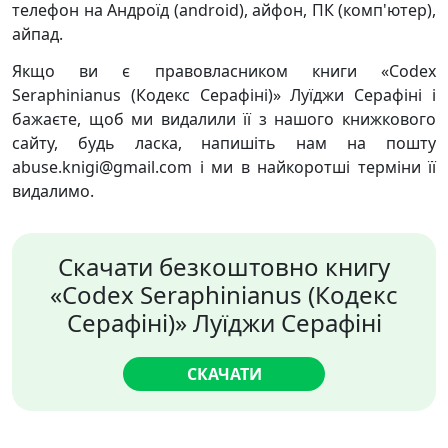
телефон на Андроїд (android), айфон, ПК (комп'ютер),
айпад.
Якщо ви є правовласником книги «Codex
Seraphinianus (Кодекс Серафіні)» Луїджи Серафіні і
бажаєте, щоб ми видалили її з нашого книжкового
сайту, будь ласка, напишіть нам на пошту
abuse.knigi@gmail.com і ми в найкоротші терміни її
видалимо.
Скачати безкоштовно книгу
«Codex Seraphinianus (Кодекс
Серафіні)» Луїджи Серафіні
СКАЧАТИ