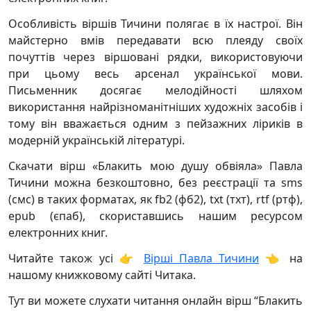
Особливість віршів Тичини полягає в їх настрої. Він
майстерно вмів передавати всю плеяду своїх
почуттів через віршовані рядки, використовуючи
при цьому весь арсенал української мови.
Письменник досягає мелодійності шляхом
використання найрізноманітніших художніх засобів і
тому він вважається одним з пейзажних ліриків в
модерній українській літературі.
Скачати вірш «Блакить мою душу обвіяла» Павла
Тичини можна безкоштовно, без реєстрації та sms
(смс) в таких форматах, як fb2 (фб2), txt (тхт), rtf (ртф),
epub (єпаб), скориставшись нашим ресурсом
електронних книг.
Читайте також усі 👉
Вірші Павла Тичини
👈 на
нашому книжковому сайті Читака.
Тут ви можете слухати читання онлайн вірш “Блакить