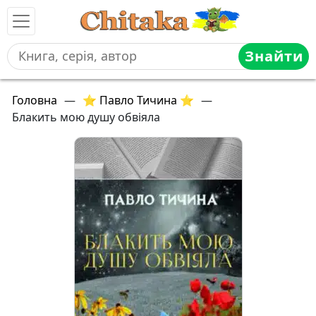
Знайти
Головна
—
⭐ Павло Тичина ⭐
—
Блакить мою душу обвіяла