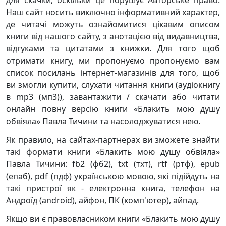
для скачки, оскільки це порушує Авторське право.
Наш сайт носить виключно інформативний характер,
де читачі можуть ознайомитися цікавим описом
книги від нашого сайту, з анотацією від видавництва,
відгуками та цитатами з книжки. Для того щоб
отримати книгу, ми пропонуємо пропонуємо вам
список посилань інтернет-магазинів для того, щоб
ви змогли купити, слухати читання книги (аудіокнигу
в mp3 (мп3)), завантажити / скачати або читати
онлайн повну версію книги «Блакить мою душу
обвіяла» Павла Тичини та насолоджуватися нею.
Як правило, на сайтах-партнерах ви зможете знайти
такі формати книги «Блакить мою душу обвіяла»
Павла Тичини: fb2 (фб2), txt (тхт), rtf (ртф), epub
(епаб), pdf (пдф) українською мовою, які підійдуть на
такі пристрої як - електронна книга, телефон на
Андроїд (android), айфон, ПК (комп'ютер), айпад.
Якщо ви є правовласником книги «Блакить мою душу