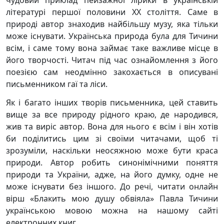
чудовий приклад пейзажної лірики в українській
літературі першої половини ХХ століття. Саме в
природі автор знаходив найбільшу музу, яка тільки
може існувати. Українська природа була для Тичини
всім, і саме тому вона займає таке важливе місце в
його творчості. Читач під час ознайомлення з його
поезією сам неодмінно закохається в описувані
письменником гаї та ліси.
Як і багато інших творів письменника, цей ставить
вище за все природу рідного краю, де народився,
жив та виріс автор. Вона для нього є всім і він хотів
би поділитись цим зі своїми читачами, щоб ті
зрозуміли, наскільки неосяжною може бути краса
природи. Автор робить синонімічними поняття
природи та України, адже, на його думку, одне не
може існувати без іншого. До речі, читати онлайн
вірш «Блакить мою душу обвіяла» Павла Тичини
українською мовою можна на нашому сайті
електронних книг.