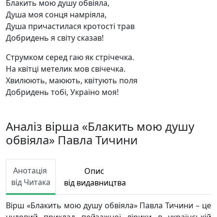
Блакить мою душу обвіяла,
Душа моя сонця намріяла,
Душа причастилася кротості трав
Добридень я світу сказав!
Струмком серед гаю як стрічечка.
На квітці метелик мов свічечка.
Хвилюють, маюють, квітують поля
Добридень тобі, Україно моя!
Аналіз вірша «Блакить мою душу
обвіяла» Павла Тичини
Анотація
Опис
від Читака
від видавництва
Вірш «Блакить мою душу обвіяла» Павла Тичини – це