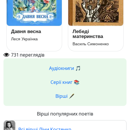
Давня весна
Лебеді
материнства
Леся Українка
Василь Симоненко
731
переглядів
Аудіокниги 🎵
Серії книг 📚
Вірші 🖋️
Вірші популярних поетів
Всі вірші Ліни Костенко