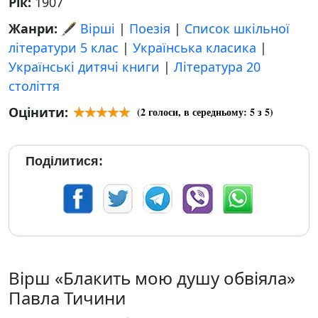
Рік:
1907
Жанри:
🖋️ Вірші
|
Поезія
|
Список шкільної
літератури 5 клас
|
Українська класика
|
Українські дитячі книги
|
Література 20
століття
Оцінити:
(
2
голоси, в середньому:
5
з 5)
Поділитися:
Вірш «Блакить мою душу обвіяла»
Павла Тичини