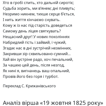
Хто в гробі спить, хто дальній сиротіє;
Судьба зорить, ми в’янем; дні пливуть;
Незримо никнем, тихше серце б’ється,
І нить життя кінчаємо снувать.
Кому ж із нас під старість доведеться
Самому день ліцея святкувать?
Нещасний друг! У нових поколіннях
Набридлий гість і зайвий, і чужий,
Згадає нас в дні зустрічей незмінних,
Закривши зір схвильовано-сумний…
Хай він зустріне радо, хоч печальний,
За чашею цей день, після незгод,
Як нині я, вигнанець ваш опальний,
Провів його без горя і турбот.
Переклад С. Крижанівського
Аналіз вірша «19 жовтня 1825 року»