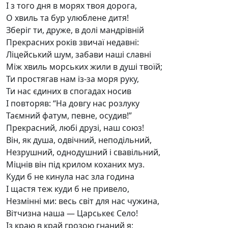
І з того дня в морях твоя дорога,
О хвиль та бур улюблене дитя!
Зберіг ти, друже, в долі мандрівній
Прекрасних років звичаї недавні:
Ліцейський шум, забави наші славні
Між хвиль морських жили в душі твоїй;
Ти простягав нам із-за моря руку,
Ти нас єдиних в спогадах носив
І повторяв: “На довгу нас розлуку
Таємний фатум, певне, осудив!”
Прекрасний, любі друзі, наш союз!
Він, як душа, одвічний, неподільний,
Незрушний, однодушний і свавільний,
Міцнів він під крилом коханих муз.
Куди б не кинула нас зла година
І щастя теж куди б не привело,
Незмінні ми: весь світ для нас чужина,
Вітчизна наша — Царськеє Село!
Із краю в край грозою гнаний я;