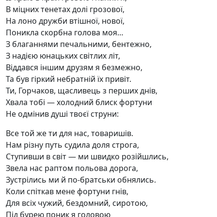
В міцних тенетах долі грозової,
На лоно дружби втішної, нової,
Поникла скорбна голова моя…
З благаннями печальними, бентежно,
З надією юнацьких світлих літ,
Віддався іншим друзям я безмежно,
Та був гіркий небратній їх привіт.
Ти, Горчаков, щасливець з перших днів,
Хвала тобі — холодний блиск фортуни
Не одмінив душі твоєї струни:
Все той же ти для нас, товаришів.
Нам різну путь судила доля строга,
Ступивши в світ — ми швидко розійшлись,
Звела нас раптом польова дорога,
Зустрілись ми й по-братськи обнялись.
Коли спіткав мене фортуни гнів,
Для всіх чужий, бездомний, сиротою,
Під бурею поник я головою