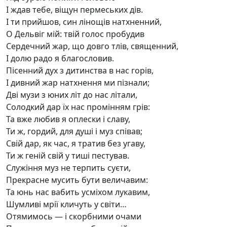
І ждав тебе, віщун пермеських дів.
І ти прийшов, син лінощів натхненний,
О Дельвіг мій: твій голос пробудив
Сердечний жар, що довго тлів, священний,
І долю радо я благословив.
Пісенний дух з дитинства в нас горів,
І дивний жар натхнення ми пізнали;
Дві музи з юних літ до нас літали,
Солодкий дар їх нас промінням грів:
Та вже любив я оплески і славу,
Ти ж, гордий, для душі і муз співав;
Свій дар, як час, я тратив без угаву,
Ти ж геній свій у тиші пестував.
Служіння муз не терпить суєти,
Прекрасне мусить бути величавим:
Та юнь нас вабить усміхом лукавим,
Шумливі мрії кличуть у світи…
Отямимось — і скорбними очами