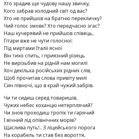
Хто зрадив ще чудову нашу звичку,
Кого забрав холодний світ од вас?
Хто не прийшов на братню перекличку?
Чий голос змовк? Хто передчасно згас?
Наш кучерявий не прийшов співець,
Гітари вже не чути голосної:
Під миртами Італії ясної
Він тихо спить, і приязний різець
Не вирізьбив на рідній нам могилі
Хоч декілька російських рідних слів,
Щоб прочитав слова привіту милі
Син півночі, що в край чужий забрів.
Чи ти сидиш серед товаришів,
Чужих небес коханцю нетерплячий?
Чи знов проходиш тропік ти гарячий
І вічний лід опівнічних морів?
Щаслива путь!.. З ліцейського порога
На корабель ти став без вороття,