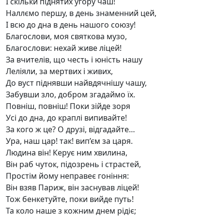
І скільки піднятих угору чаш!
Наллємо першу, в день знаменний цей,
І всю до дна в день нашого союзу!
Благослови, моя святкова музо,
Благослови: нехай живе ліцей!
За вчителів, що честь і юність нашу
Леліяли, за мертвих і живих,
До вуст піднявши найвдячнішу чашу,
Забувши зло, добром згадаймо їх.
Повніш, повніш! Поки зійде зоря
Усі до дна, до краплі випивайте!
За кого ж це? О друзі, відгадайте…
Ура, наш цар! так! вип’єм за царя.
Людина він! Керує ним хвилина,
Він раб чуток, підозрень і страстей,
Простім йому неправеє гоніння:
Він взяв Париж, він заснував ліцей!
Тож бенкетуйте, поки вийде путь!
Та коло наше з кожним днем рідіє;