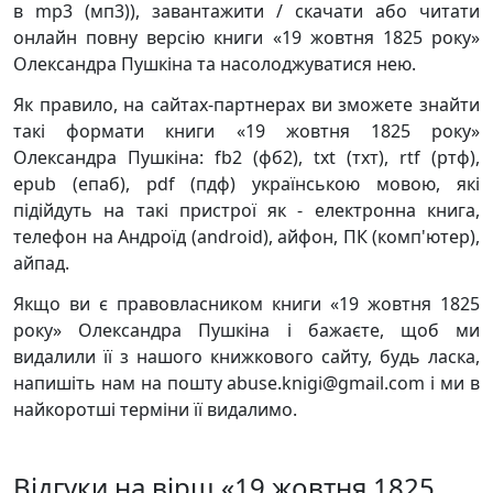
в mp3 (мп3)), завантажити / скачати або читати
онлайн повну версію книги «19 жовтня 1825 року»
Олександра Пушкіна та насолоджуватися нею.
Як правило, на сайтах-партнерах ви зможете знайти
такі формати книги «19 жовтня 1825 року»
Олександра Пушкіна: fb2 (фб2), txt (тхт), rtf (ртф),
epub (епаб), pdf (пдф) українською мовою, які
підійдуть на такі пристрої як - електронна книга,
телефон на Андроїд (android), айфон, ПК (комп'ютер),
айпад.
Якщо ви є правовласником книги «19 жовтня 1825
року» Олександра Пушкіна і бажаєте, щоб ми
видалили її з нашого книжкового сайту, будь ласка,
напишіть нам на пошту abuse.knigi@gmail.com і ми в
найкоротші терміни її видалимо.
Відгуки на вірш «19 жовтня 1825