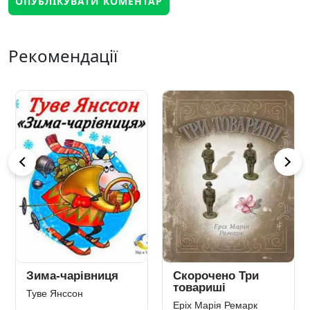
Рекомендації
Зима-чарівниця
Скорочено Три
товариші
Туве Янссон
Еріх Марія Ремарк