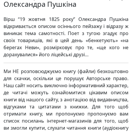
Олександра Пушкіна
Вірш “19 жовтня 1825 року” Олександра Пушкіна
відкривається описом осіннього пейзажу і відразу ж
виникає тема самотності. Поет з тугою згадує про
своїх товаришів, які в цей день «бенкетують» «на
берегах Неви», розмірковує про те, «ще кого не
дорахувалися» його ліцейські друзі…
Ми НЕ розповсюджуємо книгу (файли) безкоштовно
для скачки, оскільки це порушує Авторське право.
Наш сайт носить виключно інформативний характер,
де читачі можуть ознайомитися цікавим описом
книги від нашого сайту, з анотацією від видавництва,
відгуками та цитатами з книжки. Для того щоб
отримати книгу, ми пропонуємо пропонуємо вам
список посилань інтернет-магазинів для того, щоб
ви змогли купити, слухати читання книги (аудіокнигу