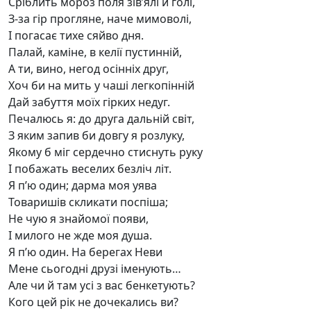
Сріблить мороз поля зів’ялі й голі,
З-за гір прогляне, наче мимоволі,
І погасає тихе сяйво дня.
Палай, каміне, в келії пустинній,
А ти, вино, негод осінніх друг,
Хоч би на мить у чаші легкопінній
Дай забуття моїх гірких недуг.
Печалюсь я: до друга дальній світ,
З яким запив би довгу я розлуку,
Якому б міг сердечно стиснуть руку
І побажать веселих безліч літ.
Я п’ю один; дарма моя уява
Товаришів скликати поспіша;
Не чую я знайомої появи,
І милого не жде моя душа.
Я п’ю один. На берегах Неви
Мене сьогодні друзі іменують…
Але чи й там усі з вас бенкетують?
Кого цей рік не дочекались ви?