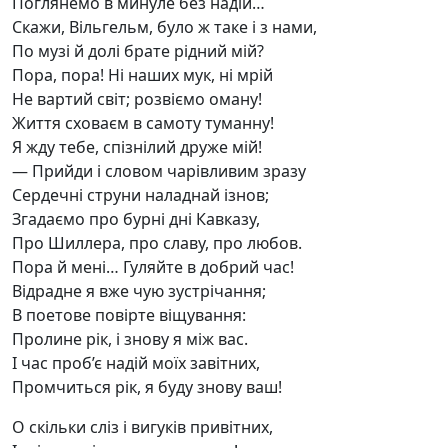
Поглянемо в минуле без надій…
Скажи, Вільгельм, було ж таке і з нами,
По музі й долі брате рідний мій?
Пора, пора! Ні наших мук, ні мрій
Не вартий світ; розвіємо оману!
Життя сховаєм в самоту туманну!
Я жду тебе, спізнілий друже мій!
— Прийди і словом чарівливим зразу
Сердечні струни наладнай ізнов;
Згадаємо про бурні дні Кавказу,
Про Шиллера, про славу, про любов.
Пора й мені… Гуляйте в добрий час!
Відрадне я вже чую зустрічання;
В поетове повірте віщування:
Пролине рік, і знову я між вас.
І час проб’є надій моїх завітних,
Промчиться рік, я буду знову ваш!
О скільки сліз і вигуків привітних,