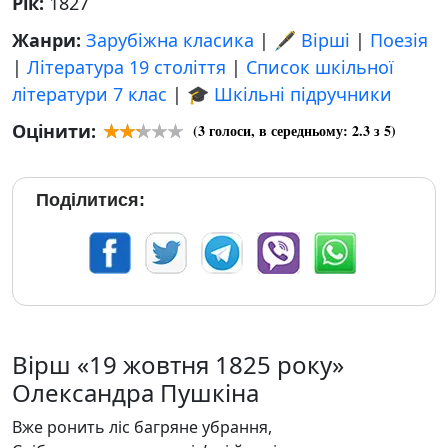
Рік:
1827
Жанри:
Зарубіжна класика
|
🖋️ Вірші
|
Поезія
|
Література 19 століття
|
Список шкільної
літератури 7 клас
|
🎓 Шкільні підручники
Оцінити:
(
3
голоси, в середньому:
2.3
з 5)
Поділитися:
Вірш «19 жовтня 1825 року»
Олександра Пушкіна
Вже ронить ліс багряне убрання,