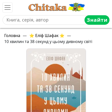
Знайти
Головна
—
⭐ Еліф Шафак ⭐
—
10 хвилин та 38 секунд у цьому дивному світі