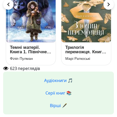
Темні матерії.
Трилогія
Книга 1. Північне
переможця. Книга
сяйво
2. Злочин
Філіп Пулман
Марі Раткоські
переможця
623
переглядів
Аудіокниги 🎵
Серії книг 📚
Вірші 🖋️