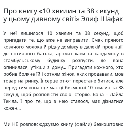
Про книгу «10 хвилин та 38 секунд
у цьому дивному світі» Элиф Шафак
У неї лишилося 10 хвилин та 38 секунд, щоб
пригадати те, що вже не виправити. Смак пряного
козячого молока й рідну домівку в далекій провінції,
деспотичного батька, аромат кави та кардамону в
стамбульському будинку розпусти, де вона
опинилася, утікши з дому… Пригадати кожного, хто
робив боляче їй і сотням жінок, яких продавали, мов
товар на ринку. Її серце от-от перестане битися, але
перед тим вона ще має ці безмежні 10 хвилин та 38
секунд, щоб розповісти свою історію. Вона – Лайла
Текіла. І про те, що з нею сталося, має дізнатися
кожен…
Ми НЕ розповсюджуємо книгу (файли) безкоштовно