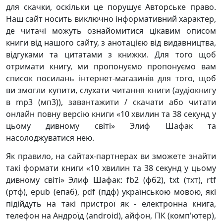
для скачки, оскільки це порушує Авторське право.
Наш сайт носить виключно інформативний характер,
де читачі можуть ознайомитися цікавим описом
книги від нашого сайту, з анотацією від видавництва,
відгуками та цитатами з книжки. Для того щоб
отримати книгу, ми пропонуємо пропонуємо вам
список посилань інтернет-магазинів для того, щоб
ви змогли купити, слухати читання книги (аудіокнигу
в mp3 (мп3)), завантажити / скачати або читати
онлайн повну версію книги «10 хвилин та 38 секунд у
цьому дивному світі» Элиф Шафак та
насолоджуватися нею.
Як правило, на сайтах-партнерах ви зможете знайти
такі формати книги «10 хвилин та 38 секунд у цьому
дивному світі» Элиф Шафак: fb2 (фб2), txt (тхт), rtf
(ртф), epub (епаб), pdf (пдф) українською мовою, які
підійдуть на такі пристрої як - електронна книга,
телефон на Андроїд (android), айфон, ПК (комп'ютер),