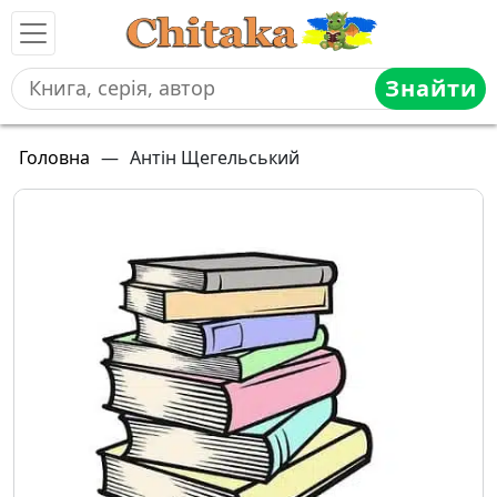
Знайти
Головна
—
Антін Щегельський