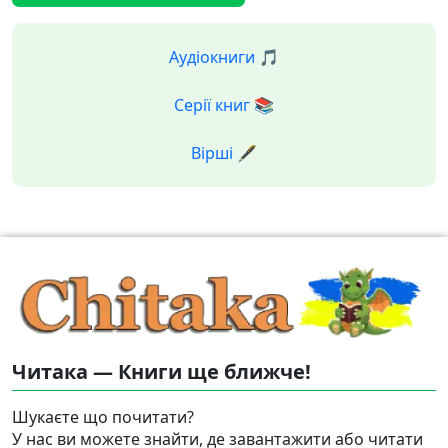
Аудіокниги 🎵
Серії книг 📚
Вірші 🖋️
Читака — Книги ще ближче!
Шукаєте що почитати?
У нас ви можете знайти, де завантажити або читати