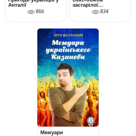
Анталії
застарілої
конструкції, або
866
834
Уроки державної
служби
Мемуари