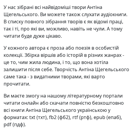
У нас зібрані всі найвідоміші твори Антіна
Щегельського. Ви можете також слухати аудіокниги.
В списку повного зібрання творів є як відомі праці,
так і ті, про які ви, можливо, навіть не чули. А тому
читати буде дуже цікаво.
У кожного автора є проза або поезія в особистій
колекції. Збірка віршів або історій в різних жанрах -
це то, чим жила людина, і то, що вона хотіла
залишити після себе. Творчість Антіна Щегельського
саме така - з видатними творами, які варто
прочитати.
Ви маєте змогу на нашому літературному портали
читати онлайн або скачати повністю безкоштовно
всі книги Антіна Щегельського українською у
форматах: txt (тхт), fb2 (фб2), rtf (ртф), epub (епаб),
pdf (пдф).