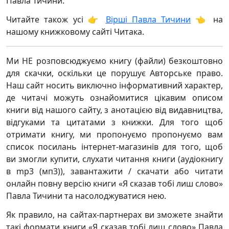
Павла Тичини.
Читайте також усі 👉
Вірші Павла Тичини
👈 на
нашому книжковому сайті Читака.
Ми НЕ розповсюджуємо книгу (файли) безкоштовно
для скачки, оскільки це порушує Авторське право.
Наш сайт носить виключно інформативний характер,
де читачі можуть ознайомитися цікавим описом
книги від нашого сайту, з анотацією від видавництва,
відгуками та цитатами з книжки. Для того щоб
отримати книгу, ми пропонуємо пропонуємо вам
список посилань інтернет-магазинів для того, щоб
ви змогли купити, слухати читання книги (аудіокнигу
в mp3 (мп3)), завантажити / скачати або читати
онлайн повну версію книги «Я сказав тобі лиш слово»
Павла Тичини та насолоджуватися нею.
Як правило, на сайтах-партнерах ви зможете знайти
такі формати книги «Я сказав тобі лиш слово» Павла