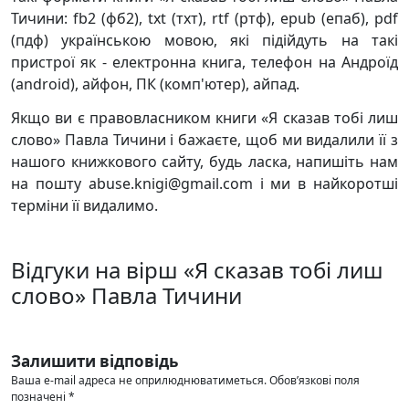
Тичини: fb2 (фб2), txt (тхт), rtf (ртф), epub (епаб), pdf
(пдф) українською мовою, які підійдуть на такі
пристрої як - електронна книга, телефон на Андроїд
(android), айфон, ПК (комп'ютер), айпад.
Якщо ви є правовласником книги «Я сказав тобі лиш
слово» Павла Тичини і бажаєте, щоб ми видалили її з
нашого книжкового сайту, будь ласка, напишіть нам
на пошту abuse.knigi@gmail.com і ми в найкоротші
терміни її видалимо.
Відгуки на вірш «Я сказав тобі лиш
слово» Павла Тичини
Залишити відповідь
Ваша e-mail адреса не оприлюднюватиметься.
Обов’язкові поля
позначені
*