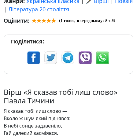
Жанри:
Українська класика
|
🖋️ Вірші
|
Поезія
|
Література 20 століття
Оцінити:
(
1
голос, в середньому:
5
з 5)
Поділитися:
Вірш «Я сказав тобі лиш слово»
Павла Тичини
Я сказав тобі лиш слово —
Вколо ж шум який піднявся:
В небі сонце задзвеніло,
Гай далекий засміявся.