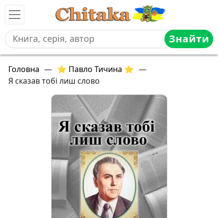
Знайти
Головна
—
⭐ Павло Тичина ⭐
—
Я сказав тобі лиш слово