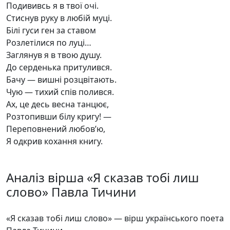
Подививсь я в твої очі.
Стиснув руку в любій муці.
Білі гуси ген за ставом
Розлетілися по луці…
Заглянув я в твою душу.
До серденька притулився.
Бачу — вишні розцвітають.
Чую — тихий спів полився.
Ах, це десь весна танцює,
Розтопивши білу кригу! —
Переповнений любов’ю,
Я одкрив кохання книгу.
Аналіз вірша «Я сказав тобі лиш
слово» Павла Тичини
«Я сказав тобі лиш слово» — вірш українського поета