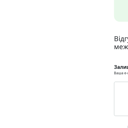
Відг
меж
Зали
Ваша e-