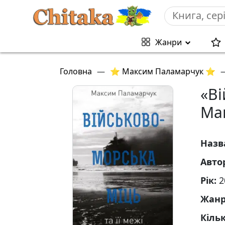
Жанри
Головна
—
⭐ Максим Паламарчук ⭐
«Ві
Ма
Назв
Авто
Рік:
2
Жан
Кільк