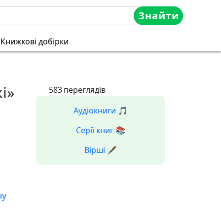
Знайти
Книжкові добірки
і»
583
переглядів
Аудіокниги 🎵
Серії книг 📚
Вірші 🖋️
ну