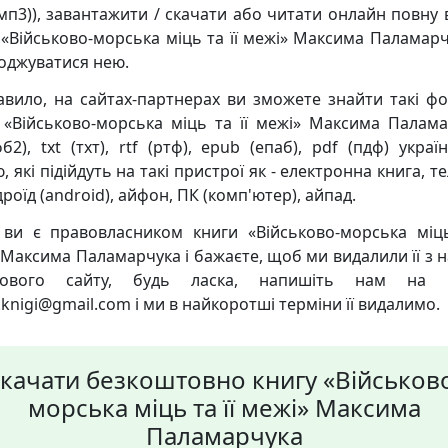
мп3)), завантажити / скачати або читати онлайн повну 
 «Військово-морська міць та її межі» Максима Паламарч
оджуватися нею.
авило, на сайтах-партнерах ви зможете знайти такі ф
 «Військово-морська міць та її межі» Максима Палама
б2), txt (тхт), rtf (ртф), epub (епаб), pdf (пдф) укра
 які підійдуть на такі пристрої як - електронна книга, 
роїд (android), айфон, ПК (комп'ютер), айпад.
ви є правовласником книги «Військово-морська міць
 Максима Паламарчука і бажаєте, щоб ми видалили її з 
кового сайту, будь ласка, напишіть нам на 
knigi@gmail.com і ми в найкоротші терміни її видалимо.
качати безкоштовно книгу «Військов
морська міць та її межі» Максима
Паламарчука