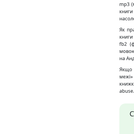
mp3 (
книги
насол
Як пр
книги
fb2 (ф
мовою,
на Анд
Якщо 
межі»
книж
abuse.
С