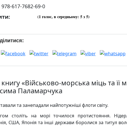
:
978-617-7682-69-0
ити:
(
1
голос, в середньому:
5
з 5)
ділитися:
книгу «Військово-морська міць та її 
сима Паламарчука
ставали та занепадали найпотужніші флоти світу.
гом століть на морі точилося протистояння. Нідер
нія, США, Японія та інші держави боролися за титул вол