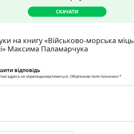
СКАЧАТИ
уки на книгу «Військово-морська міць т
і» Максима Паламарчука
шити відповідь
mail адреса не оприлюднюватиметься.
Обов’язкові поля позначені
*