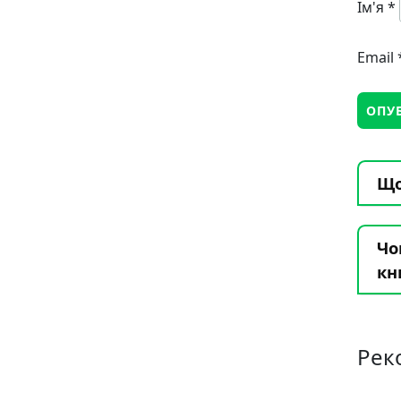
Ім'я
*
Email
Що
Чо
кн
Рек