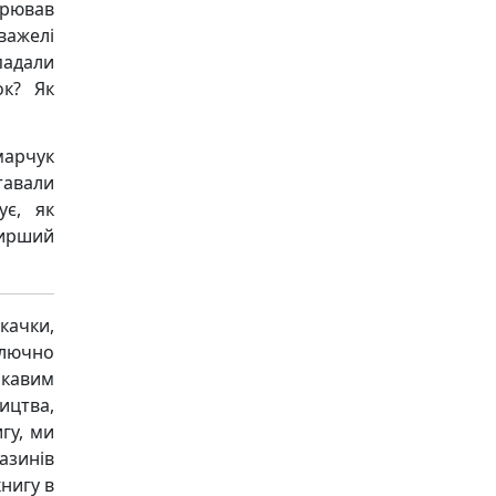
орював
важелі
адали
ок? Як
марчук
авали
ує, як
ширший
качки,
ключно
ікавим
ицтва,
гу, ми
азинів
книгу в