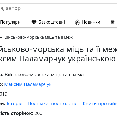
Популярні
Безкоштовні
Новинки
—
Військово-морська міць та її межі
йськово-морська міць та її меж
ксим Паламарчук українською
а:
Військово-морська міць та її межі
р:
Максим Паламарчук
019
ри:
Історія
|
Політика, політологія
|
Книги про вій
ість сторінок:
200