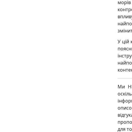
морів
контр
впли
найпо
змінит
У цій
пояс
інстр
найпо
контек
Ми НЕ
оскіл
інфор
описо
відгу
пропо
для то