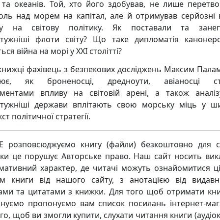
 та океанів. Той, хто його здобував, не лише перетв
оль над морем на капітал, але й отримував серйозні 
ву на світову політику. Як поставали та занеп
тужніші флоти світу? Що таке дипломатія канонер
ься війна на морі у XXI столітті?
 книжці фахівець з безпекових досліджень Максим Пала
нює, як броненосці, дредноути, авіаносці ст
ументами впливу на світовій арені, а також аналіз
тужніші держави вплітають свою морську міць у 
ст політичної стратегії.
 розповсюджуємо книгу (файли) безкоштовно для с
ьки це порушує Авторське право. Наш сайт носить ви
мативний характер, де читачі можуть ознайомитися ц
м книги від нашого сайту, з анотацією від видавн
ками та цитатами з книжки. Для того щоб отримати кни
нуємо пропонуємо вам список посилань інтернет-маг
го, щоб ви змогли купити, слухати читання книги (аудіо