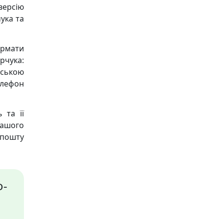
версію
ука та
ормати
рчука:
їнською
телефон
 та її
нашого
пошту
о-