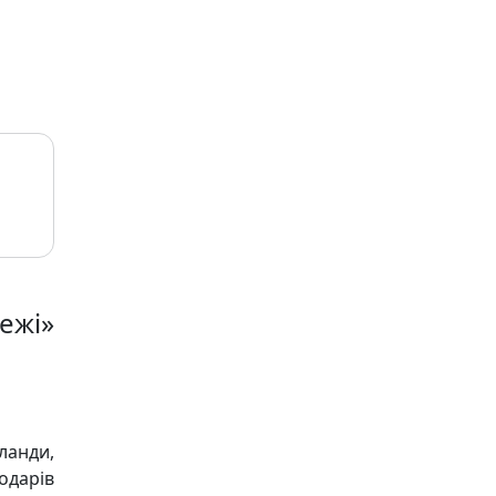
межі»
ланди,
одарів