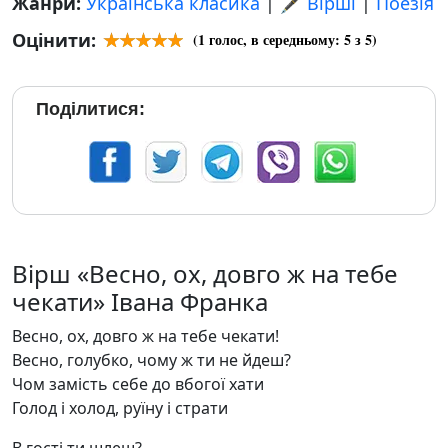
Жанри:
Українська класика
|
🖋️ Вірші
|
Поезія
Оцінити:
(
1
голос, в середньому:
5
з 5)
Поділитися:
Вірш «Весно, ох, довго ж на тебе
чекати» Івана Франка
Весно, ох, довго ж на тебе чекати!
Весно, голубко, чому ж ти не йдеш?
Чом замість себе до вбогої хати
Голод і холод, руїну і страти