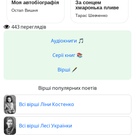
Моя автобіографія
За сонцем
хмаронька пливе
Остап Вишня
Тарас Шевченко
443
переглядів
Аудіокниги 🎵
Серії книг 📚
Вірші 🖋️
Вірші популярних поетів
Всі вірші Ліни Костенко
Всі вірші Лесі Українки