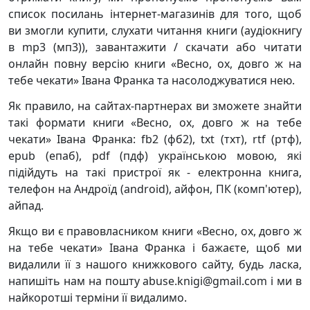
список посилань інтернет-магазинів для того, щоб
ви змогли купити, слухати читання книги (аудіокнигу
в mp3 (мп3)), завантажити / скачати або читати
онлайн повну версію книги «Весно, ох, довго ж на
тебе чекати» Івана Франка та насолоджуватися нею.
Як правило, на сайтах-партнерах ви зможете знайти
такі формати книги «Весно, ох, довго ж на тебе
чекати» Івана Франка: fb2 (фб2), txt (тхт), rtf (ртф),
epub (епаб), pdf (пдф) українською мовою, які
підійдуть на такі пристрої як - електронна книга,
телефон на Андроїд (android), айфон, ПК (комп'ютер),
айпад.
Якщо ви є правовласником книги «Весно, ох, довго ж
на тебе чекати» Івана Франка і бажаєте, щоб ми
видалили її з нашого книжкового сайту, будь ласка,
напишіть нам на пошту abuse.knigi@gmail.com і ми в
найкоротші терміни її видалимо.