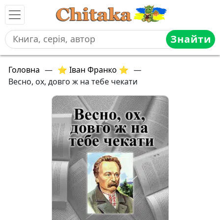
Знайти
Головна
—
⭐ Іван Франко ⭐
—
Весно, ох, довго ж на тебе чекати