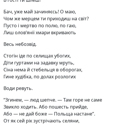
В гості ти шлеш?
Бач, уже май зачиняєсь! О маю,
Чом же мерцем ти приходиш на світ?
Пусто і мертво по полю, по гаю,
Лиш олов’янії хмари вкривають
Весь небозвід.
Стогін іде по селищах убогих,
Діти гуртами на задавку мруть,
Сіна нема й стебельця в оборогах,
Гине худібка, по долах розлогих
Води ревуть.
“Згинем, — люд шепче. — Там горе не саме
Звикло ходить. Або пошесть прийде,
Або — не дай боже — Польща настане”.
От як сей рік зустрічають селяни,