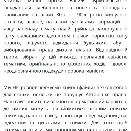
Книжка малої прози Василя Врублевського
складається здебільшого із новел та оповідань,
написаних на зламі 80-х — 90-х років минулого
століття, власне, на зламі суспільних формацій —
часу занепаду і часу надій, руйнації заскорузлого
світу фальшивих ідеологем і з’яви паростків світу
нового, рішучого відкидання будь-яких табу і
виборювання права дихати вільно. Відповідно й
твори, зібрані у цій книжці, позначені свіжістю
тематики, ориґінальністю сюжетних ходів і доволі
неоднозначною подекуди провокативністю.
Ми НЕ розповсюджуємо книгу (файли) безкоштовно
для скачки, оскільки це порушує Авторське право.
Наш сайт носить виключно інформативний характер,
де читачі можуть ознайомитися цікавим описом
книги від нашого сайту, з анотацією від видавництва,
відгуками та цитатами з книжки. Для того щоб
отримати книгу, ми пропонуємо пропонуємо вам