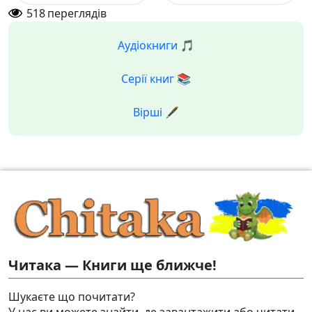
518
переглядів
Аудіокниги 🎵
Серії книг 📚
Вірші 🖋️
Читака — Книги ще ближче!
Шукаєте що почитати?
У нас ви можете знайти, де завантажити або читати