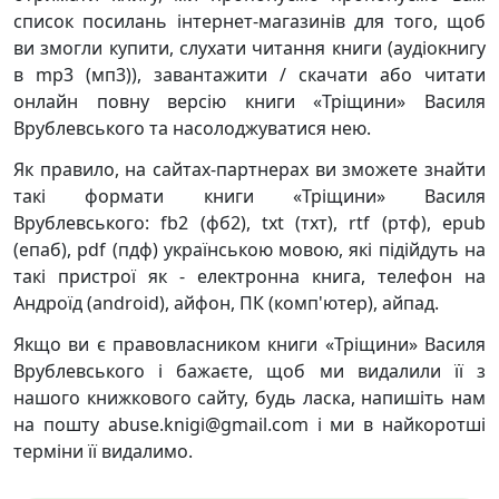
список посилань інтернет-магазинів для того, щоб
ви змогли купити, слухати читання книги (аудіокнигу
в mp3 (мп3)), завантажити / скачати або читати
онлайн повну версію книги «Тріщини» Василя
Врублевського та насолоджуватися нею.
Як правило, на сайтах-партнерах ви зможете знайти
такі формати книги «Тріщини» Василя
Врублевського: fb2 (фб2), txt (тхт), rtf (ртф), epub
(епаб), pdf (пдф) українською мовою, які підійдуть на
такі пристрої як - електронна книга, телефон на
Андроїд (android), айфон, ПК (комп'ютер), айпад.
Якщо ви є правовласником книги «Тріщини» Василя
Врублевського і бажаєте, щоб ми видалили її з
нашого книжкового сайту, будь ласка, напишіть нам
на пошту abuse.knigi@gmail.com і ми в найкоротші
терміни її видалимо.