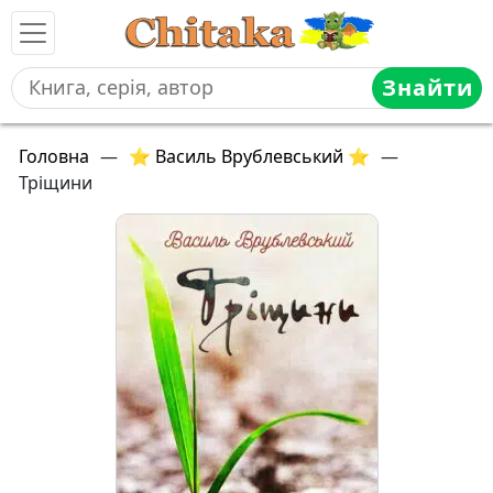
Знайти
Головна
—
⭐ Василь Врублевський ⭐
—
Тріщини