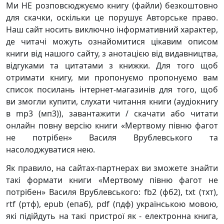
Ми НЕ розповсюджуємо книгу (файли) безкоштовно
для скачки, оскільки це порушує Авторське право.
Наш сайт носить виключно інформативний характер,
де читачі можуть ознайомитися цікавим описом
книги від нашого сайту, з анотацією від видавництва,
відгуками та цитатами з книжки. Для того щоб
отримати книгу, ми пропонуємо пропонуємо вам
список посилань інтернет-магазинів для того, щоб
ви змогли купити, слухати читання книги (аудіокнигу
в mp3 (мп3)), завантажити / скачати або читати
онлайн повну версію книги «Мертвому півню фагот
не потрібен» Василя Врублевського та
насолоджуватися нею.
Як правило, на сайтах-партнерах ви зможете знайти
такі формати книги «Мертвому півню фагот не
потрібен» Василя Врублевського: fb2 (фб2), txt (тхт),
rtf (ртф), epub (епаб), pdf (пдф) українською мовою,
які підійдуть на такі пристрої як - електронна книга,