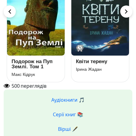
Подорож на Пуп
Квіти терену
Землі. Том 1
Ірина Жадан
Макс Кідрук
500
переглядів
Аудіокниги 🎵
Серії книг 📚
Вірші 🖋️