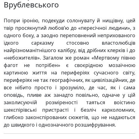
Врублевського
Попри іронію, подекуди солонувату й нищівну, цей
твір просякнутий любов’ю до «пересічної людини», з
одного боку, а заодно переповнений неприхованого
їдкого сарказму стосовно властолюбців
найрізноманітнішого калібру, від дрібних клерків і до
«небожителів». Загалом же роман «Мертвому півню
фагот не потрібен» є своєрідною мозаїчною
картиною життя на периферіях сучасного світу,
периферіях не так географічних, як цивілізаційних, де
все нібито просто і зрозуміло, де час, як і сама
оповідь, пливе аж занадто повільно, одначе у цій
заколисуючій розміреності таяться воістино
шекспірівські пристрасті і безліч карколомних,
глибоко законспірованих сюжетів, що не надаються
до швидкого і однозначного розшифрування.