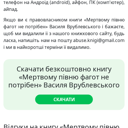
телефон на Андроїд (android), айфон, ПК (комп'ютер),
айпад.
Якщо ви є правовласником книги «Мертвому півню
фагот не потрібен» Василя Врублевського і бажаєте,
щоб ми видалили її з нашого книжкового сайту, будь
ласка, напишіть нам на пошту abuse.knigi@gmail.com
і ми в найкоротші терміни її видалимо.
Скачати безкоштовно книгу
«Мертвому півню фагот не
потрібен» Василя Врублевського
СКАЧАТИ
Відгуки на книгу «Мертвому півню