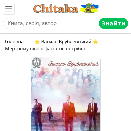
Знайти
Головна
—
⭐ Василь Врублевський ⭐
—
Мертвому півню фагот не потрібен