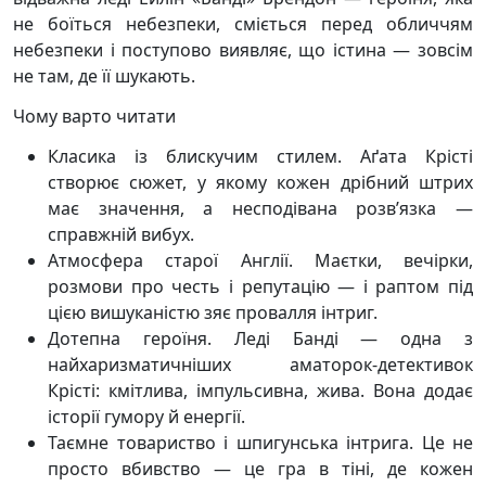
не боїться небезпеки, сміється перед обличчям
небезпеки і поступово виявляє, що істина — зовсім
не там, де її шукають.
Чому варто читати
Класика із блискучим стилем. Аґата Крісті
створює сюжет, у якому кожен дрібний штрих
має значення, а несподівана розв’язка —
справжній вибух.
Атмосфера старої Англії. Маєтки, вечірки,
розмови про честь і репутацію — і раптом під
цією вишуканістю зяє провалля інтриг.
Дотепна героїня. Леді Банді — одна з
найхаризматичніших аматорок-детективок
Крісті: кмітлива, імпульсивна, жива. Вона додає
історії гумору й енергії.
Таємне товариство і шпигунська інтрига. Це не
просто вбивство — це гра в тіні, де кожен