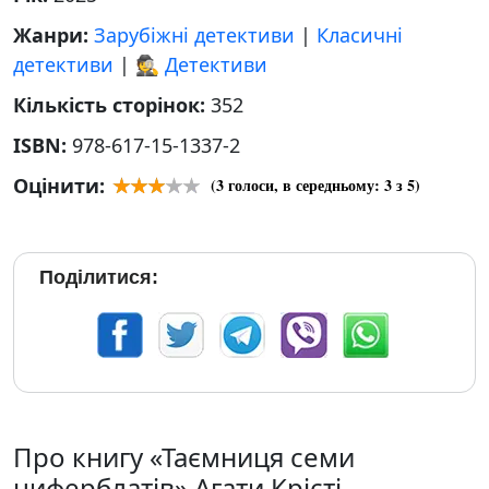
Жанри:
Зарубіжні детективи
|
Класичні
детективи
|
🕵 Детективи
Кількість сторінок:
352
ISBN:
978-617-15-1337-2
Оцінити:
(
3
голоси, в середньому:
3
з 5)
Поділитися:
Про книгу «Таємниця семи
циферблатів» Агати Крісті