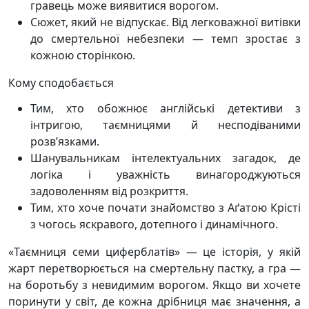
гравець може виявитися ворогом.
Сюжет, який не відпускає. Від легковажної витівки
до смертельної небезпеки — темп зростає з
кожною сторінкою.
Кому сподобається
Тим, хто обожнює англійські детективи з
інтригою, таємницями й несподіваними
розв’язками.
Шанувальникам інтелектуальних загадок, де
логіка і уважність винагороджуються
задоволенням від розкриття.
Тим, хто хоче почати знайомство з Аґатою Крісті
з чогось яскравого, дотепного і динамічного.
«Таємниця семи циферблатів» — це історія, у якій
жарт перетворюється на смертельну пастку, а гра —
на боротьбу з невидимим ворогом. Якщо ви хочете
поринути у світ, де кожна дрібниця має значення, а