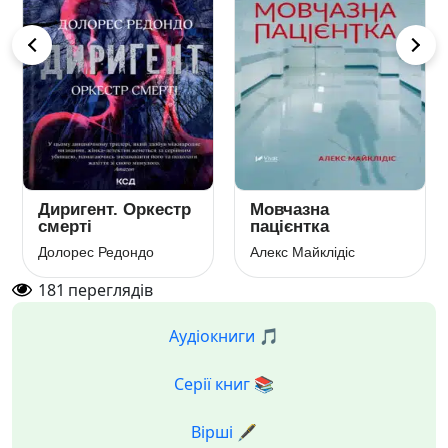
Диригент. Оркестр
Мовчазна
смерті
пацієнтка
Долорес Редондо
Алекс Майклідіс
181
переглядів
Аудіокниги 🎵
Серії книг 📚
Вірші 🖋️