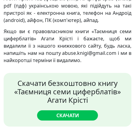
pdf (пдф) українською мовою, які підійдуть на такі
пристрої як - електронна книга, телефон на Андроїд
(android), айфон, ПК (комп'ютер), айпад.
Якщо ви є правовласником книги «Таємниця семи
циферблатів» Агати Крісті і бажаєте, щоб ми
видалили її з нашого книжкового сайту, будь ласка,
напишіть нам на пошту abuse.knigi@gmail.com і ми в
найкоротші терміни її видалимо.
Скачати безкоштовно книгу
«Таємниця семи циферблатів»
Агати Крісті
СКАЧАТИ