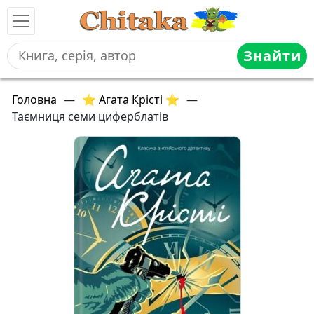
Знайти
Головна
—
⭐ Агата Крісті ⭐
—
Таємниця семи циферблатів