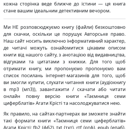
кожна сторінка веде ближче до істини — ця книга
стане вашим ідеальним детективним вечором.
Ми НЕ розповсюджуємо книгу (файли) безкоштовно
для скачки, оскільки це порушує Авторське право.
Наш сайт носить виключно інформативний характер,
де читачі можуть ознайомитися цікавим описом
книги від нашого сайту, з анотацією від видавництва,
відгуками та цитатами з книжки. Для того щоб
отримати книгу, ми пропонуємо пропонуємо вам
список посилань інтернет-магазинів для того, щоб
ви змогли купити, слухати читання книги (аудіокнигу
в mp3 (мп3)), завантажити / скачати або читати
онлайн повну версію книги «Таємниця семи
циферблатів» Агати Крісті та насолоджуватися нею.
Як правило, на сайтах-партнерах ви зможете знайти
такі формати книги «Таємниця семи циферблатів»
Агати Крісті: fb2 (фб2), txt (тхт), rtf (ртф), epub (епаб),