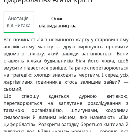
Анотація
Опис
від Читака
від видавництва
Все починається з невинного жарту у старовинному
англійському маєтку — друзі вирішують провчити
відомого сплюху, який завжди запізнюється. Вони
ставлять кілька будильників біля його ліжка, щоб
змусити підвестися раніше. Та ранок перетворюється
на трагедію: хлопця знаходять мертвим. І серед усіх
жартівливих годинників хтось залишив зайвий —
сьомий.
Що спершу здається дурною витівкою,
перетворюється на заплутане розслідування з
таємною організацією, шпигунами, кодовими
символами й дивним місцем, яке називають «Сім
циферблатів». Розкрити загадку береться кмітлива й
відважна леді Ейлін «Банді» Брендон — героїня, яка