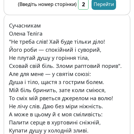
(Введіть номер сторінки)
Перейти
Сучасникам
Олена Теліга
"Не треба слів! Хай буде тільки діло!
Його роби — спокійний і суворий,
Не плутай душу у горіння тіла,
Сховай свій біль. Зломи раптовий порив".
Але для мене — у святім союзі:
Душа і тіло, щастя з гострим болем.
Мій біль бринить, зате коли сміюся,
То сміх мій рветься джерелом на волю!
Не лічу слів. Даю без міри ніжність.
А може в цьому й є моя сміливість:
Палити серце в хуртовині сніжній,
Купати душу у холодній зливі.