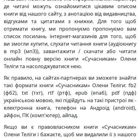
де читачі можуть ознайомитися цікавим описом
книги від нашого сайту, з анотацією від видавництва,
відгуками та цитатами з книжки. Для того щоб
отримати книгу, ми пропонуємо пропонуємо вам
список посилань інтернет-магазинів для того, щоб
ви змогли купити, слухати читання книги (аудіокнигу
в mp3 (мп3)), завантажити / скачати або читати
онлайн повну версію книги «Сучасникам» Олени
Теліги та насолоджуватися нею.
Як правило, на сайтах-партнерах ви зможете знайти
такі формати книги «Сучасникам» Олени Теліги: fb2
(фб2), txt (тхт), rtf (ртф), epub (епаб), pdf (пдф)
українською мовою, які підійдуть на такі пристрої як -
електронна книга, телефон на Андроїд (android),
айфон, ПК (комп'ютер), айпад.
Якщо ви є правовласником книги «Сучасникам»
Олени Теліги і бажаєте, щоб ми видалили її з нашого