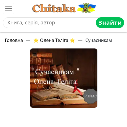
Знайти
Головна
—
⭐ Олена Теліга ⭐
—
Сучасникам