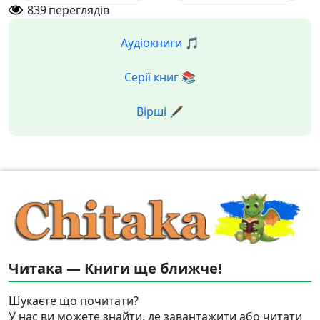
839
переглядів
Аудіокниги 🎵
Серії книг 📚
Вірші 🖋️
Читака — Книги ще ближче!
Шукаєте що почитати?
У нас ви можете знайти, де завантажити або читати