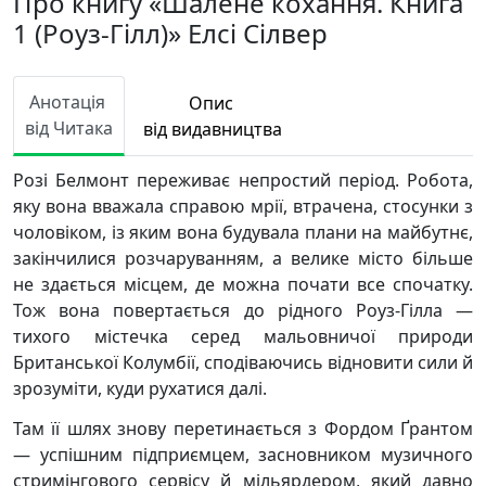
Про книгу «Шалене кохання. Книга
1 (Роуз-Гілл)» Елсі Сілвер
Анотація
Опис
від Читака
від видавництва
Розі Белмонт переживає непростий період. Робота,
яку вона вважала справою мрії, втрачена, стосунки з
чоловіком, із яким вона будувала плани на майбутнє,
закінчилися розчаруванням, а велике місто більше
не здається місцем, де можна почати все спочатку.
Тож вона повертається до рідного Роуз-Гілла —
тихого містечка серед мальовничої природи
Британської Колумбії, сподіваючись відновити сили й
зрозуміти, куди рухатися далі.
Там її шлях знову перетинається з Фордом Ґрантом
— успішним підприємцем, засновником музичного
стримінгового сервісу й мільярдером, який давно