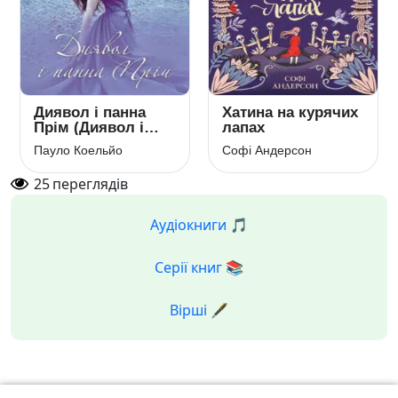
Диявол і панна
Хатина на курячих
Прім (Диявол і
лапах
сеньйорита Прим)
Пауло Коельйо
Софі Андерсон
25
переглядів
Аудіокниги 🎵
Серії книг 📚
Вірші 🖋️