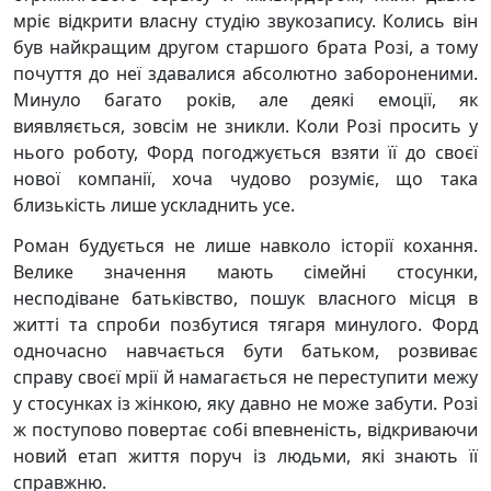
мріє відкрити власну студію звукозапису. Колись він
був найкращим другом старшого брата Розі, а тому
почуття до неї здавалися абсолютно забороненими.
Минуло багато років, але деякі емоції, як
виявляється, зовсім не зникли. Коли Розі просить у
нього роботу, Форд погоджується взяти її до своєї
нової компанії, хоча чудово розуміє, що така
близькість лише ускладнить усе.
Роман будується не лише навколо історії кохання.
Велике значення мають сімейні стосунки,
несподіване батьківство, пошук власного місця в
житті та спроби позбутися тягаря минулого. Форд
одночасно навчається бути батьком, розвиває
справу своєї мрії й намагається не переступити межу
у стосунках із жінкою, яку давно не може забути. Розі
ж поступово повертає собі впевненість, відкриваючи
новий етап життя поруч із людьми, які знають її
справжню.