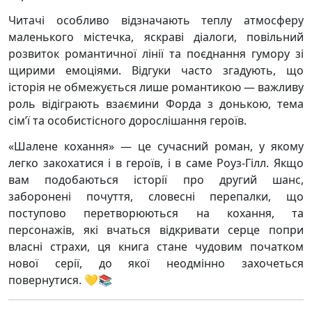
Читачі особливо відзначають теплу атмосферу
маленького містечка, яскраві діалоги, повільний
розвиток романтичної лінії та поєднання гумору зі
щирими емоціями. Відгуки часто згадують, що
історія не обмежується лише романтикою — важливу
роль відіграють взаємини Форда з донькою, тема
сім’ї та особистісного дорослішання героїв.
«Шалене кохання» — це сучасний роман, у якому
легко закохатися і в героїв, і в саме Роуз-Гілл. Якщо
вам подобаються історії про другий шанс,
заборонені почуття, словесні перепалки, що
поступово перетворюються на кохання, та
персонажів, які вчаться відкривати серце попри
власні страхи, ця книга стане чудовим початком
нової серії, до якої неодмінно захочеться
повернутися. 💛📚