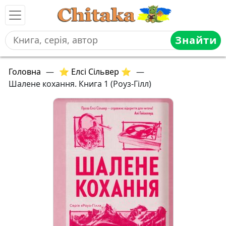
Знайти
Головна
—
⭐ Елсі Сільвер ⭐
—
Шалене кохання. Книга 1 (Роуз-Гілл)