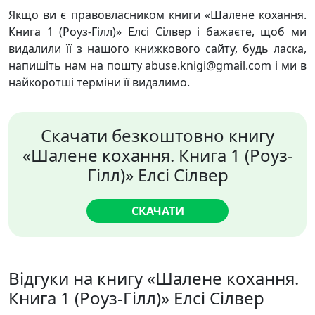
Якщо ви є правовласником книги «Шалене кохання.
Книга 1 (Роуз-Гілл)» Елсі Сілвер і бажаєте, щоб ми
видалили її з нашого книжкового сайту, будь ласка,
напишіть нам на пошту abuse.knigi@gmail.com і ми в
найкоротші терміни її видалимо.
Скачати безкоштовно книгу
«Шалене кохання. Книга 1 (Роуз-
Гілл)» Елсі Сілвер
СКАЧАТИ
Відгуки на книгу «Шалене кохання.
Книга 1 (Роуз-Гілл)» Елсі Сілвер