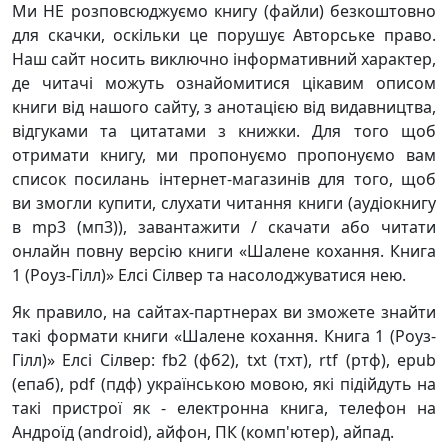
Ми НЕ розповсюджуємо книгу (файли) безкоштовно
для скачки, оскільки це порушує Авторське право.
Наш сайт носить виключно інформативний характер,
де читачі можуть ознайомитися цікавим описом
книги від нашого сайту, з анотацією від видавництва,
відгуками та цитатами з книжки. Для того щоб
отримати книгу, ми пропонуємо пропонуємо вам
список посилань інтернет-магазинів для того, щоб
ви змогли купити, слухати читання книги (аудіокнигу
в mp3 (мп3)), завантажити / скачати або читати
онлайн повну версію книги «Шалене кохання. Книга
1 (Роуз-Гілл)» Елсі Сілвер та насолоджуватися нею.
Як правило, на сайтах-партнерах ви зможете знайти
такі формати книги «Шалене кохання. Книга 1 (Роуз-
Гілл)» Елсі Сілвер: fb2 (фб2), txt (тхт), rtf (ртф), epub
(епаб), pdf (пдф) українською мовою, які підійдуть на
такі пристрої як - електронна книга, телефон на
Андроїд (android), айфон, ПК (комп'ютер), айпад.