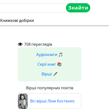
Знайти
Книжкові добірки
708
переглядів
Аудіокниги 🎵
Серії книг 📚
Вірші 🖋️
Вірші популярних поетів
Всі вірші Ліни Костенко