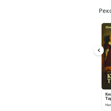
Рек
Блискавка
Бачиш: між
Кн
трав зелених
Та
Ігор Калинець
Володимир Підпалий