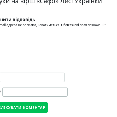
уки на вірш «Сафо» Лесі Українки
шити відповідь
mail адреса не оприлюднюватиметься.
Обов’язкові поля позначені
*
*