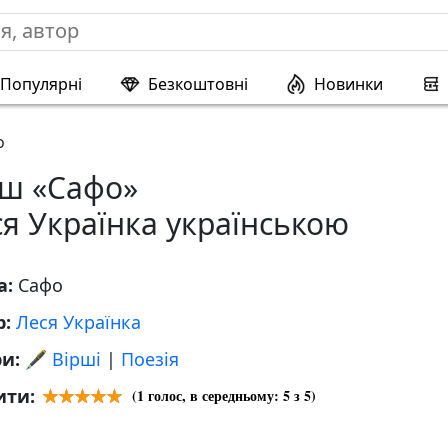
Популярні
Безкоштовні
Новинки
о
рш «Сафо»
я Українка українською
а:
Сафо
р:
Леся Українка
ри:
🖋️ Вірші
|
Поезія
ити:
(
1
голос, в середньому:
5
з 5)