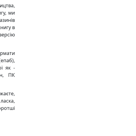
ицтва,
гу, ми
азинів
книгу в
версію
ормати
(епаб),
ї як -
он, ПК
жаєте,
ласка,
оротші