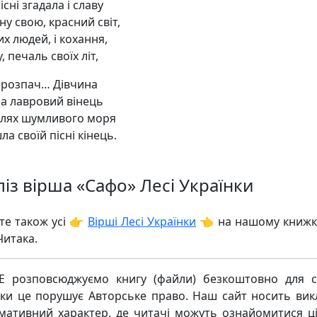
пісні згадала і славу
у свою, красний світ,
х людей, і кохання,
у, печаль своїх літ,
і розпач… Дівчина
ла лавровий вінець
вилях шумливого моря
а своїй пісні кінець.
ліз вірша «Сафо» Лесі Українки
те також усі 👉
Вірші Лесі Українки
👈 на нашому книж
Читака.
 розповсюджуємо книгу (файли) безкоштовно для с
ьки це порушує Авторське право. Наш сайт носить ви
мативний характер, де читачі можуть ознайомитися ц