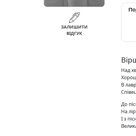
По
ЗАЛИШИТИ
ВІДГУК
Вір
Над хв
Хорош
В лавр
Співе
До піс
На лір
І з пі
Велика