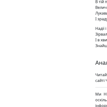
В тій 
Величн
Лукави
І зрад
Надії 
Зірва
І в х
Знайшл
Ана
Читай
сайті 
Ми НЕ
оскіл
інфор