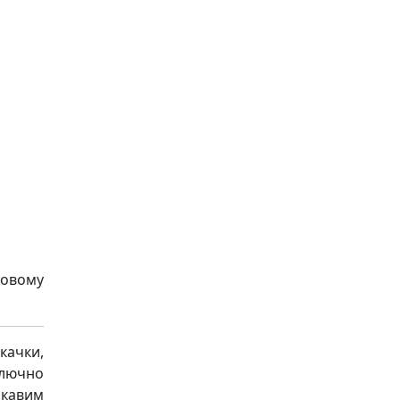
ковому
качки,
ключно
ікавим