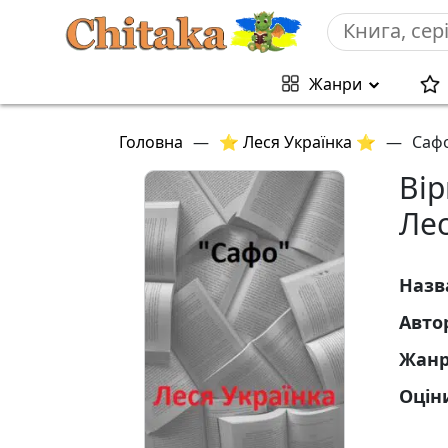
Жанри
Головна
—
⭐ Леся Українка ⭐
—
Саф
Ві
Лес
Назв
Авто
Жан
Оцін