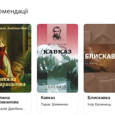
омендації
яжна
Кавказ
Блискавка
раканова
Тарас Шевченко
Ігор Калинець
Наталія Дзюбенко-Мейс