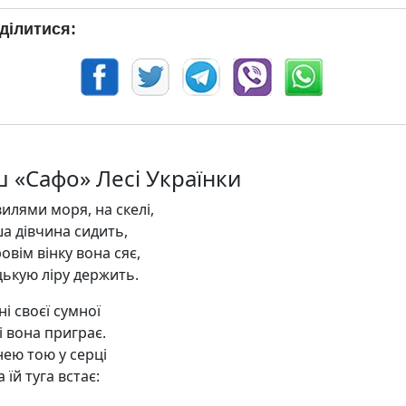
ділитися:
ш «Сафо» Лесі Українки
илями моря, на скелі,
а дівчина сидить,
овім вінку вона сяє,
цькую ліру держить.
ні своєї сумної
і вона приграє.
снею тою у серці
 їй туга встає: