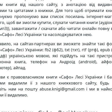
м книги від нашого сайту, з анотацією від видавн
ками та цитатами з книжки. Для того щоб отримати кни
нуємо пропонуємо вам список посилань інтернет-маг
го, щоб ви змогли купити, слухати читання книги (аудіо
мп3)), завантажити / скачати або читати онлайн повну 
 «Сафо» Лесі Українки та насолоджуватися нею.
авило, на сайтах-партнерах ви зможете знайти такі ф
«Сафо» Лесі Українки: fb2 (фб2), txt (тхт), rtf (ртф), epub 
пдф) українською мовою, які підійдуть на такі пристро
ронна книга, телефон на Андроїд (android), айф
ютер), айпад.
ви є правовласником книги «Сафо» Лесі Українки і ба
и видалили її з нашого книжкового сайту, будь 
іть нам на пошту abuse.knigi@gmail.com і ми в найк
и її видалимо.