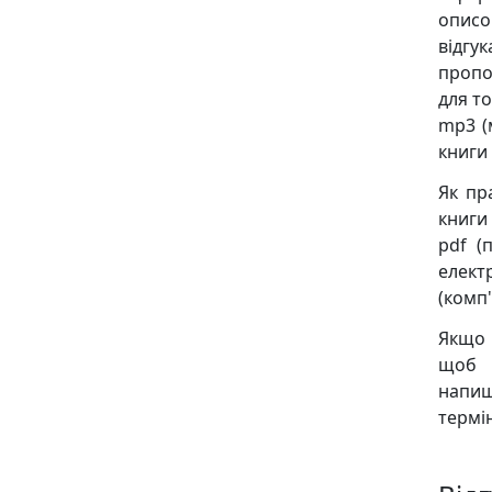
описо
відгу
пропо
для то
mp3 (
книги
Як пр
книги 
pdf (
елект
(комп'
Якщо 
щоб м
напиш
термін