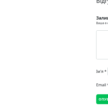
Відг
Зали
Ваша e-
Ім'я
*
Email