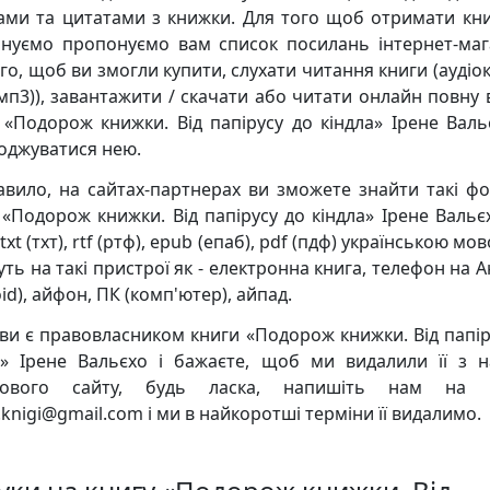
ками та цитатами з книжки. Для того щоб отримати кни
нуємо пропонуємо вам список посилань інтернет-маг
го, щоб ви змогли купити, слухати читання книги (аудіо
мп3)), завантажити / скачати або читати онлайн повну 
 «Подорож книжки. Від папірусу до кіндла» Ірене Валь
оджуватися нею.
авило, на сайтах-партнерах ви зможете знайти такі ф
 «Подорож книжки. Від папірусу до кіндла» Ірене Вальєх
 txt (тхт), rtf (ртф), epub (епаб), pdf (пдф) українською мов
уть на такі пристрої як - електронна книга, телефон на 
id), айфон, ПК (комп'ютер), айпад.
ви є правовласником книги «Подорож книжки. Від папір
а» Ірене Вальєхо і бажаєте, щоб ми видалили її з 
кового сайту, будь ласка, напишіть нам на 
knigi@gmail.com і ми в найкоротші терміни її видалимо.