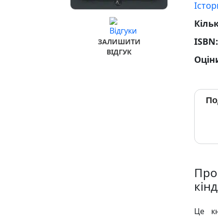
Істор
Кільк
ISBN
ЗАЛИШИТИ
ВІДГУК
Оцін
По
Про
кін
Це к