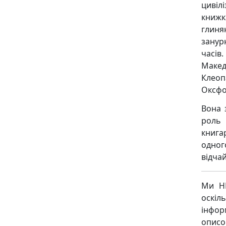
цивіл
книжк
глиня
занур
часів
Макед
Клеопа
Оксфо
Вона 
роль 
книга
одног
відча
Ми НЕ
оскіл
інфор
описо