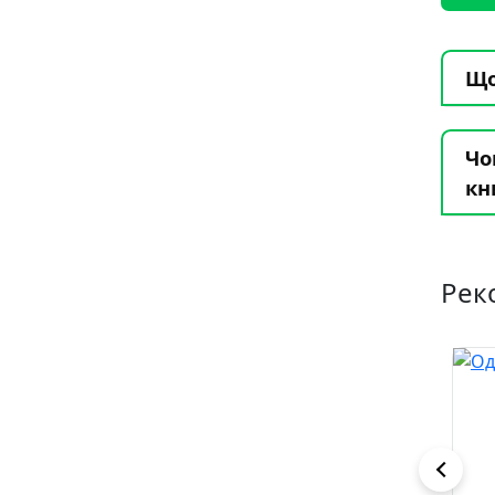
Що
Чо
кн
Рек