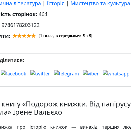
ична література
|
Історія
|
Мистецтво та культура
ість сторінок:
464
:
9786178203122
ити:
(
1
голос, в середньому:
5
з 5)
ділитися:
 книгу «Подорож книжки. Від папірусу
дла» Ірене Вальєхо
нижка про історію книжок — винахід перших люд