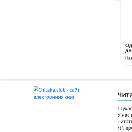
Маруся Чурай
Моя
Од
автобіографія
дв
Ліна Костенко
Остап Вишня
Пав
Чита
Шукає
У нас
читат
rtf, e