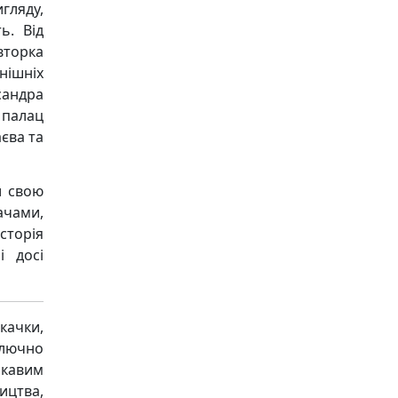
гляду,
ь. Від
вторка
нішніх
сандра
 палац
аєва та
и свою
ачами,
сторія
і досі
качки,
ключно
ікавим
ицтва,