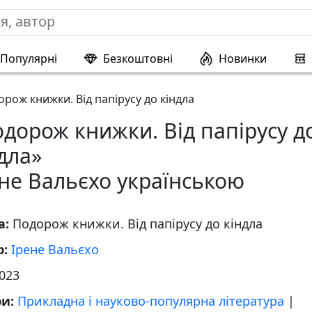
Популярні
Безкоштовні
Новинки
рож книжки. Від папірусу до кіндла
дорож книжки. Від папірусу д
дла»
не Вальєхо українською
а:
Подорож книжки. Від папірусу до кіндла
р:
Ірене Вальєхо
023
ри:
Прикладна і науково-популярна література
|