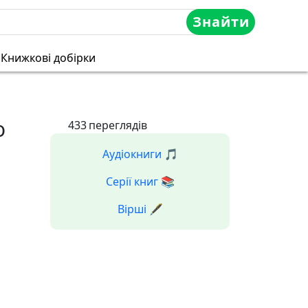
Знайти
Книжкові добірки
о
433
переглядів
Аудіокниги 🎵
Серії книг 📚
Вірші 🖋️