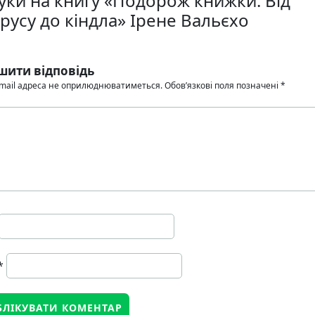
гуки на книгу «Подорож книжки. Від
русу до кіндла» Ірене Вальєхо
шити відповідь
mail адреса не оприлюднюватиметься.
Обов’язкові поля позначені
*
*