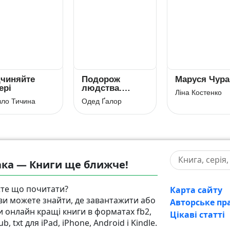
чиняйте
Подорож
Маруся Чура
ері
людства.
Ліна Костенко
Витоки
ло Тичина
Одед Ґалор
багатства і
нерівності
ка — Книги ще ближче!
те що почитати?
Карта сайту
 ви можете знайти, де завантажити або
Авторське пр
и онлайн кращі книги в форматах fb2,
Цікаві статті
pub, txt для iPad, iPhone, Android і Kindle.