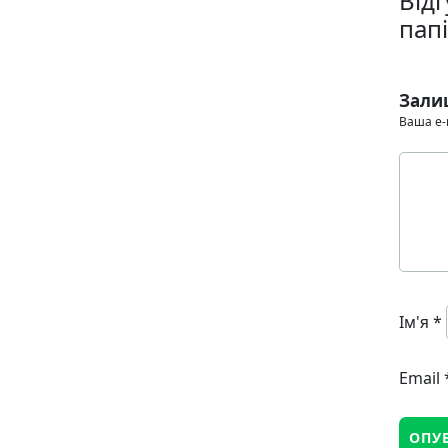
Від
папі
Зали
Ваша e-
Ім'я
*
Email