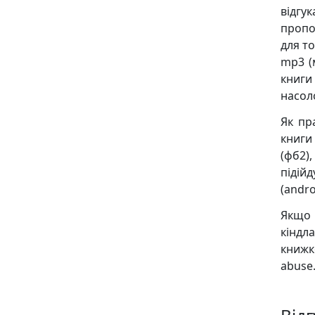
відгу
пропо
для то
mp3 (
книги
насол
Як пр
книги
(фб2),
підійд
(andro
Якщо 
кіндл
книж
abuse.