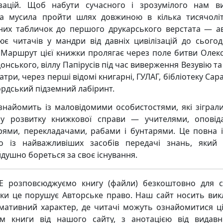
ізацій. Щоб набути сучасного і зрозумілого нам ви
а мусила пройти шлях довжиною в кілька тисячоліт
них табличок до першого друкарського верстата — а
ює читачів у мандри від давніх цивілізацій до сьогод
. Маршрут цієї книжки пролягає через поле битви Олек
онського, віллу Папірусів під час виверження Везувію та
три, через перші відомі книгарні, ГУЛАГ, бібліотеку Сар
рдський підземний лабіринт.
знайомить із маловідомими особистостями, які зіграл
у розвитку книжкової справи — учителями, оповід
рями, перекладачами, рабами і бунтарями. Це повна і
о із найважливіших засобів передачі знань, який 
йдушно бореться за своє існування.
 розповсюджуємо книгу (файли) безкоштовно для с
ьки це порушує Авторське право. Наш сайт носить ви
мативний характер, де читачі можуть ознайомитися ц
м книги від нашого сайту, з анотацією від видавн