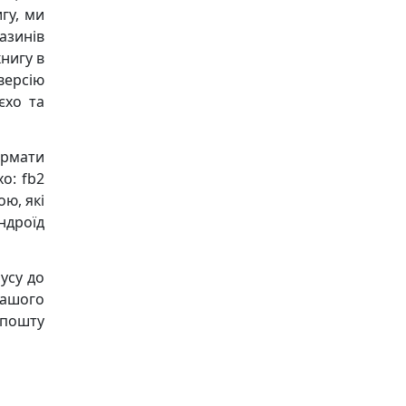
гу, ми
азинів
книгу в
версію
єхо та
ормати
о: fb2
ою, які
Андроїд
усу до
нашого
пошту