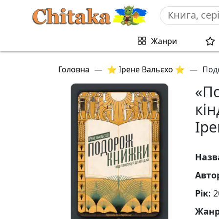
Жанри
Головна
—
⭐ Ірене Вальєхо ⭐
—
Подо
«По
кін
Іре
Назв
Авто
Рік:
2
Жан