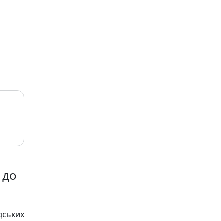
 до
ських