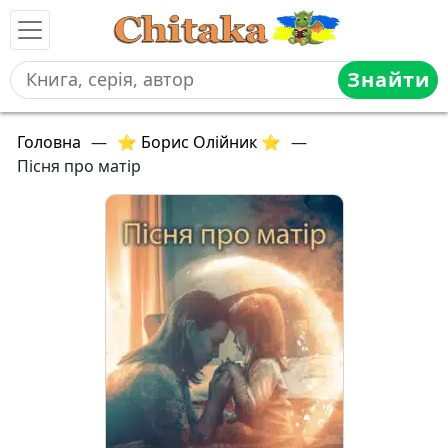
Знайти
Головна
—
⭐ Борис Олійник ⭐
—
Пісня про матір