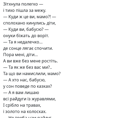
Зітхнула полегко —
і тихо пішла за межу.
— Куди ж це ви, мамо?! —
сполохано кинулись діти,
— Куди ви, бабусю? —
онуки біжать до воріт.
— Та я недалечко…
де сонце лягає спочити.
Пора мені, діти…
А ви вже без мене ростіть.
— Та як же без вас ми?..
Та що ви намислили, мамо?
— А хто нас, бабусю,
у сон поведе по казках?
— А я вам лишаю
всі райдуги із журавлями,
І срібло на травах,
і золото на колосках.
— Не треба нам райдуг,