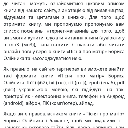
де читачі можуть ознайомитися цікавим описом
книги від нашого сайту, з анотацією від видавництва,
відгуками та цитатами з книжки. Для того щоб
отримати книгу, ми пропонуємо пропонуємо вам
список посилань інтернет-магазинів для того, щоб
ви змогли купити, слухати читання книги (аудіокнигу
в mp3 (мп3)), завантажити / скачати або читати
онлайн повну версію книги «Пісня про матір» Бориса
Олійника та насолоджуватися нею.
Як правило, на сайтах-партнерах ви зможете знайти
такі формати книги «Пісня про матір» Бориса
Олійника: fb2 (фб2), txt (тхт), rtf (ртф), epub (епаб), pdf
(пдф) українською мовою, які підійдуть на такі
пристрої як - електронна книга, телефон на Андроїд
(android), айфон, ПК (комп'ютер), айпад.
Якщо ви є правовласником книги «Пісня про матір»
Бориса Олійника і бажаєте, щоб ми видалили її з
нашого книжкового сайту, будь ласка, напишіть нам