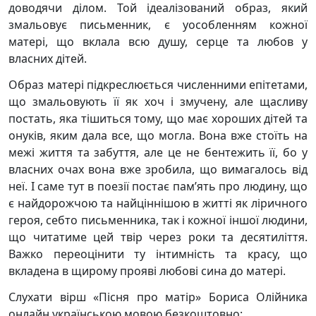
доводячи ділом. Той ідеалізований образ, який
змальовує письменник, є уособленням кожної
матері, що вклала всю душу, серце та любов у
власних дітей.
Образ матері підкреслюється численними епітетами,
що змальовують її як хоч і змучену, але щасливу
постать, яка тішиться тому, що має хороших дітей та
онуків, яким дала все, що могла. Вона вже стоїть на
межі життя та забуття, але це не бентежить її, бо у
власних очах вона вже зробила, що вимагалось від
неї. І саме тут в поезії постає пам’ять про людину, що
є найдорожчою та найціннішою в житті як ліричного
героя, себто письменника, так і кожної іншої людини,
що читатиме цей твір через роки та десятиліття.
Важко переоцінити ту інтимність та красу, що
вкладена в щирому прояві любові сина до матері.
Слухати вірш «Пісня про матір» Бориса Олійника
онлайн українською мовою безкоштовно: