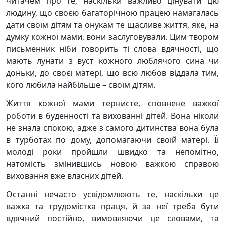
читачем про те, наскільки важливо цінувати цю
людину, що своєю багаторічною працею намагалась
дати своїм дітям та онукам те щасливе життя, яке, на
думку кожної мами, вони заслуговували. Цим твором
письменник ніби говорить ті слова вдячності, що
мають лунати з вуст кожного люблячого сина чи
доньки, до своєї матері, що всю любов віддала тим,
кого любила найбільше – своїм дітям.
Життя кожної мами тернисте, сповнене важкої
роботи в буденності та вихованні дітей. Вона ніколи
не знала спокою, адже з самого дитинства вона була
в турботах по дому, допомагаючи своїй матері. Її
молоді роки пройшли швидко та непомітно,
натомість змінившись новою важкою справою
виховання вже власних дітей.
Останні нечасто усвідомлюють те, наскільки це
важка та трудомістка праця, й за неї треба бути
вдячний постійно, вимовляючи це словами, та