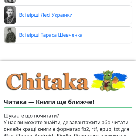
Всі вірші Лесі Українки
Всі вірші Тараса Шевченка
Читака — Книги ще ближче!
Шукаєте що почитати?
У нас ви можете знайти, де завантажити або читати
онлайн кращі книги в форматах fb2, rtf, epub, txt для
iPad, iPhone, Android і Kindle. Література завжди під