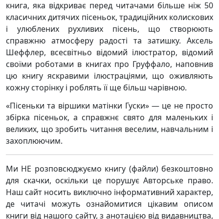
книга, яка відкриває перед читачами більше ніж 50
класичних дитячих пісеньок, традиційних колискових
і улюблених рухливих пісень, що створюють
справжню атмосферу радості та затишку. Аксель
Шеффлер, всесвітньо відомий ілюстратор, відомий
своїми роботами в книгах про Груффало, наповнив
цю книгу яскравими ілюстраціями, що оживляють
кожну сторінку і роблять її ще більш чарівною.
«Пісеньки та віршики матінки Гуски» — це не просто
збірка пісеньок, а справжнє свято для маленьких і
великих, що зробить читання веселим, навчальним і
захоплюючим.
Ми НЕ розповсюджуємо книгу (файли) безкоштовно
для скачки, оскільки це порушує Авторське право.
Наш сайт носить виключно інформативний характер,
де читачі можуть ознайомитися цікавим описом
книги від нашого сайту, з анотацією від видавництва,