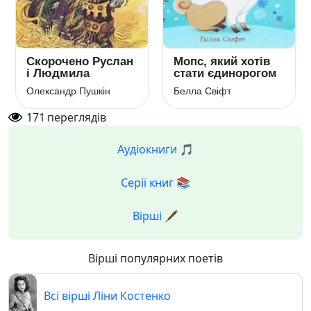
Скорочено Руслан
Мопс, який хотів
і Людмила
стати єдинорогом
Олександр Пушкін
Белла Свіфт
171
переглядів
Аудіокниги 🎵
Серії книг 📚
Вірші 🖋️
Вірші популярних поетів
Всі вірші Ліни Костенко