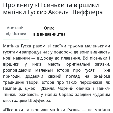
Про книгу «Пісеньки та віршики
матінки Гуски» Акселя Шеффлера
Анотація
Опис
від Читака
від видавництва
Матінка Гуска разом зі своїми трьома маленькими
гусятами запрошує нас у подорож, де вони вивчають
нові навички — від ходу до плавання. Всі пісеньки і
віршики у книзі мають оригінальні зв’язки,
розповідаючи маленькі історії про гусят і їхні
пригоди, додаючи свіжий погляд на знайомі
традиційні твори. Історії про таких персонажів, як
Гампанці, Джек і Джилл, Чорний овечка і Твінкл-
Твінкл, оживають у нових барвах завдяки чудовим
ілюстраціям Шеффлера.
«Пісеньки та віршики матінки Гуски» — це магічна