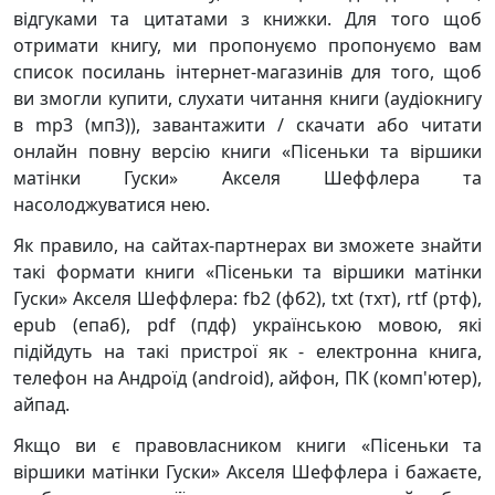
відгуками та цитатами з книжки. Для того щоб
отримати книгу, ми пропонуємо пропонуємо вам
список посилань інтернет-магазинів для того, щоб
ви змогли купити, слухати читання книги (аудіокнигу
в mp3 (мп3)), завантажити / скачати або читати
онлайн повну версію книги «Пісеньки та віршики
матінки Гуски» Акселя Шеффлера та
насолоджуватися нею.
Як правило, на сайтах-партнерах ви зможете знайти
такі формати книги «Пісеньки та віршики матінки
Гуски» Акселя Шеффлера: fb2 (фб2), txt (тхт), rtf (ртф),
epub (епаб), pdf (пдф) українською мовою, які
підійдуть на такі пристрої як - електронна книга,
телефон на Андроїд (android), айфон, ПК (комп'ютер),
айпад.
Якщо ви є правовласником книги «Пісеньки та
віршики матінки Гуски» Акселя Шеффлера і бажаєте,