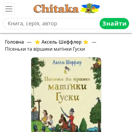
Знайти
Головна
—
⭐ Аксель Шеффлер ⭐
—
Пісеньки та віршики матінки Гуски