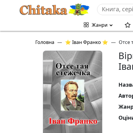
Жанри
Головна
—
⭐ Іван Франко ⭐
—
Отсе 
Вір
Іва
Назв
Авто
Жан
Оцін