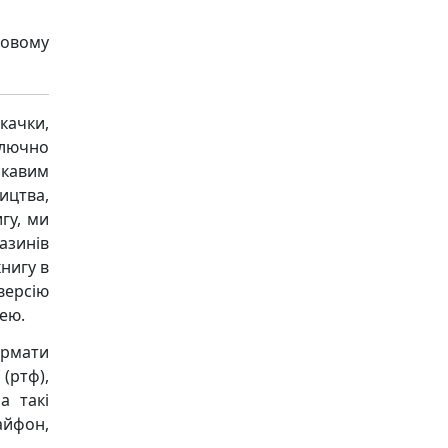
ковому
качки,
ключно
ікавим
ицтва,
гу, ми
азинів
книгу в
версію
ею.
ормати
 (ртф),
а такі
 айфон,