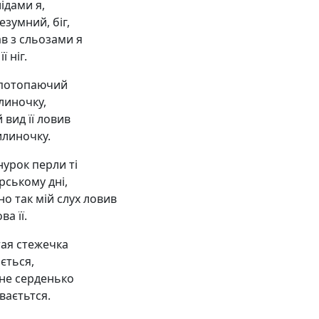
лідами я,
зумний, біг,
ав з сльозами я
її ніг.
потопаючий
линочку,
й вид її ловив
илиночку.
нурок перли ті
рському дні,
но так мій слух ловив
ва її.
тая стежечка
ється,
ене серденько
ваєтьтся.