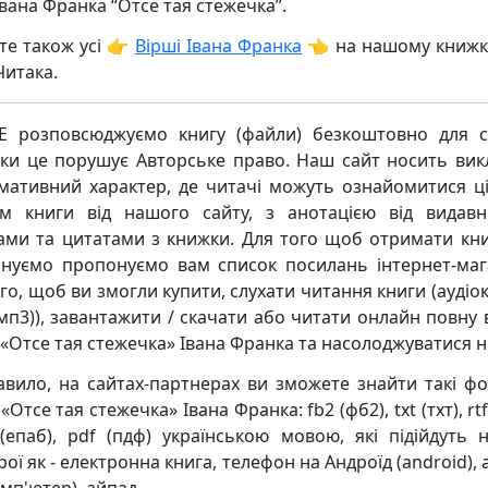
Івана Франка “Отсе тая стежечка”.
те також усі 👉
Вірші Івана Франка
👈 на нашому книж
Читака.
 розповсюджуємо книгу (файли) безкоштовно для с
ьки це порушує Авторське право. Наш сайт носить ви
мативний характер, де читачі можуть ознайомитися ц
м книги від нашого сайту, з анотацією від видавн
ками та цитатами з книжки. Для того щоб отримати кни
нуємо пропонуємо вам список посилань інтернет-маг
го, щоб ви змогли купити, слухати читання книги (аудіо
мп3)), завантажити / скачати або читати онлайн повну 
 «Отсе тая стежечка» Івана Франка та насолоджуватися н
авило, на сайтах-партнерах ви зможете знайти такі ф
«Отсе тая стежечка» Івана Франка: fb2 (фб2), txt (тхт), rtf
(епаб), pdf (пдф) українською мовою, які підійдуть н
ої як - електронна книга, телефон на Андроїд (android),