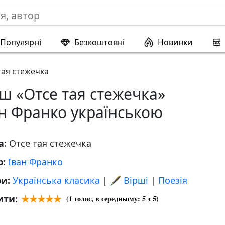
Популярні
Безкоштовні
Новинки
тая стежечка
ш «Отсе тая стежечка»
н Франко українською
а:
Отсе тая стежечка
р:
Іван Франко
ри:
Українська класика
|
🖋️ Вірші
|
Поезія
ити:
(
1
голос, в середньому:
5
з 5)