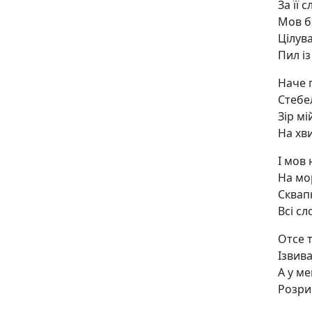
За її с
Мов бе
Цілув
Пил із 
Наче 
Стебе
Зір мі
На хв
І мов 
На мо
Сквап
Всі сло
Отсе 
Ізвива
А у м
Розри