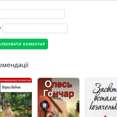
*
омендації