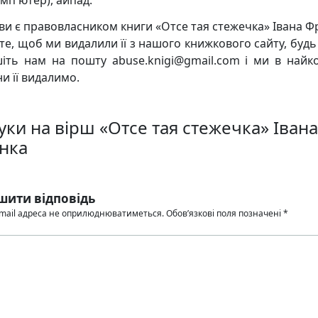
мп'ютер), айпад.
ви є правовласником книги «Отсе тая стежечка» Івана Фр
те, щоб ми видалили її з нашого книжкового сайту, будь 
іть нам на пошту abuse.knigi@gmail.com і ми в найк
и її видалимо.
уки на вірш «Отсе тая стежечка» Івана
нка
шити відповідь
mail адреса не оприлюднюватиметься.
Обов’язкові поля позначені
*