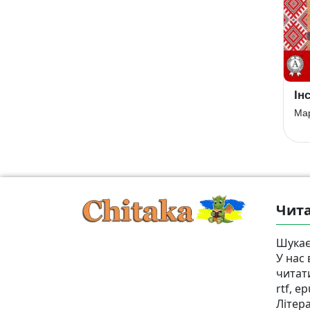
Засвіт встали
Портрет
Ін
козаченьки
Микола Гоголь
Мар
Маруся Чурай
Чита
Шукає
У нас
читат
rtf, e
Літер