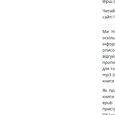
Вірш 
Читай
сайті 
Ми НЕ
оскіл
інфор
описо
відгу
пропо
для то
mp3 (
книги
Як пр
книги 
epub 
пристр