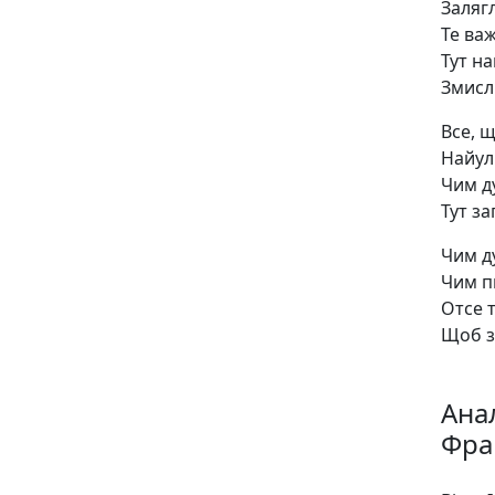
Залягл
Те важ
Тут на
Змисл 
Все, 
Найул
Чим д
Тут за
Чим д
Чим 
Отсе 
Щоб з
Анал
Фра