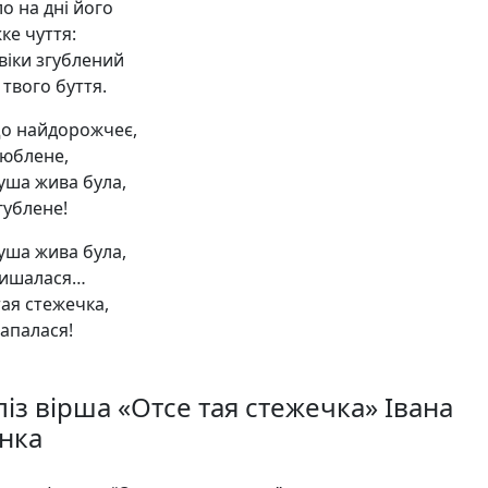
о на дні його
ке чуття:
віки згублений
твого буття.
що найдорожчеє,
юблене,
уша жива була,
гублене!
уша жива була,
пишалася…
тая стежечка,
апалася!
із вірша «Отсе тая стежечка» Івана
нка