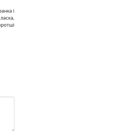
анка і
ласка,
оротші