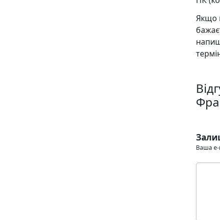
ПК (ко
Якщо 
бажає
напиш
термін
Відг
Фра
Зали
Ваша e-