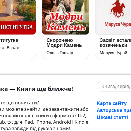
ститутка
Скорочено
Засвіт встал
Модри Камень
козаченьки
ко Вовчок
Олесь Гончар
Маруся Чурай
ка — Книги ще ближче!
те що почитати?
Карта сайту
 ви можете знайти, де завантажити або
Авторське пр
и онлайн кращі книги в форматах fb2,
Цікаві статті
pub, txt для iPad, iPhone, Android і Kindle.
атура завжди під рукою з нами!