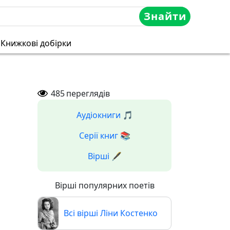
Знайти
Книжкові добірки
485
переглядів
Аудіокниги 🎵
Серії книг 📚
Вірші 🖋️
Вірші популярних поетів
Всі вірші Ліни Костенко