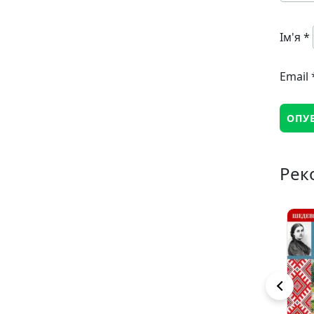
Ім'я
*
Email
Рек