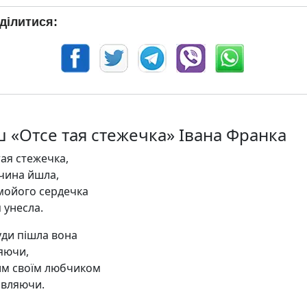
ділитися:
ш «Отсе тая стежечка» Івана Франка
тая стежечка,
вчина йшла,
мойого сердечка
 унесла.
уди пішла вона
ляючи,
им своїм любчиком
вляючи.