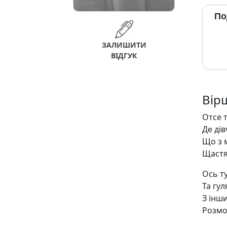
По
ЗАЛИШИТИ
ВІДГУК
Вір
Отсе 
Де ді
Що з 
Щастя
Ось т
Та гу
З інш
Розмо