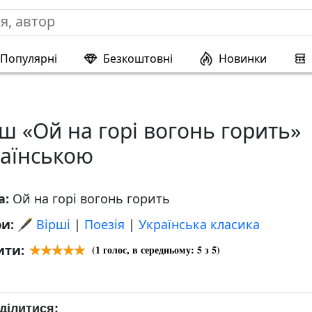
Популярні
Безкоштовні
Новинки
ш «Ой на горі вогонь горить»
раїнською
а:
Ой на горі вогонь горить
ри:
🖋️ Вірші
|
Поезія
|
Українська класика
ити:
(
1
голос, в середньому:
5
з 5)
ділитися: