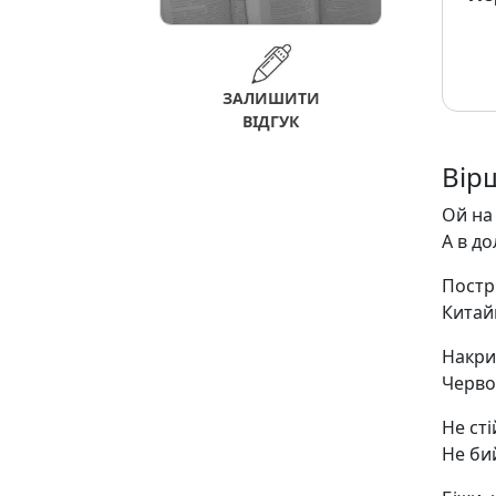
ЗАЛИШИТИ
ВІДГУК
Вір
Ой на 
А в до
Постр
Китай
Накри
Черво
Не сті
Не бий