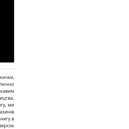
качки,
ключно
ікавим
ицтва,
гу, ми
азинів
книгу в
версію