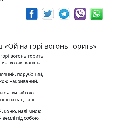
ш «Ой на горі вогонь горить»
горі вогонь горить,
лині козак лежить.
іляний, порубаний,
кою накриваний.
в очі китайкою
ною козацькою.
й, коню, наді мною,
 землі під собою.