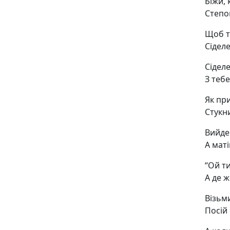
Біжи,
Степо
Щоб т
Сіделе
Сідел
З тебе
Як при
Стукни
Вийде
А маті
“Ой т
А де 
Візьм
Посій