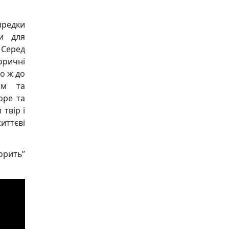
предки
и для
 Серед
оричні
бо ж до
ом та
оре та
твір і
иттєві
орить”