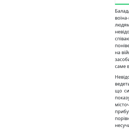
Балад
воїна
людям
невід
співа
понів
на вій
засоби
саме в
Невід
ведет
що си
пока
місточ
приб
порів
несуч