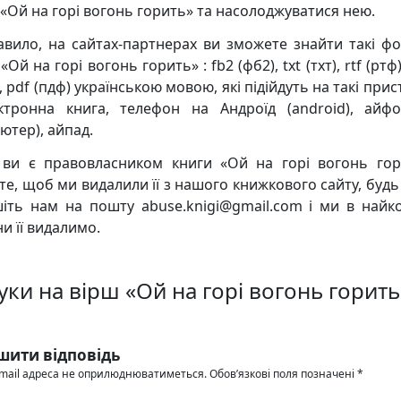
 «Ой на горі вогонь горить» та насолоджуватися нею.
авило, на сайтах-партнерах ви зможете знайти такі ф
«Ой на горі вогонь горить» : fb2 (фб2), txt (тхт), rtf (ртф
, pdf (пдф) українською мовою, які підійдуть на такі прис
ктронна книга, телефон на Андроїд (android), айф
ютер), айпад.
ви є правовласником книги «Ой на горі вогонь гор
те, щоб ми видалили її з нашого книжкового сайту, будь 
іть нам на пошту abuse.knigi@gmail.com і ми в найк
и її видалимо.
уки на вірш «Ой на горі вогонь горить
шити відповідь
mail адреса не оприлюднюватиметься.
Обов’язкові поля позначені
*