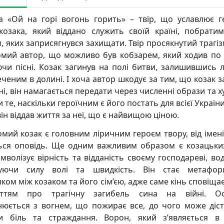
а «Ой на горі вогонь горить» – твір, що уславлює г
-козака, який віддано служить своїй країні, побрати
, яких заприсягнувся захищати. Твір просякнутий трагіз
омий автор, що можливо був кобзарем, який ходив по к
ючи пісні. Козак загинув на полі битви, залишившись 
еченим в долині. І хоча автор шкодує за тим, що козак з
ні, він намагається передати через численні образи та 
 те, наскільки героїчним є його постать для всієї Україн
ін віддав життя за неї, що є найвищою ціною.
омий козак є головним ліричним героєм твору, від імені
ься оповідь. Ще одним важливим образом є козацьких
мволізує вірність та відданість своєму господареві, во
зуючи силу волі та швидкість. Він стає метафор
ком між козаком та його сім’єю, адже саме кінь сповіща
уттям про трагічну загибель сина на війні. Ос
нюється з вогнем, що пожирає все, до чого може діст
и біль та страждання. Ворон, який з’являється в 