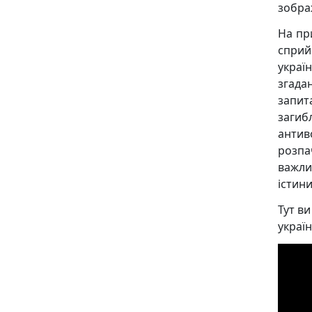
зобра
На пр
спри
украї
згада
запита
заги
антив
розпа
важли
істини
Тут в
украї