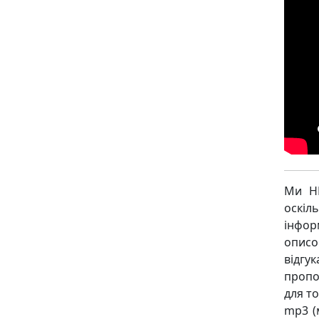
Ми НЕ
оскіл
інфор
описо
відгу
пропо
для то
mp3 (