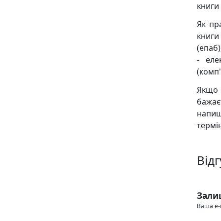
книги
Як пр
книги 
(епаб)
- еле
(комп'
Якщо 
бажає
напиш
термін
Відг
Зали
Ваша e-