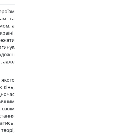
ероїзм
мам та
мом, а
раїні,
лежати
агинув
художні
и, адже
 якого
 кінь,
дночас
ичним
є своїм
тання
атись,
творі,