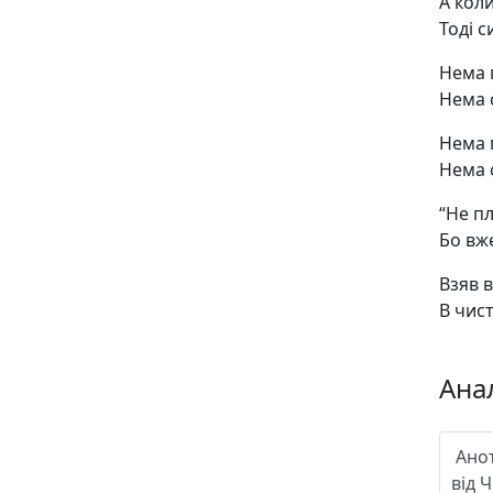
А коли
Тоді с
Нема п
Нема с
Нема п
Нема с
“Не пл
Бо вж
Взяв в
В чист
Анал
Ано
від 