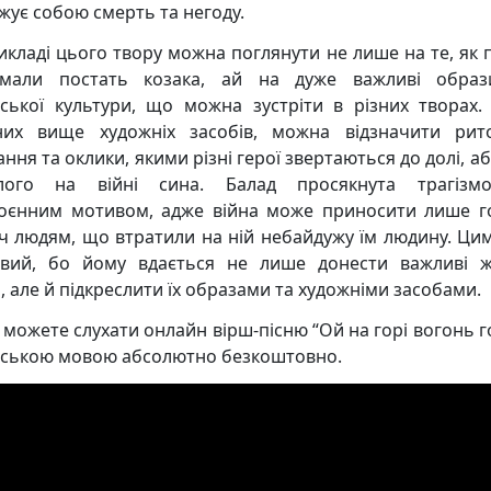
жує собою смерть та негоду.
икладі цього твору можна поглянути не лише на те, як 
ймали постать козака, ай на дуже важливі образ
нської культури, що можна зустріти в різних творах.
них вище художніх засобів, можна відзначити рит
ння та оклики, якими різні герої звертаються до долі, а
блого на війні сина. Балад просякнута трагізм
оєнним мотивом, адже війна може приносити лише г
ч людям, що втратили на ній небайдужу їм людину. Цим 
вий, бо йому вдається не лише донести важливі ж
, але й підкреслити їх образами та художніми засобами.
и можете слухати онлайн вірш-пісню “Ой на горі вогонь г
нською мовою абсолютно безкоштовно.