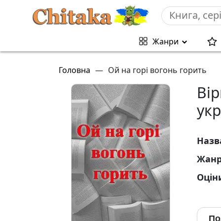
Жанри
Головна
—
Ой на горі вогонь горить
Вір
ук
Назв
Жан
Оцін
По