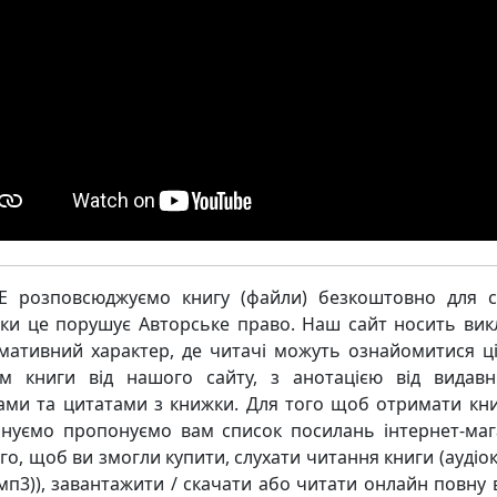
 розповсюджуємо книгу (файли) безкоштовно для с
ьки це порушує Авторське право. Наш сайт носить ви
мативний характер, де читачі можуть ознайомитися ц
м книги від нашого сайту, з анотацією від видавн
ками та цитатами з книжки. Для того щоб отримати кни
нуємо пропонуємо вам список посилань інтернет-маг
го, щоб ви змогли купити, слухати читання книги (аудіо
мп3)), завантажити / скачати або читати онлайн повну 