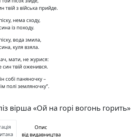
 той пісок зійде,
ин твій з війська прийде.
іску, нема сходу,
ина із походу.
іску, вода змила,
ина, куля взяла.
ач, мати, не журися:
е син твій оженився.
ін собі паняночку –
ім полі земляночку”.
із вірша «Ой на горі вогонь горить»
тація
Опис
Читака
від видавництва