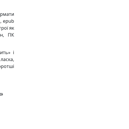
ормати
), epub
трої як
он, ПК
ить» і
ласка,
оротші
»