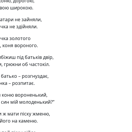
 коню, дорогою,
вою широкою.
атари не зайняли,
чка не здійняли.
ечка золотого
, коня вороного.
біжиш під батьків двір,
, грюкни об частокіл.
 батько – розгнуздає,
нка – розпитає.
и коню вороненький,
ж син мій молоденький?”
и ж мати піску жменю,
 його на каменю.