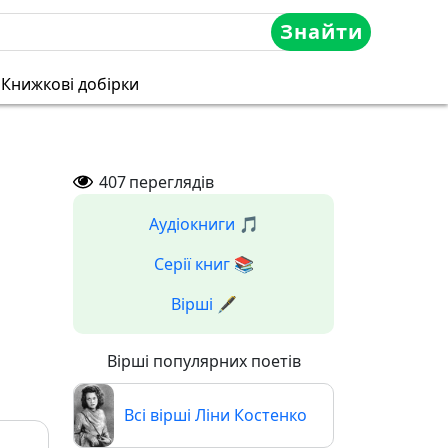
Знайти
Книжкові добірки
407
переглядів
Аудіокниги 🎵
Серії книг 📚
Вірші 🖋️
Вірші популярних поетів
Всі вірші Ліни Костенко