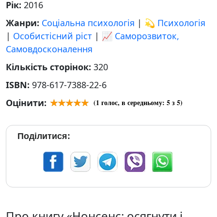
Рік:
2016
Жанри:
Соціальна психологія
|
💫 Психологія
|
Особистісний ріст
|
📈 Саморозвиток,
Самовдосконалення
Кількість сторінок:
320
ISBN:
978-617-7388-22-6
Оцінити:
(
1
голос, в середньому:
5
з 5)
Поділитися:
Про книгу «Нонсенс: осягнути і