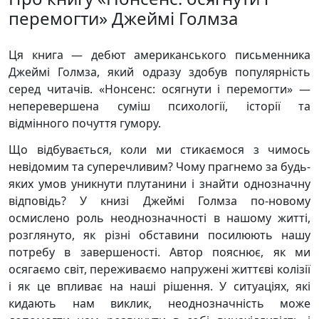
перемогти» Джеймі Голмза
Ця книга — дебют американського письменника
Джеймі Голмза, який одразу здобув популярність
серед читачів. «Нонсенс: осягнути і перемогти» —
неперевершена суміш психології, історії та
відмінного почуття гумору.
Що відбувається, коли ми стикаємося з чимось
невідомим та суперечливим? Чому прагнемо за будь-
яких умов уникнути плутанини і знайти однозначну
відповідь? У книзі Джеймі Голмза по-новому
осмислено роль неоднозначності в нашому житті,
розглянуто, як різні обставини посилюють нашу
потребу в завершеності. Автор пояснює, як ми
осягаємо світ, переживаємо напружені життєві колізії
і як це впливає на наші рішення. У ситуаціях, які
кидають нам виклик, неоднозначність може