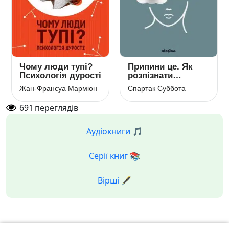
Чому люди тупі?
Припини це. Як
Психологія дурості
розпізнати
насильство та
Жан-Франсуа Марміон
Спартак Суббота
протидіяти йому
691
переглядів
Аудіокниги 🎵
Серії книг 📚
Вірші 🖋️