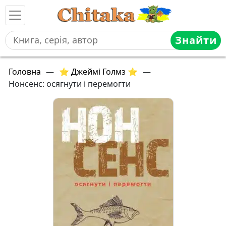
Знайти
Головна
—
⭐ Джеймі Голмз ⭐
—
Нонсенс: осягнути і перемогти