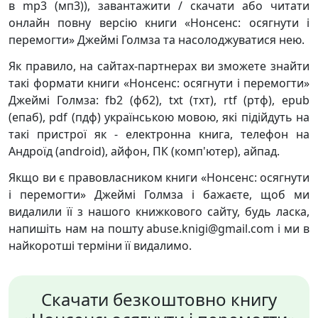
в mp3 (мп3)), завантажити / скачати або читати
онлайн повну версію книги «Нонсенс: осягнути і
перемогти» Джеймі Голмза та насолоджуватися нею.
Як правило, на сайтах-партнерах ви зможете знайти
такі формати книги «Нонсенс: осягнути і перемогти»
Джеймі Голмза: fb2 (фб2), txt (тхт), rtf (ртф), epub
(епаб), pdf (пдф) українською мовою, які підійдуть на
такі пристрої як - електронна книга, телефон на
Андроїд (android), айфон, ПК (комп'ютер), айпад.
Якщо ви є правовласником книги «Нонсенс: осягнути
і перемогти» Джеймі Голмза і бажаєте, щоб ми
видалили її з нашого книжкового сайту, будь ласка,
напишіть нам на пошту abuse.knigi@gmail.com і ми в
найкоротші терміни її видалимо.
Скачати безкоштовно книгу