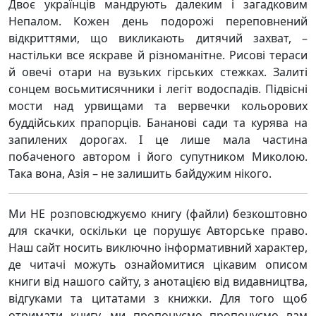
Двоє українців мандрують далеким і загадковим
Непалом. Кожен день подорожі переповнений
відкриттями, що викликають дитячий захват, –
настільки все яскраве й різноманітне. Рисові тераси
й овечі отари на вузьких гірських стежках. Залиті
сонцем восьмитисячники і легіт водоспадів. Підвісні
мости над урвищами та вервечки кольорових
буддійських прапорців. Бананові сади та курява на
запилених дорогах. І це лише мала частина
побаченого автором і його супутником Миколою.
Така вона, Азія – не залишить байдужим нікого.
Ми НЕ розповсюджуємо книгу (файли) безкоштовно
для скачки, оскільки це порушує Авторське право.
Наш сайт носить виключно інформативний характер,
де читачі можуть ознайомитися цікавим описом
книги від нашого сайту, з анотацією від видавництва,
відгуками та цитатами з книжки. Для того щоб
отримати книгу, ми пропонуємо пропонуємо вам