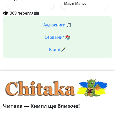
Марія Матіос
369
переглядів
Аудіокниги 🎵
Серії книг 📚
Вірші 🖋️
Читака — Книги ще ближче!