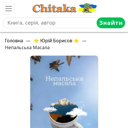
Знайти
Головна
—
⭐ Юрій Борисов ⭐
—
Непальська Масала