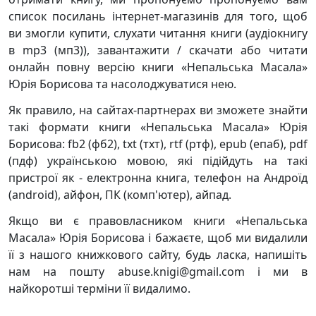
список посилань інтернет-магазинів для того, щоб
ви змогли купити, слухати читання книги (аудіокнигу
в mp3 (мп3)), завантажити / скачати або читати
онлайн повну версію книги «Непальська Масала»
Юрія Борисова та насолоджуватися нею.
Як правило, на сайтах-партнерах ви зможете знайти
такі формати книги «Непальська Масала» Юрія
Борисова: fb2 (фб2), txt (тхт), rtf (ртф), epub (епаб), pdf
(пдф) українською мовою, які підійдуть на такі
пристрої як - електронна книга, телефон на Андроїд
(android), айфон, ПК (комп'ютер), айпад.
Якщо ви є правовласником книги «Непальська
Масала» Юрія Борисова і бажаєте, щоб ми видалили
її з нашого книжкового сайту, будь ласка, напишіть
нам на пошту abuse.knigi@gmail.com і ми в
найкоротші терміни її видалимо.