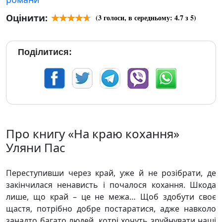
Оцінити:
(
3
голоси, в середньому:
4.7
з 5)
Поділитися:
Про книгу «На краю кохання»
Уляни Пас
Переступивши через край, уже й не розібрати, де
закінчилася ненависть і почалося кохання. Шкода
лише, що край – це не межа… Щоб здобути своє
щастя, потрібно добре постаратися, адже навколо
занадто багато людей, котрі хочуть зруйнувати наші