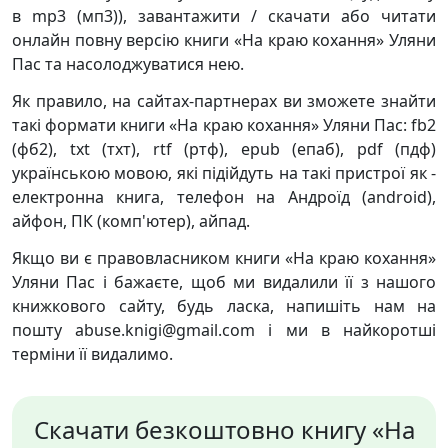
в mp3 (мп3)), завантажити / скачати або читати
онлайн повну версію книги «На краю кохання» Уляни
Пас та насолоджуватися нею.
Як правило, на сайтах-партнерах ви зможете знайти
такі формати книги «На краю кохання» Уляни Пас: fb2
(фб2), txt (тхт), rtf (ртф), epub (епаб), pdf (пдф)
українською мовою, які підійдуть на такі пристрої як -
електронна книга, телефон на Андроїд (android),
айфон, ПК (комп'ютер), айпад.
Якщо ви є правовласником книги «На краю кохання»
Уляни Пас і бажаєте, щоб ми видалили її з нашого
книжкового сайту, будь ласка, напишіть нам на
пошту abuse.knigi@gmail.com і ми в найкоротші
терміни її видалимо.
Скачати безкоштовно книгу «На