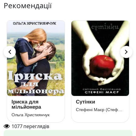
Рекомендації
Іриска для
Сутінки
мільйонера
Стефені Маєр (Стефані Майєр)
Ольга Християнчук
1077
переглядів