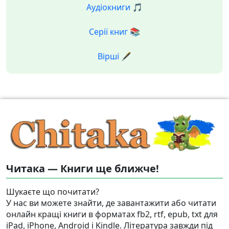
Аудіокниги 🎵
Серії книг 📚
Вірші 🖋️
Читака — Книги ще ближче!
Шукаєте що почитати?
У нас ви можете знайти, де завантажити або читати
онлайн кращі книги в форматах fb2, rtf, epub, txt для
iPad, iPhone, Android і Kindle. Література завжди під