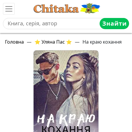
Знайти
Головна
—
⭐ Уляна Пас ⭐
—
На краю кохання