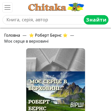
Знайти
Головна
—
⭐ Роберт Бернс ⭐
—
Моє серце в верховині