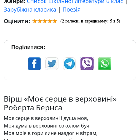
Жанри:
Список шкільної літератури 6 клас
|
Зарубіжна класика
|
Поезія
Оцінити:
(
2
голоси, в середньому:
5
з 5)
Поділитися:
Вірш «Моє серце в верховині»
Роберта Бернса
Моє серце в верховині і душа моя,
Моя дума в верховині соколом буя,
Моя мрія в гори лине наздогін вітрам,