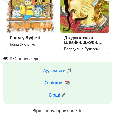
Гном у буфеті
Джури козака
Швайки. Джури.
Ірина Жиленко
Книга 1
Володимир Рутківський
874
переглядів
Аудіокниги 🎵
Серії книг 📚
Вірші 🖋️
Вірші популярних поетів