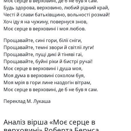
Моє серце в верховині, де б не був я сам.
Будь здорова, верховино, любий рідний край,
Честі й слави батьківщино, вольності розмай!
Хоч іду я на чужину, повернуся знов,
Моє серце в верховині і моя любов.
Прощавайте, сині гори, білії сніги,
Прощавайте, темні звори й світлії луги!
Прощавайте, пущі дикі й тіняві гаї,
Прощавайте, буйні ріки й бистрі ручаї!
Моє серце в верховині і душа моя,
Моя дума в верховині соколом буя,
Моя мрія в гори лине наздогін вітрам,
Моє серце в верховині, де б не був я сам.
Переклад М. Лукаша
Аналіз вірша «Моє серце в
верховині» Роберта Бернса