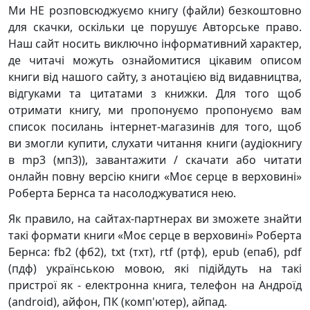
Ми НЕ розповсюджуємо книгу (файли) безкоштовно
для скачки, оскільки це порушує Авторське право.
Наш сайт носить виключно інформативний характер,
де читачі можуть ознайомитися цікавим описом
книги від нашого сайту, з анотацією від видавництва,
відгуками та цитатами з книжки. Для того щоб
отримати книгу, ми пропонуємо пропонуємо вам
список посилань інтернет-магазинів для того, щоб
ви змогли купити, слухати читання книги (аудіокнигу
в mp3 (мп3)), завантажити / скачати або читати
онлайн повну версію книги «Моє серце в верховині»
Роберта Бернса та насолоджуватися нею.
Як правило, на сайтах-партнерах ви зможете знайти
такі формати книги «Моє серце в верховині» Роберта
Бернса: fb2 (фб2), txt (тхт), rtf (ртф), epub (епаб), pdf
(пдф) українською мовою, які підійдуть на такі
пристрої як - електронна книга, телефон на Андроїд
(android), айфон, ПК (комп'ютер), айпад.