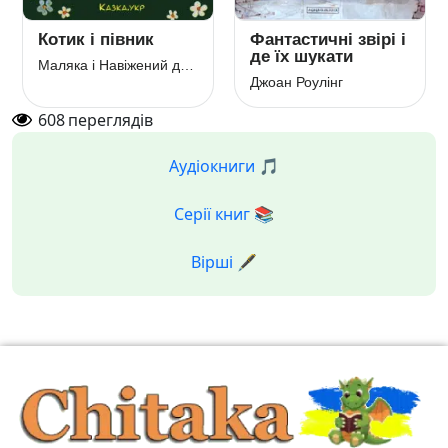
Котик і півник
Фантастичні звірі і
де їх шукати
Маляка і Навіжений дракон
Джоан Роулінг
608
переглядів
Аудіокниги 🎵
Серії книг 📚
Вірші 🖋️