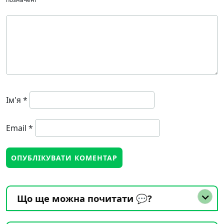
Ім'я
*
Email
*
Що ще можна почитати 💬?