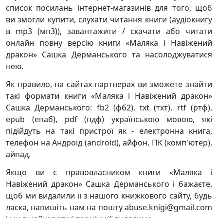
список посилань інтернет-магазинів для того, щоб
ви змогли купити, слухати читання книги (аудіокнигу
в mp3 (мп3)), завантажити / скачати або читати
онлайн повну версію книги «Маляка і Навіжений
дракон» Сашка Дерманського та насолоджуватися
нею.
Як правило, на сайтах-партнерах ви зможете знайти
такі формати книги «Маляка і Навіжений дракон»
Сашка Дерманського: fb2 (фб2), txt (тхт), rtf (ртф),
epub (епаб), pdf (пдф) українською мовою, які
підійдуть на такі пристрої як - електронна книга,
телефон на Андроїд (android), айфон, ПК (комп'ютер),
айпад.
Якщо ви є правовласником книги «Маляка і
Навіжений дракон» Сашка Дерманського і бажаєте,
щоб ми видалили її з нашого книжкового сайту, будь
ласка, напишіть нам на пошту abuse.knigi@gmail.com