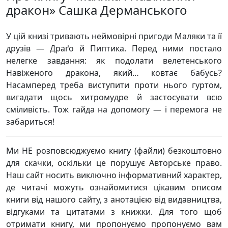
дракон» Сашка Дерманського
У цій книзі тривають неймовірні пригоди Маляки та її
друзів — Драґо й Пиптика. Перед ними постало
нелегке завдання: як подолати велетенського
Навіженого дракона, який… ковтає бабусь?
Насамперед треба виступити проти нього гуртом,
вигадати щось хитромудре й застосувати всю
сміливість. Тож гайда на допомогу — і перемога не
забариться!
Ми НЕ розповсюджуємо книгу (файли) безкоштовно
для скачки, оскільки це порушує Авторське право.
Наш сайт носить виключно інформативний характер,
де читачі можуть ознайомитися цікавим описом
книги від нашого сайту, з анотацією від видавництва,
відгуками та цитатами з книжки. Для того щоб
отримати книгу, ми пропонуємо пропонуємо вам