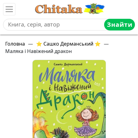
Знайти
Головна
—
⭐ Сашко Дерманський ⭐
—
Маляка і Навіжений дракон