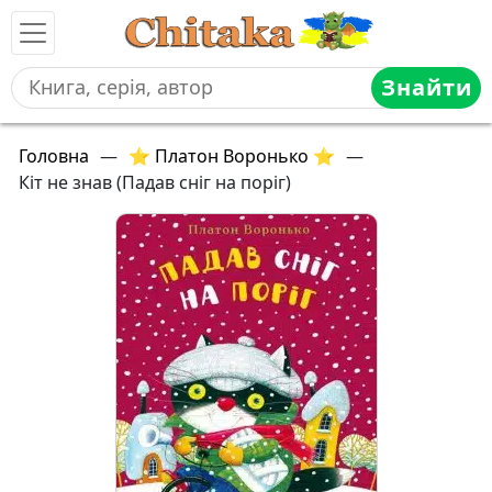
Знайти
Головна
—
⭐ Платон Воронько ⭐
—
Кіт не знав (Падав сніг на поріг)