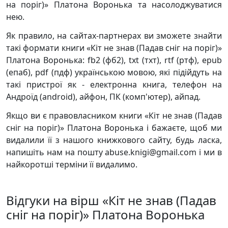
на поріг)» Платона Воронька та насолоджуватися
нею.
Як правило, на сайтах-партнерах ви зможете знайти
такі формати книги «Кіт не знав (Падав сніг на поріг)»
Платона Воронька: fb2 (фб2), txt (тхт), rtf (ртф), epub
(епаб), pdf (пдф) українською мовою, які підійдуть на
такі пристрої як - електронна книга, телефон на
Андроїд (android), айфон, ПК (комп'ютер), айпад.
Якщо ви є правовласником книги «Кіт не знав (Падав
сніг на поріг)» Платона Воронька і бажаєте, щоб ми
видалили її з нашого книжкового сайту, будь ласка,
напишіть нам на пошту abuse.knigi@gmail.com і ми в
найкоротші терміни її видалимо.
Відгуки на вірш «Кіт не знав (Падав
сніг на поріг)» Платона Воронька