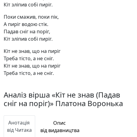
Кіт зліпив собі пиріг.
Поки смажив, поки пік,
А пиріг водою стік.
Падав сніг на поріг,
Кіт зліпив собі пиріг.
Кіт не знав, що на пиріг
Треба тісто, а не сніг.
Кіт не знав, що на пиріг
Треба тісто, а не сніг.
Аналіз вірша «Кіт не знав (Падав
сніг на поріг)» Платона Воронька
Анотація
Опис
від Читака
від видавництва