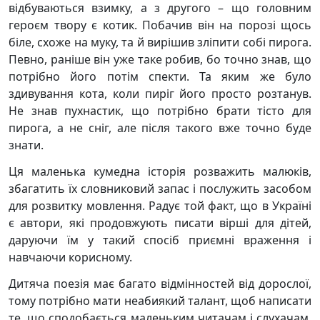
відбуваються взимку, а з другого – що головним
героєм твору є котик. Побачив він на порозі щось
біле, схоже на муку, та й вирішив зліпити собі пирога.
Певно, раніше він уже таке робив, бо точно знав, що
потрібно його потім спекти. Та яким же було
здивування кота, коли пиріг його просто розтанув.
Не знав пухнастик, що потрібно брати тісто для
пирога, а не сніг, але після такого вже точно буде
знати.
Ця маленька кумедна історія розважить малюків,
збагатить їх словниковий запас і послужить засобом
для розвитку мовлення. Радує той факт, що в Україні
є автори, які продовжують писати вірші для дітей,
даруючи їм у такий спосіб приємні враження і
навчаючи корисному.
Дитяча поезія має багато відмінностей від дорослої,
тому потрібно мати неабиякий талант, щоб написати
те, що сподобається маленьким читачам і слухачам.