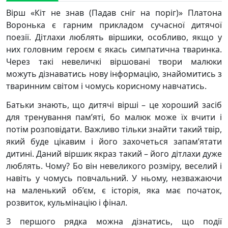
Вірш «Кіт не знав (Падав сніг на поріг)» Платона
Воронька є гарним прикладом сучасної дитячої
поезії. Дітлахи люблять віршики, особливо, якщо у
них головним героєм є якась симпатична тваринка.
Через такі невеличкі віршовані твори малюки
можуть дізнаватись нову інформацію, знайомитись з
тваринним світом і чомусь корисному навчатись.
Батьки знають, що дитячі вірші – це хороший засіб
для тренування пам’яті, бо малюк може їх вчити і
потім розповідати. Важливо тільки знайти такий твір,
який буде цікавим і його захочеться запам’ятати
дитині. Даний віршик якраз такий – його дітлахи дуже
люблять. Чому? Бо він невеликого розміру, веселий і
навіть у чомусь повчальний. У ньому, незважаючи
на маленький об’єм, є історія, яка має початок,
розвиток, кульмінацію і фінал.
З першого рядка можна дізнатись, що події