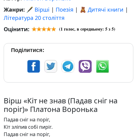
Жанри:
🖋️ Вірші
|
Поезія
|
🧸 Дитячі книги
|
Література 20 століття
Оцінити:
(
1
голос, в середньому:
5
з 5)
Поділитися:
Вірш «Кіт не знав (Падав сніг на
поріг)» Платона Воронька
Падав сніг на поріг,
Кіт зліпив собі пиріг.
Падав сніг на поріг,