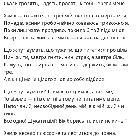
Скали грозять, надять-просять к собі береги мене.
Хвилі — то життя, то гріб мій, пестощі і смерть моя;
Понад власним гробом вічно ховзаюсь тривожно я.
Поки лиш живу правдиво, поки гріб той підо мнов:
Вітер гонить, хвиля ломить — і я вже на дно пішов.
Що ж тут думать, що тужити, що питатися про ціль!
Нині жити, завтра гнити, нині страх, а завтра біль.
Кажуть, що природа — мати нас держить, як їм там
тре,
А в кінці мене цілого знов до себе відбере.
Що ж тут думати? Тримає,то тримає, а візьме,
То візьме — ні в сім, ні в тому не питатиме мене.
Непогідний, несвобідний день мій, вік мій: жий чи
гинь —
Все одно! Шукати цілі? Вік борись, плисти не кинь!”
Хвиля весело плюскоче та леститься до човна,