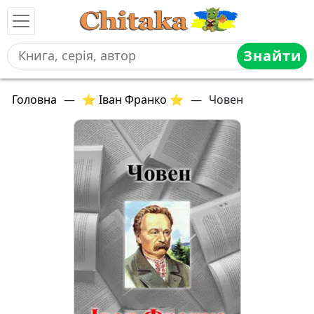
Знайти
Головна
—
⭐ Іван Франко ⭐
—
Човен