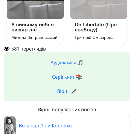
У синьому небі я
De Libertate (Про
висіяв ліс
свободу)
Микола Вінграновський
Григорій Сковорода
581
переглядів
Аудіокниги 🎵
Серії книг 📚
Вірші 🖋️
Вірші популярних поетів
Всі вірші Ліни Костенко