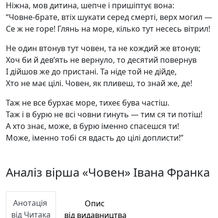
Ніжна, мов дитина, шепче і пришіптує вона:
“Човне-брате, втіх шукати серед смерті, верх могил —
Се ж не горе! Глянь на море, кілько тут несесь вітрил!
Не один втонув тут човен, та не кождий же втонув;
Хоч би й дев’ять не вернуло, то десятий повернув
І дійшов же до пристані. Та ніде той не дійде,
Хто не має цілі. Човен, як пливеш, то знай же, де!
Таж не все бурхає море, тихеє бува частіш.
Таж і в бурю не всі човни гинуть — тим ся ти потіш!
А хто знає, може, в бурю іменно спасешся ти!
Може, іменно тобі ся вдасть до цілі доплисти!”
Аналіз вірша «Човен» Івана Франка
Анотація
Опис
від Читака
від видавництва