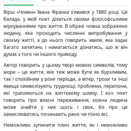
Вірш «Човен» Івана Франка з’явився у 1880 році. Це
балада, у якій поет ділиться своїми філософськими
міркуваннями про життя. В образі човна зображено
людину, яка проходить численні випробування у
своєму житті, а до нього говорить хвиля, яка задає
багато запитань і намагається дізнатись, що ж він
думає з того чи іншого приводу.
Автор говорить у цьому творі мовою символів, тому
море – це життя, яке теж може бути як бурхливим,
так і спокійним у різні періоди, а вітер, грози та інші
явища символізують труднощі, проблеми, перепони,
які трапляються на життєвому шляху. І хоч поет
говорить про власні переживання, кожна людина
може знайти у них щось і своє, бо про це
замислюватись починають рано чи пізно всі.
Неможливо зупинити плин життя, як і неможливо