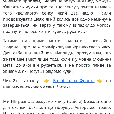
уникнути проблем, і через це розуміння іноді можуть
з’являтись думки про те, що сенсу у життя немає –
того «великого» сенсу, який дає надію і сили
продовжувати шлях, який колись все одно неминуче
завершиться. Чи варто у такому випадку до чогось
прагнути, чогось хотіти, кудись рухатись?
Такими питаннями може задаватись звичайна
людина, і про це ж розмірковував Франко свого часу.
Для себе він знайшов відповідь, зрозумівши, що
життя має зміст лише тоді, коли є у човна (людини)
мета, до якої він рухається, а не просто пливе за
хвилями, які несуть невідомо куди.
Читайте також усі 👉
Вірші Івана Франка
👈 на
нашому книжковому сайті Читака.
Ми НЕ розповсюджуємо книгу (файли) безкоштовно
для скачки, оскільки це порушує Авторське право.
Наш сайт носить виключно інформативний характер,