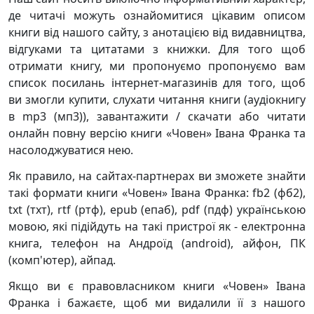
де читачі можуть ознайомитися цікавим описом
книги від нашого сайту, з анотацією від видавництва,
відгуками та цитатами з книжки. Для того щоб
отримати книгу, ми пропонуємо пропонуємо вам
список посилань інтернет-магазинів для того, щоб
ви змогли купити, слухати читання книги (аудіокнигу
в mp3 (мп3)), завантажити / скачати або читати
онлайн повну версію книги «Човен» Івана Франка та
насолоджуватися нею.
Як правило, на сайтах-партнерах ви зможете знайти
такі формати книги «Човен» Івана Франка: fb2 (фб2),
txt (тхт), rtf (ртф), epub (епаб), pdf (пдф) українською
мовою, які підійдуть на такі пристрої як - електронна
книга, телефон на Андроїд (android), айфон, ПК
(комп'ютер), айпад.
Якщо ви є правовласником книги «Човен» Івана
Франка і бажаєте, щоб ми видалили її з нашого