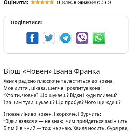
Оцінити:
(
1
голос, в середньому:
5
з 5)
Поділитися:
Вірш «Човен» Івана Франка
Хвиля радісно плюскоче та леститься до човна,
Мов диття , цікава, шепче і розпитує вона:
“Хто ти, човне? Що шукаєш? Відки і куди пливеш?
І за чим туди шукаєш? Що пробув? Чого ще ждеш?
І повзе ліниво човен, і воркоче, і бурчить:
“Відки взявся я — не знаю; чим прийдеться закінчить
Біг мій вічний — тож не знаю. Хвиля носить, буря рве,