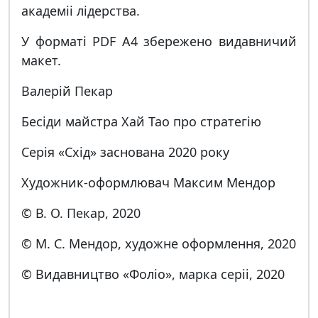
академii лiдерства.
У форматi PDF A4 збережено видавничий
макет.
Валерiй Пекар
Бесiди майстра Хай Тао про стратегiю
Серiя «Схiд» заснована 2020 року
Художник-оформлювач Максим Мендор
© В. О. Пекар, 2020
© М. С. Мендор, художне оформлення, 2020
© Видавництво «Фолiо», марка серii, 2020