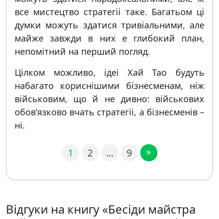
все мистецтво стратегii таке. Багатьом цi
думки можуть здатися тривiальними, але
майже завжди в них е глибокий план,
непомiтний на перший погляд.
Цiлком можливо, iдеi Хай Тао будуть
набагато кориснiшими бiзнесменам, нiж
вiйськовим, що й не дивно: вiйськових
обов’язково вчать стратегii, а бiзнесменiв –
нi.
»
1
2
…
9
Відгуки на книгу «Бесіди майстра