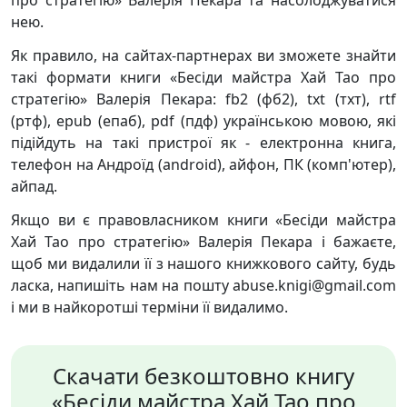
про стратегію» Валерія Пекара та насолоджуватися
нею.
Як правило, на сайтах-партнерах ви зможете знайти
такі формати книги «Бесіди майстра Хай Тао про
стратегію» Валерія Пекара: fb2 (фб2), txt (тхт), rtf
(ртф), epub (епаб), pdf (пдф) українською мовою, які
підійдуть на такі пристрої як - електронна книга,
телефон на Андроїд (android), айфон, ПК (комп'ютер),
айпад.
Якщо ви є правовласником книги «Бесіди майстра
Хай Тао про стратегію» Валерія Пекара і бажаєте,
щоб ми видалили її з нашого книжкового сайту, будь
ласка, напишіть нам на пошту abuse.knigi@gmail.com
і ми в найкоротші терміни її видалимо.
Скачати безкоштовно книгу
«Бесіди майстра Хай Тао про