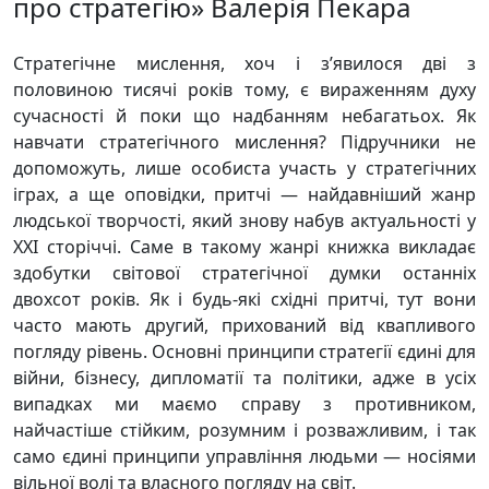
про стратегію» Валерія Пекара
Стратегічне мислення, хоч і з’явилося дві з
половиною тисячі років тому, є вираженням духу
сучасності й поки що надбанням небагатьох. Як
навчати стратегічного мислення? Підручники не
допоможуть, лише особиста участь у стратегічних
іграх, а ще оповідки, притчі — найдавніший жанр
людської творчості, який знову набув актуальності у
ХХІ сторіччі. Саме в такому жанрі книжка викладає
здобутки світової стратегічної думки останніх
двохсот років. Як і будь-які східні притчі, тут вони
часто мають другий, прихований від квапливого
погляду рівень. Основні принципи стратегії єдині для
війни, бізнесу, дипломатії та політики, адже в усіх
випадках ми маємо справу з противником,
найчастіше стійким, розумним і розважливим, і так
само єдині принципи управління людьми — носіями
вільної волі та власного погляду на світ.