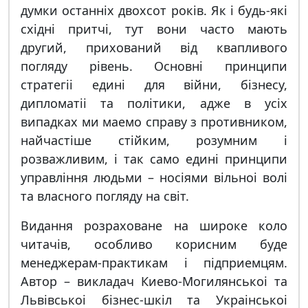
думки останнiх двохсот рокiв. Як i будь-якi
схiднi притчi, тут вони часто мають
другий, прихований вiд квапливого
погляду рiвень. Основнi принципи
стратегii единi для вiйни, бiзнесу,
дипломатii та полiтики, адже в усiх
випадках ми маемо справу з противником,
найчастiше стiйким, розумним i
розважливим, i так само единi принципи
управлiння людьми – носiями вiльноi волi
та власного погляду на свiт.
Видання розраховане на широке коло
читачiв, особливо корисним буде
менеджерам-практикам i пiдприемцям.
Автор – викладач Киево-Могилянськоi та
Львiвськоi бiзнес-шкiл та Украiнськоi