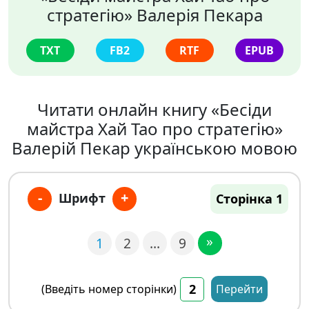
стратегію» Валерія Пекара
TXT
FB2
RTF
EPUB
Читати онлайн книгу «Бесіди
майстра Хай Тао про стратегію»
Валерій Пекар українською мовою
-
+
Шрифт
Сторінка 1
»
1
2
…
9
(Введіть номер сторінки)
Перейти