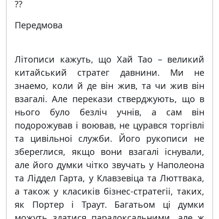
??
Передмова
Лiтописи кажуть, що Хай Тао – великий
китайський стратег давнини. Ми не
знаемо, коли й де вiн жив, та чи жив вiн
взагалi. Але перекази стверджують, що в
нього було безлiч учнiв, а сам вiн
подорожував i воював, не цурався торгiвлi
та цивiльноi служби. Його рукописи не
збереглися, якщо вони взагалi iснували,
але його думки чiтко звучать у Наполеона
та Лiддел Гарта, у Клавзевiца та Люттвака,
а також у класикiв бiзнес-стратегii, таких,
як Портер i Траут. Багатьом цi думки
можуть здатися парадоксальними, але ж