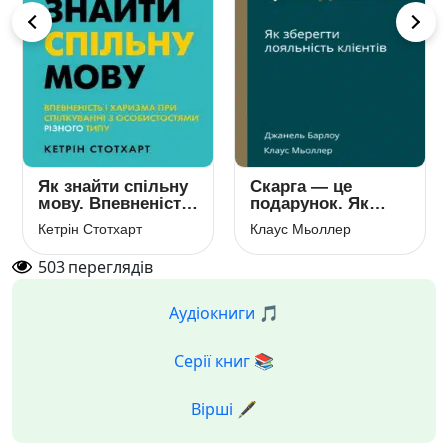
Як знайти спільну
Скарга — це
мову. Впевненість
подарунок. Як
і харизма при
зберегти
Кетрін Стотхарт
Клаус Мьоллер
спілкуванні з
лояльність
особистостями
клієнтів
503
переглядів
різного типу
Аудіокниги 🎵
Серії книг 📚
Вірші 🖋️