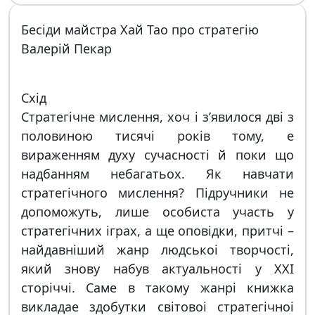
Бесiди майстра Хай Тао про стратегiю
Валерiй Пекар
Схiд
Стратегiчне мислення, хоч i з’явилося двi з
половиною тисячi рокiв тому, е
вираженням духу сучасностi й поки що
надбанням небагатьох. Як навчати
стратегiчного мислення? Пiдручники не
допоможуть, лише особиста участь у
стратегiчних iграх, а ще оповiдки, притчi –
найдавнiший жанр людськоi творчостi,
який знову набув актуальностi у ХХІ
сторiччi. Саме в такому жанрi книжка
викладае здобутки свiтовоi стратегiчноi