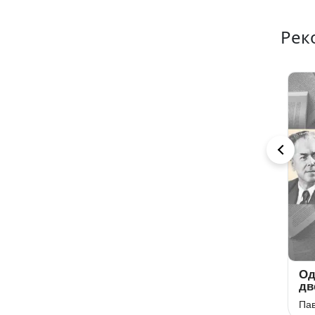
Рек
Арфами,
І виріс я на
Од
арфами…
чужині
дв
Павло Тичина
Тарас Шевченко
Пав