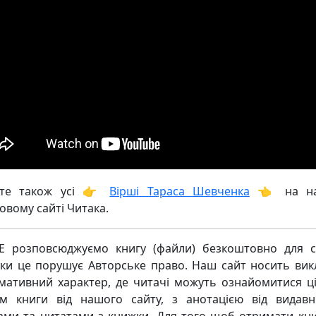
йте також усі 👉
Вірші Тараса Шевченка
👈 на н
овому сайті Читака.
 розповсюджуємо книгу (файли) безкоштовно для с
ьки це порушує Авторське право. Наш сайт носить ви
мативний характер, де читачі можуть ознайомитися ц
м книги від нашого сайту, з анотацією від видавн