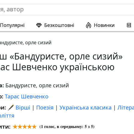
Популярні
Безкоштовні
Новинки
андуристе, орле сизий
ш «Бандуристе, орле сизий»
рас Шевченко українською
а:
Бандуристе, орле сизий
р:
Тарас Шевченко
ри:
🖋️ Вірші
|
Поезія
|
Українська класика
|
Літер
оліття
ити:
(
1
голос, в середньому:
5
з 5)