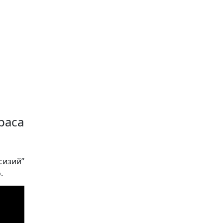
раса
сизий”
.