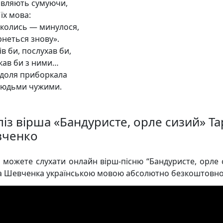
вляють сумуючи,
їх мова:
 колись — минулося,
рнеться знову».
в би, послухав би,
кав би з ними…
, доля приборкала
юдьми чужими.
ліз вірша «Бандуристе, орле сизий» Та
ченко
и можете слухати онлайн вірш-пісню “Бандуристе, орле 
а Шевченка українською мовою абсолютно безкоштовно