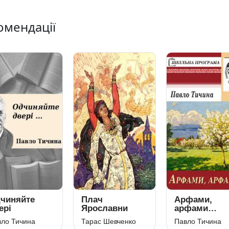
омендації
чиняйте
Плач
Арфами,
ері
Ярославни
арфами…
ло Тичина
Тарас Шевченко
Павло Тичина