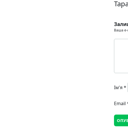
Тар
Зали
Ваша e-
Ім'я
*
Email