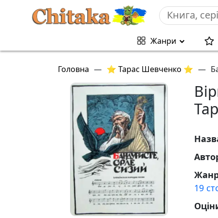
Жанри
Головна
—
⭐ Тарас Шевченко ⭐
—
Б
Вір
Та
Назв
Авто
Жан
19 ст
Оцін