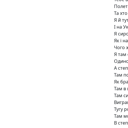
Полет
Та хто
Я й ту
І на У
Я сиро
Як і н
Чого ж
Я там
Одино
А сте
Там п
Як бра
Там в 
Там с
Виграв
Тугу р
Там м
В сте