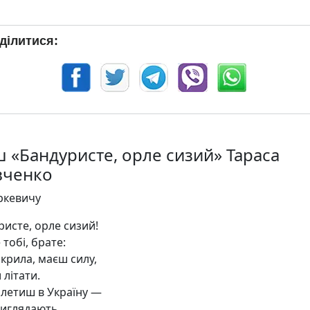
ділитися:
ш «Бандуристе, орле сизий» Тараса
ченко
ркевичу
ристе, орле сизий!
тобі, брате:
крила, маєш силу,
 літати.
 летиш в Україну —
виглядають.