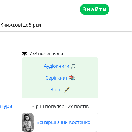
Знайти
Книжкові добірки
778
переглядів
Аудіокниги 🎵
Серії книг 📚
Вірші 🖋️
атура
Вірші популярних поетів
Всі вірші Ліни Костенко