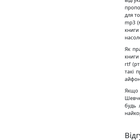
відгу
пропо
для то
mp3 (
книг
насол
Як пр
книги 
rtf (р
такі 
айфон
Якщо 
Шевче
будь 
найко
Від