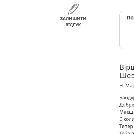
По
ЗАЛИШИТИ
ВІДГУК
Вір
Шев
Н. Ма
Банду
Добре 
Маєш 
Є коли
Тепер
Тебе 