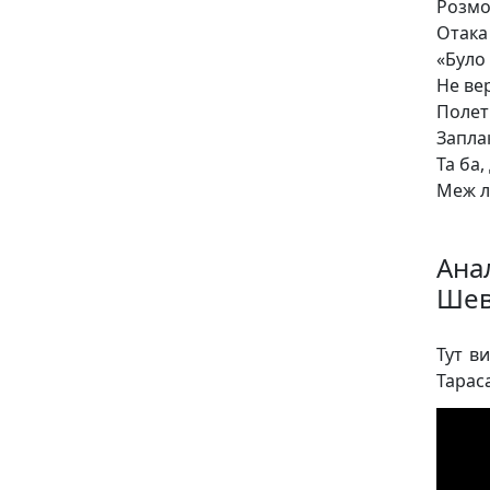
Розмо
Отака 
«Було
Не ве
Полеті
Запла
Та ба
Меж л
Ана
Шев
Тут в
Тарас