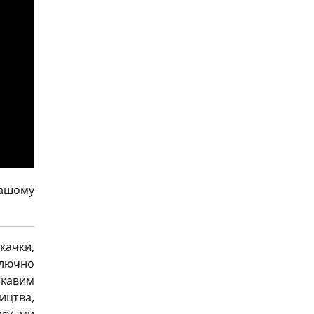
ашому
качки,
ключно
ікавим
ицтва,