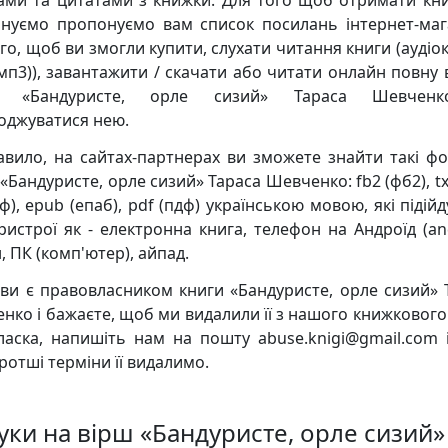
ками та цитатами з книжки. Для того щоб отримати кни
нуємо пропонуємо вам список посилань інтернет-маг
го, щоб ви змогли купити, слухати читання книги (аудіо
мп3)), завантажити / скачати або читати онлайн повну 
и «Бандуристе, орле сизий» Тараса Шевчен
оджуватися нею.
авило, на сайтах-партнерах ви зможете знайти такі ф
«Бандуристе, орле сизий» Тараса Шевченко: fb2 (фб2), txt
тф), epub (епаб), pdf (пдф) українською мовою, які підій
пристрої як - електронна книга, телефон на Андроїд (and
, ПК (комп'ютер), айпад.
ви є правовласником книги «Бандуристе, орле сизий» 
нко і бажаєте, щоб ми видалили її з нашого книжкового 
ласка, напишіть нам на пошту abuse.knigi@gmail.com 
ротші терміни її видалимо.
гуки на вірш «Бандуристе, орле сизий»