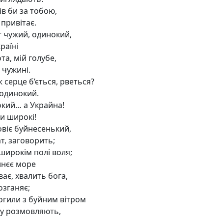
ів би за тобою,
 привітає.
т чужий, одинокий,
країні
та, мій голубе,
а чужині.
 серце б’ється, рветься?
 одинокий.
кий… а Украйна!
пи широкі!
овіє буйнесенький,
т, заговорить;
широкім полі воля;
инєє море
ає, хвалить бога,
озганяє;
огили з буйним вітром
пу розмовляють,