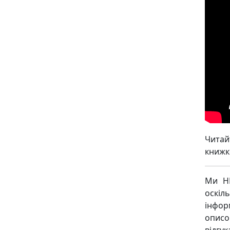
Чита
книжк
Ми НЕ
оскіл
інфор
описо