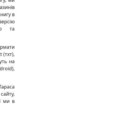
гу, ми
азинів
книгу в
версію
ко та
ормати
 (тхт),
дуть на
roid),
Тараса
сайту,
і ми в