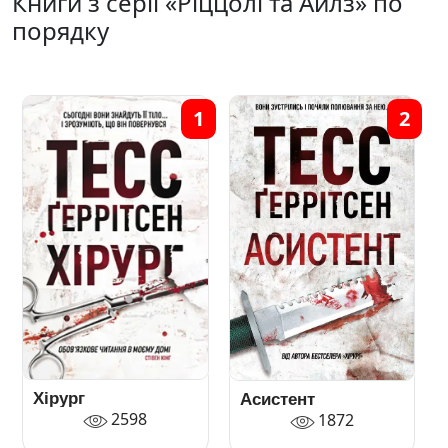
Книги з серії «Ріццолі та Айлз» по
порядку
1
2
Хірург
Асистент
2598
1872