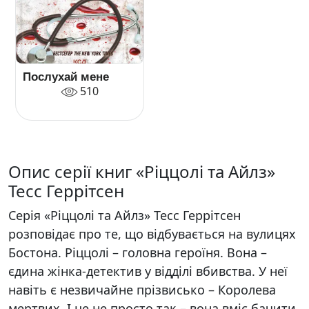
Послухай мене
510
Опис серії книг «Ріццолі та Айлз»
Тесс Геррітсен
Серія «Ріццолі та Айлз» Тесс Геррітсен
розповідає про те, що відбувається на вулицях
Бостона. Ріццолі – головна героїня. Вона –
єдина жінка-детектив у відділі вбивства. У неї
навіть є незвичайне прізвисько – Королева
мертвих. І це не просто так – вона вміє бачити