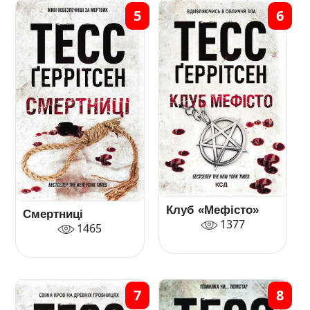
5
6
Клуб «Мефісто»
Смертниці
1377
1465
7
8