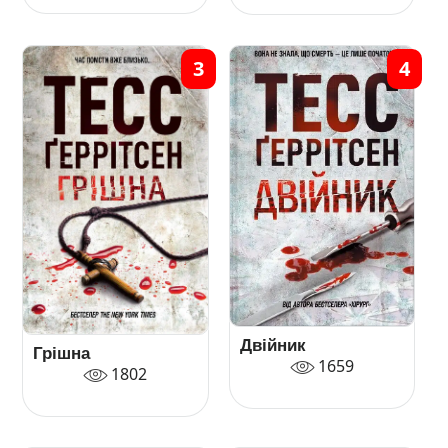
3
4
Двійник
Грішна
1659
1802