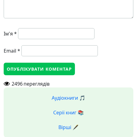
Ім'я
*
Email
*
2496
переглядів
Аудіокниги 🎵
Серії книг 📚
Вірші 🖋️