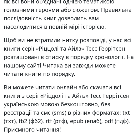
як всі вони об'єднані однією тематикою,
головними героями або сюжетом. Правильна
послідовність книг дозволить вам
насолодитися в повній мірі історією.
Щоб ви не втратили нитку розповіді, у нас всі
книги серії «Ріццолі та Айлз» Тесс Геррітсен
розташовані в списку в порядку хронології. На
нашому сайті Читака ви завжди можете
читати книги по порядку.
Ви можете читати онлайн або скачати всі
книги з серії «Ріццолі та Айлз» Тесс Геррітсен
українською мовою безкоштовно, без
реєстрації та смс (sms) в різних форматах: txt
(тхт), fb2 (фб2), rtf (ртф), epub (епаб), pdf (пдф).
Приємного читання!