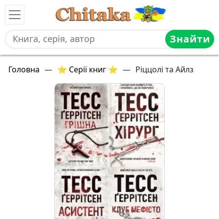
Знайти
Головна
—
⭐ Серії книг ⭐
—
Ріццолі та Айлз