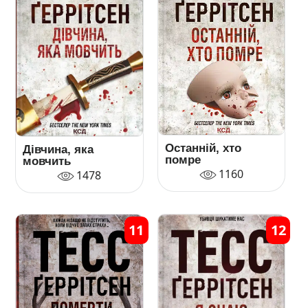
Останній, хто
Дівчина, яка
помре
мовчить
1160
1478
11
12