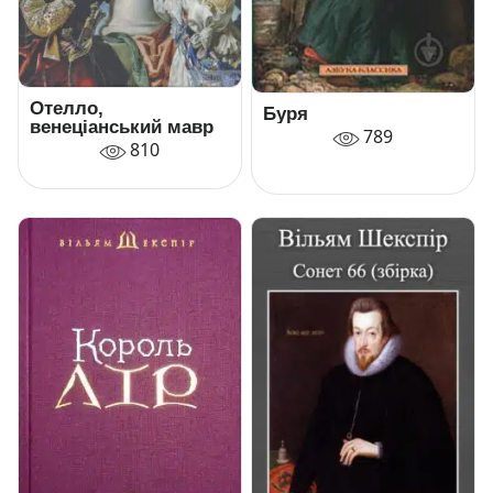
Отелло,
Буря
венеціанський мавр
789
810