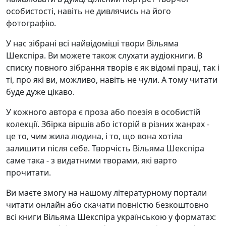
особистості, навіть не дивлячись на його
фотографію.
У нас зібрані всі найвідоміші твори Вільяма
Шекспіра. Ви можете також слухати аудіокниги. В
списку повного зібрання творів є як відомі праці, так і
ті, про які ви, можливо, навіть не чули. А тому читати
буде дуже цікаво.
У кожного автора є проза або поезія в особистій
колекції. Збірка віршів або історій в різних жанрах -
це то, чим жила людина, і то, що вона хотіла
залишити після себе. Творчість Вільяма Шекспіра
саме така - з видатними творами, які варто
прочитати.
Ви маєте змогу на нашому літературному портали
читати онлайн або скачати повністю безкоштовно
всі книги Вільяма Шекспіра українською у форматах: