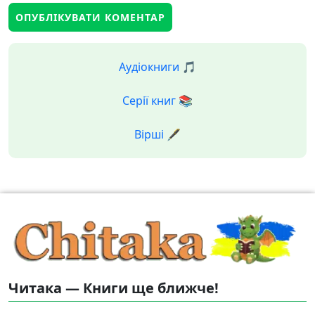
Аудіокниги 🎵
Серії книг 📚
Вірші 🖋️
Читака — Книги ще ближче!