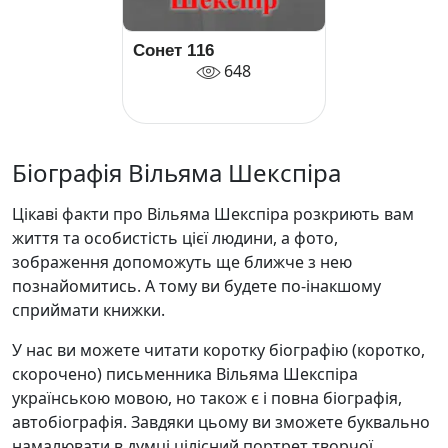
Сонет 116
648
Біографія Вільяма Шекспіра
Цікаві факти про Вільяма Шекспіра розкриють вам
життя та особистість цієї людини, а фото,
зображення допоможуть ще ближче з нею
познайомитись. А тому ви будете по-інакшому
сприймати книжки.
У нас ви можете читати коротку біографію (коротко,
скорочено) письменника Вільяма Шекспіра
українською мовою, но також є і повна біографія,
автобіографія. Завдяки цьому ви зможете буквально
намалювати в думці цілісний портрет творчої