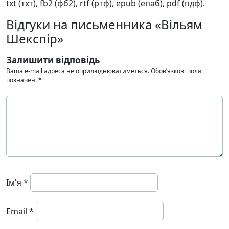
txt (тхт), fb2 (фб2), rtf (ртф), epub (епаб), pdf (пдф).
Відгуки на письменника «Вільям
Шекспір»
Залишити відповідь
Ваша e-mail адреса не оприлюднюватиметься.
Обов’язкові поля
позначені
*
Ім'я
*
Email
*