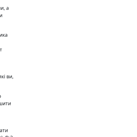
и, а
и
ика
т
кі ви,
о
ишити
чати