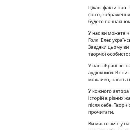
Цікаві факти про 
фото, зображення
будете по-інакшо
У нас ви можете ч
Голлі Блек українс
Завдяки цьому ви
творчої особистос
У нас зібрані всі 
аудіокниги. В списк
можливо, навіть н
У кожного автора є
історій в різних ж
після себе. Творчі
прочитати.
Ви маєте змогу н