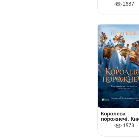
2837
Королева
порожнечі. Кн
3
1573