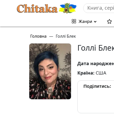
Жанри
Головна
—
Голлі Блек
Голлі Бле
Дата народже
Країна:
США
Поділитись: