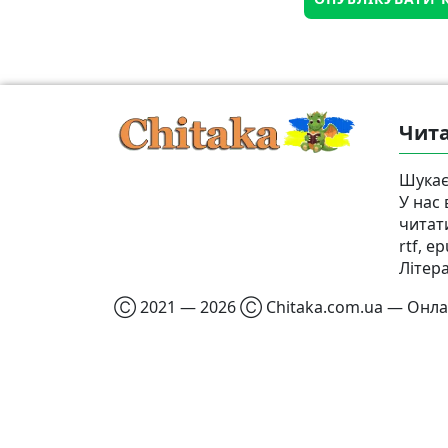
Чита
Шукає
У нас
читат
rtf, e
Літер
Ⓒ 2021 — 2026 Ⓒ Chitaka.com.ua — Онлай