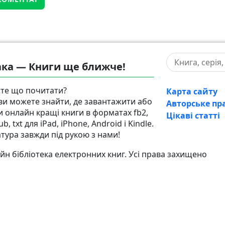
ка — Книги ще ближче!
те що почитати?
Карта сайту
 ви можете знайти, де завантажити або
Авторське пр
и онлайн кращі книги в форматах fb2,
Цікаві статті
pub, txt для iPad, iPhone, Android і Kindle.
атура завжди під рукою з нами!
н бібліотека електронних книг. Усі права захищено