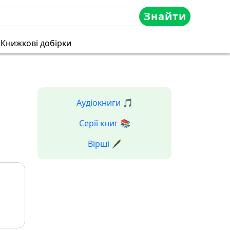
Знайти
Книжкові добірки
Аудіокниги 🎵
Серії книг 📚
Вірші 🖋️