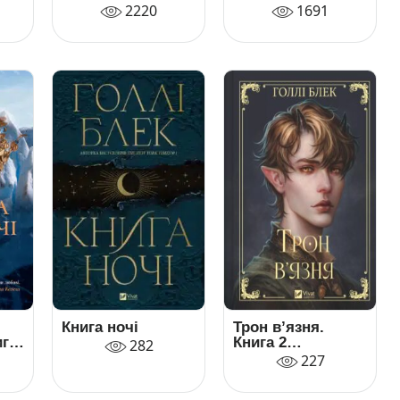
зненавидів
2220
1691
оповідки
Книга ночі
Трон в’язня.
ига
Книга 2
282
(Викрадений
227
спадкоємець)