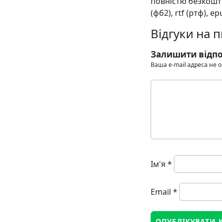
повністю безкоштов
(фб2), rtf (ртф), ep
Відгуки на 
Залишити відпо
Ваша e-mail адреса не
Ім'я
*
Email
*