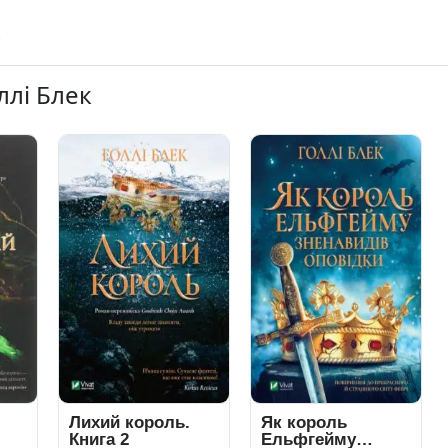
ллі Блек
Лихий король.
Як король
Книга 2
Ельфгейму