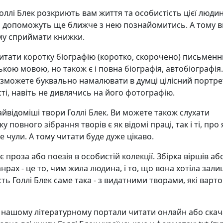
Голлі Блек розкриють вам життя та особистість цієї людин
 допоможуть ще ближче з нею познайомитись. А тому в
му сприймати книжки.
итати коротку біографію (коротко, скорочено) письменн
ькою мовою, но також є і повна біографія, автобіографія.
 зможете буквально намалювати в думці цілісний портре
ті, навіть не дивлячись на його фотографію.
найвідоміші твори Голлі Блек. Ви можете також слухати
у повного зібрання творів є як відомі праці, так і ті, про я
е чули. А тому читати буде дуже цікаво.
 проза або поезія в особистій колекції. Збірка віршів аб
анрах - це то, чим жила людина, і то, що вона хотіла зал
сть Голлі Блек саме така - з видатними творами, які варто
а нашому літературному портали читати онлайн або ска