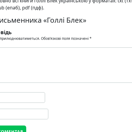
но всі книги Голлі Блек українською у форматах: txt (тхт
ub (епаб), pdf (пдф).
письменника «Голлі Блек»
відь
 оприлюднюватиметься.
Обов’язкові поля позначені
*