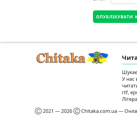
Чита
Шукає
У нас
читат
rtf, e
Літер
Ⓒ 2021 — 2026 Ⓒ Chitaka.com.ua — Онлай