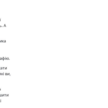
ї
. А
ика
афію.
хати
кі ви,
о
ишити
і