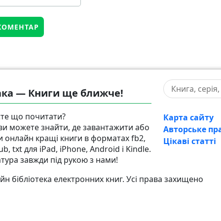
ка — Книги ще ближче!
те що почитати?
Карта сайту
 ви можете знайти, де завантажити або
Авторське пр
и онлайн кращі книги в форматах fb2,
Цікаві статті
pub, txt для iPad, iPhone, Android і Kindle.
атура завжди під рукою з нами!
н бібліотека електронних книг. Усі права захищено