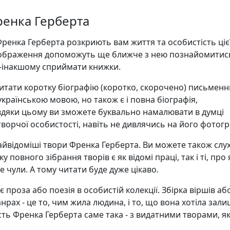
ренка Герберта
Френка Герберта розкриють вам життя та особистість ціє
зображення допоможуть ще ближче з нею познайомитись
о-інакшому сприймати книжки.
итати коротку біографію (коротко, скорочено) письменн
країнською мовою, но також є і повна біографія,
авдяки цьому ви зможете буквально намалювати в думці
творчої особистості, навіть не дивлячись на його фотогр
 найвідоміші твори Френка Герберта. Ви можете також слу
у повного зібрання творів є як відомі праці, так і ті, про я
е чули. А тому читати буде дуже цікаво.
 проза або поезія в особистій колекції. Збірка віршів аб
анрах - це то, чим жила людина, і то, що вона хотіла зал
ість Френка Герберта саме така - з видатними творами, як