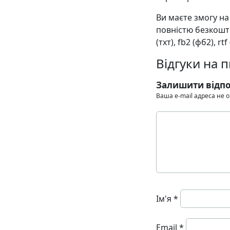
Ви маєте змогу н
повністю безкошто
(тхт), fb2 (фб2), rt
Відгуки на 
Залишити відпо
Ваша e-mail адреса не
Ім'я
*
Email
*