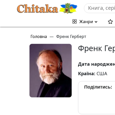
Жанри
Головна
—
Френк Герберт
Френк Ге
Дата народже
Країна:
США
Поділитись: