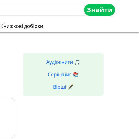
Знайти
Книжкові добірки
Аудіокниги 🎵
Серії книг 📚
Вірші 🖋️