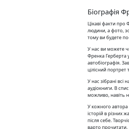
Біографія Ф
Цікаві факти про 
людини, а фото, 
тому ви будете п
У нас ви можете ч
Френка Герберта у
автобіографія. З
цілісний портрет 
У нас зібрані всі
аудіокниги. В списк
можливо, навіть н
У кожного автора є
історій в різних ж
після себе. Творч
варто прочитати.