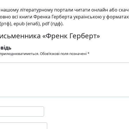
а нашому літературному портали читати онлайн або ска
вно всі книги Френка Герберта українською у форматах:
f (ртф), epub (епаб), pdf (пдф).
письменника «Френк Герберт»
відь
 оприлюднюватиметься.
Обов’язкові поля позначені
*