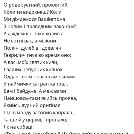
О роде суєтний, проклятий,
Коли ти видохнеш? Коли
Ми діждемося Вашінгтона
З новим і праведним законом?
А діждемось-таки колись!
Не сотні вас, а міліони
Полян, дулебів і древлян
Гаврилич гнув во время оно;
А вас, моїх святих киян,
І ваших чепурних киянок
Оддав своїм прафосам п’яним
У наймички сатрап-капрал.
Вам і байдуже. А меж вами
Найшовсь-таки якийсь проява,
Якийсь дурний оригінал,
Що в морду затопив капрала ,
Та ще й у церкві, і пропало,
Як на собаці.