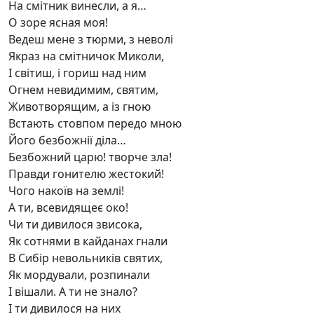
На смітник винесли, а я…
О зоре ясная моя!
Ведеш мене з тюрми, з неволі
Якраз на смітничок Миколи,
І світиш, і гориш над ним
Огнем невидимим, святим,
Животворящим, а із гною
Встають стовпом передо мною
Його безбожнії діла…
Безбожний царю! творче зла!
Правди гонителю жестокий!
Чого накоїв на землі!
А ти, всевидящеє око!
Чи ти дивилося звисока,
Як сотнями в кайданах гнали
В Сибір невольників святих,
Як мордували, розпинали
І вішали. А ти не знало?
І ти дивилося на них