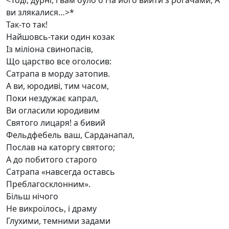
<Тоді, дурні, і вам було б На його вийти з рогачами, А
ви злякалися…>*
Так-то так!
Найшовсь-таки один козак
Із міліона свинопасів,
Що царство все оголосив:
Сатрапа в морду затопив.
А ви, юродиві, тим часом,
Поки нездужає капрал,
Ви огласили юродивим
Святого лицаря! а бивий
Фельдфебель ваш, Сарданапал,
Послав на каторгу святого;
А до побитого старого
Сатрапа «навсегда оставсь
Преблагосклонним».
Більш нічого
Не викроїлось, і драму
Глухими, темними задами