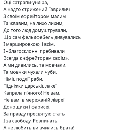
Оці сатрапи-ундіра,
А надто стрижений Гаврилич
З своїм єфрейтором малим
Та жвавим, на лихо лихим,
До того люд домуштрували,
Що сам фельдфебель дивувались
І маршировкою, і всім,
І «благосклонні пребивали
Всегда к єфрейторам своїм».
А ми дивились, та мовчали,
Та мовчки чухали чуби.
Німії, подлії раби,
Підніжки царськії, лакеї
Капрала п’яного! Не вам,
Не вам, в мережаній лівреї
Донощики і фарисеї,
За правду пресвятую стать
І за свободу. Розпинать,
А не любить ви вчились брата!