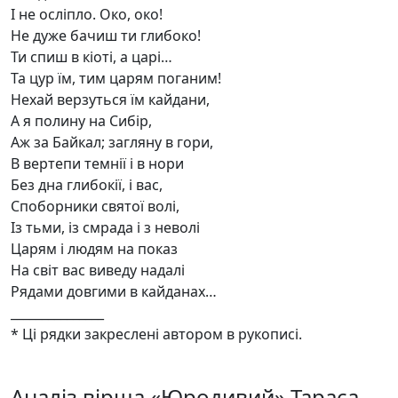
І не осліпло. Око, око!
Не дуже бачиш ти глибоко!
Ти спиш в кіоті, а царі…
Та цур їм, тим царям поганим!
Нехай верзуться їм кайдани,
А я полину на Сибір,
Аж за Байкал; загляну в гори,
В вертепи темнії і в нори
Без дна глибокії, і вас,
Споборники святої волі,
Із тьми, із смрада і з неволі
Царям і людям на показ
На світ вас виведу надалі
Рядами довгими в кайданах…
_______________
* Ці рядки закреслені автором в рукописі.
Аналіз вірша «Юродивий» Тараса