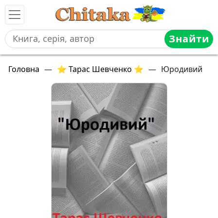
Знайти
Головна
—
⭐ Тарас Шевченко ⭐
—
Юродивий