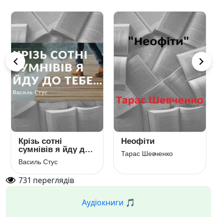
Крізь сотні
Неофіти
сумнівів я йду до
Тарас Шевченко
тебе…
Василь Стус
731
переглядів
Аудіокниги 🎵