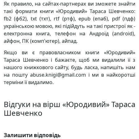
Як правило, на сайтах-партнерах ви зможете знайти
такі формати книги «Юродивий» Тараса Шевченко:
fb2 (фб2), txt (тхт), rtf (ртф), epub (епаб), pdf (пдф)
українською мовою, які підійдуть на такі пристрої як -
електронна книга, телефон на Андроїд (android),
айфон, ПК (комп'ютер), айпад.
Якщо ви є правовласником книги «Юродивий»
Тараса Шевченко і бажаєте, щоб ми видалили її з
нашого книжкового сайту, будь ласка, напишіть нам
на пошту abuse.knigi@gmail.com і ми в найкоротші
терміни її видалимо.
Відгуки на вірш «Юродивий» Тараса
Шевченко
Залишити відповідь