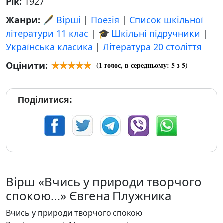
Рік:
1927
Жанри:
🖋️ Вірші
|
Поезія
|
Список шкільної
літератури 11 клас
|
🎓 Шкільні підручники
|
Українська класика
|
Література 20 століття
Оцінити:
(
1
голос, в середньому:
5
з 5)
Поділитися:
Вірш «Вчись у природи творчого
спокою…» Євгена Плужника
Вчись у природи творчого спокою