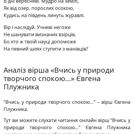
В дні вересневі. Мудро на землі,
Як від озер, порослих осокою,
Кудись на південь линуть журавлі.
Вір і наслідуй. Учневі негоже
Не шанувати визнаних взірців,
Бо хто ж твоїй науці допоможе
На певний шлях ступити з манівців?
Аналіз вірша «Вчись у природи
творчого спокою…» Євгена
Плужника
“Вчись у природи творчого спокою…” – вірш Євгена
Плужника.
Тут ви можете слухати читання онлайн вірш “Вчись у
природи творчого спокою…” Євгена Плужника