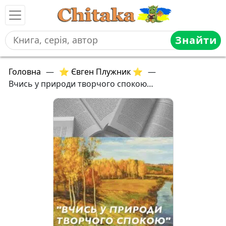
Знайти
Головна
—
⭐ Євген Плужник ⭐
—
Вчись у природи творчого спокою…