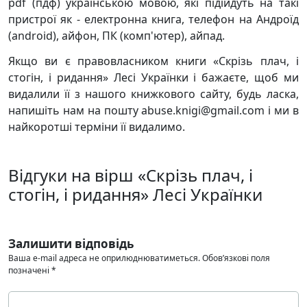
pdf (пдф) українською мовою, які підійдуть на такі
пристрої як - електронна книга, телефон на Андроїд
(android), айфон, ПК (комп'ютер), айпад.
Якщо ви є правовласником книги «Скрізь плач, і
стогін, і ридання» Лесі Українки і бажаєте, щоб ми
видалили її з нашого книжкового сайту, будь ласка,
напишіть нам на пошту abuse.knigi@gmail.com і ми в
найкоротші терміни її видалимо.
Відгуки на вірш «Скрізь плач, і
стогін, і ридання» Лесі Українки
Залишити відповідь
Ваша e-mail адреса не оприлюднюватиметься.
Обов’язкові поля
позначені
*