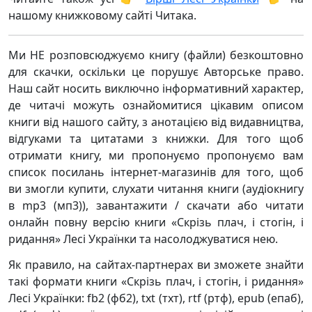
нашому книжковому сайті Читака.
Ми НЕ розповсюджуємо книгу (файли) безкоштовно
для скачки, оскільки це порушує Авторське право.
Наш сайт носить виключно інформативний характер,
де читачі можуть ознайомитися цікавим описом
книги від нашого сайту, з анотацією від видавництва,
відгуками та цитатами з книжки. Для того щоб
отримати книгу, ми пропонуємо пропонуємо вам
список посилань інтернет-магазинів для того, щоб
ви змогли купити, слухати читання книги (аудіокнигу
в mp3 (мп3)), завантажити / скачати або читати
онлайн повну версію книги «Скрізь плач, і стогін, і
ридання» Лесі Українки та насолоджуватися нею.
Як правило, на сайтах-партнерах ви зможете знайти
такі формати книги «Скрізь плач, і стогін, і ридання»
Лесі Українки: fb2 (фб2), txt (тхт), rtf (ртф), epub (епаб),