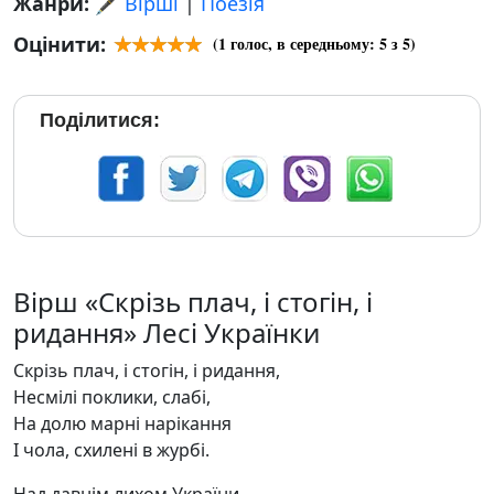
Жанри:
🖋️ Вірші
|
Поезія
Оцінити:
(
1
голос, в середньому:
5
з 5)
Поділитися:
Вірш «Скрізь плач, і стогін, і
ридання» Лесі Українки
Скрізь плач, і стогін, і ридання,
Несмілі поклики, слабі,
На долю марні нарікання
І чола, схилені в журбі.