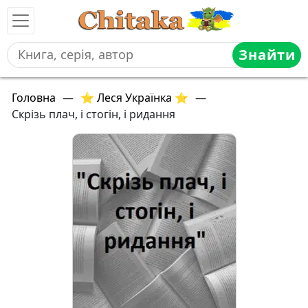
Знайти
Головна
—
⭐ Леся Українка ⭐
—
Скрізь плач, і стогін, і ридання