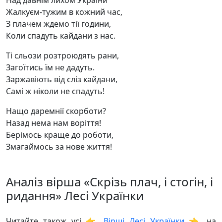
Над давнім лихом України
Жалкуєм-тужим в кожний час,
З плачем ждемо тії години,
Коли спадуть кайдани з нас.
Ті сльози розтроюдять рани,
Загоїтись їм не дадуть.
Заржавіють від сліз кайдани,
Самі ж ніколи не спадуть!
Нащо даремнії скорботи?
Назад нема нам воріття!
Берімось краще до роботи,
Змагаймось за нове життя!
Аналіз вірша «Скрізь плач, і стогін, і
ридання» Лесі Українки
Читайте також усі 👉
Вірші Лесі Українки
👈 на