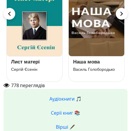
Лист матері
Наша мова
Сергій Єсенін
Василь Голобородько
778
переглядів
Аудіокниги 🎵
Серії книг 📚
Вірші 🖋️