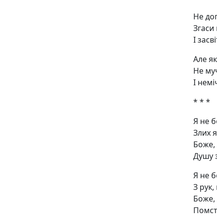
Не до
Згаси
І засв
Але я
Не му
І немі
* * *
Я не 
Злих я
Боже, 
Душу з
Я не б
З рук,
Боже, 
Помсти