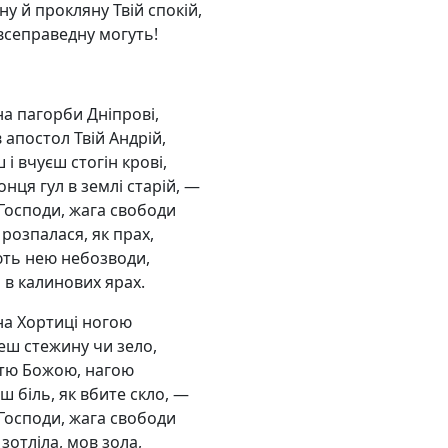
ну й прокляну Твій спокій,
всеправедну могуть!
на пагорби Дніпрові,
 апостол Твій Андрій,
 і вчуєш стогін крові,
нця гул в землі старій, —
 Господи, жага свободи
 розпалася, як прах,
ть нею небозводи,
 в калинових ярах.
на Хортиці ногою
еш стежину чи зело,
ттю Божою, нагою
ш біль, як вбите скло, —
 Господи, жага свободи
 зотліла, мов зола,