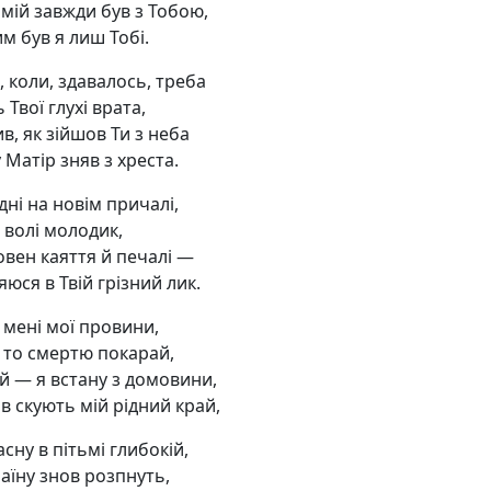
 мій завжди був з Тобою,
им був я лиш Тобі.
с, коли, здавалось, треба
 Твої глухі врата,
в, як зійшов Ти з неба
 Матір зняв з хреста.
ні на новім причалі,
 волі молодик,
овен каяття й печалі —
юся в Твій грізний лик.
 мені мої провини,
— то смертю покарай,
ай — я встану з домовини,
в скують мій рідний край,
асну в пітьмі глибокій,
аїну знов розпнуть,