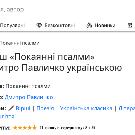
Популярні
Безкоштовні
Новинки
Покаянні псалми
рш «Покаянні псалми»
итро Павличко українською
а:
Покаянні псалми
р:
Дмитро Павличко
ри:
🖋️ Вірші
|
Поезія
|
Українська класика
|
Літер
оліття
ити:
(
1
голос, в середньому:
5
з 5)