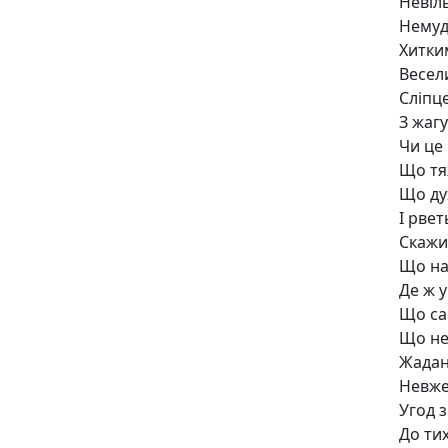
Невіл
Немуд
Хитки
Весел
Сліпц
З жаг
Чи це 
Що тя
Що дух
І рвет
Скажи,
Що на
Де ж у
Що са
Що не
Жадан
Невже
Угод 
До ти