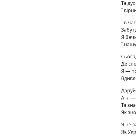
Та дух
І вірн
І в ча
Забуть
Я бачи
І нашу
Сьогод
Де сяє
Я — п
Вдивля
Даруй
А ні 
Та зн
Як зно
Я не з
Як Укр