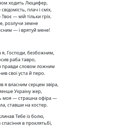
ном ходить Люцифер,
свідомість, плач і сміх,
 Твоє — мій тільки гріх.
е, розлучи земне
есним — і врятуй мене!
в я, Господи, безбожним,
осив раба тавро,
’я правди словом ложним
ив свої уста й перо.
в я власним серцем звіра,
енше Україну жер,
ть моя — страшна офіра —
ла, ставши на костер.
клинав Тебе із болю,
 спасіння в проклятьбі,