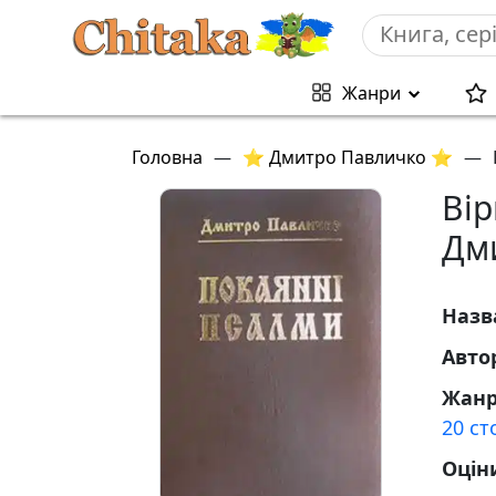
Жанри
Головна
—
⭐ Дмитро Павличко ⭐
—
Ві
Дм
Назв
Авто
Жан
20 ст
Оцін