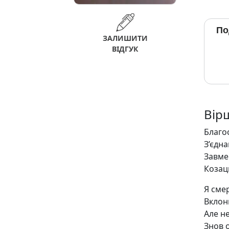
По
ЗАЛИШИТИ
ВІДГУК
Вір
Благос
З’єдна
Завме
Козаць
Я сме
Вклоню
Але н
Знов о