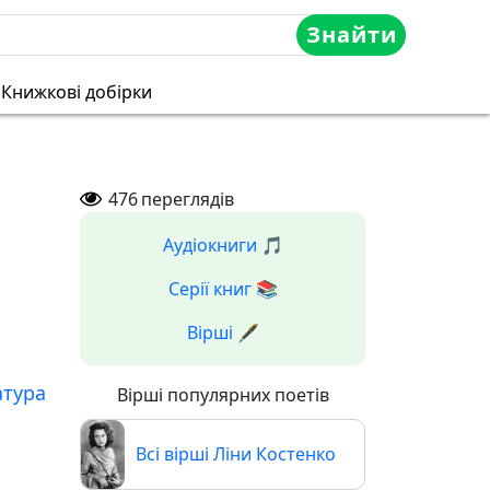
Знайти
Книжкові добірки
476
переглядів
Аудіокниги 🎵
Серії книг 📚
Вірші 🖋️
атура
Вірші популярних поетів
Всі вірші Ліни Костенко