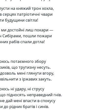
пусти на княжий трон хохла,
 в серцях патріотичні чвари
іти будущини світла!
к ми достойні лиш покари —
ч Сибірами, пошли пожари
чних рабів спали дотла!
боюсь потаємного збору
зиків, що трутизну несуть.
дозволь мені глянути вгору,
вільнити з іржавих закуть.
оюсь ні удару, ні струсу
 що підносять неправедний гнів.
не дай мені впасти в спокусу
 до рідних братів і синів.