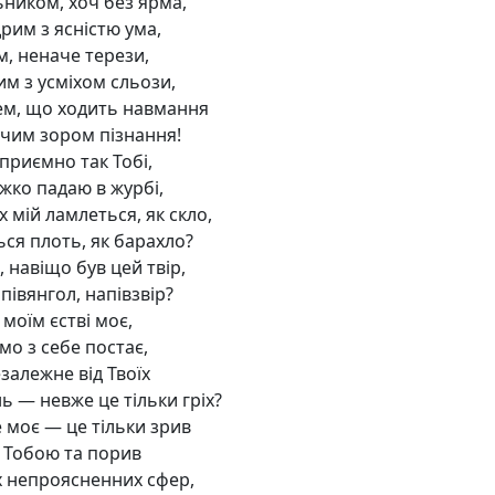
ьником, хоч без ярма,
рим з ясністю ума,
м, неначе терези,
им з усміхом сльози,
ем, що ходить навмання
учим зором пізнання!
приємно так Тобі,
жко падаю в журбі,
 мій ламлеться, як скло,
ься плоть, як барахло?
 навіщо був цей твір,
півянгол, напівзвір?
 моїм єстві моє,
мо з себе постає,
залежне від Твоїх
ь — невже це тільки гріх?
 моє — це тільки зрив
з Тобою та порив
х непроясненних сфер,