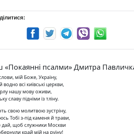
ділитися:
ш «Покаянні псалми» Дмитра Павличк
лови, мій Боже, Україну,
й водно всі київські церкви,
рлу нашу мову оживи,
ку славу підніми із тліну.
рть свою молитвою зустріну,
сь Тобі з-під каменя й трави,
е дай, щоб служники Москви
бернули край мій на руїну!