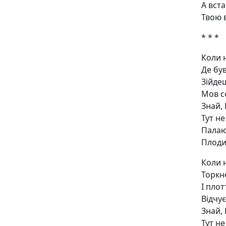
А вста
Твою 
* * *
Коли 
Де був
Зійдеш
Мов со
Знай,
Тут не
Палаю
Плоди
Коли 
Торкн
І пло
Відчує
Знай,
Тут не