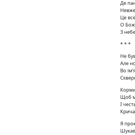
Де па
Невже 
Це все
О Бож
З неб
* * *
Не бу
Але н
Во ім
Скверн
Корми
Щоб м
І чес
Крича
Я про
Шукав