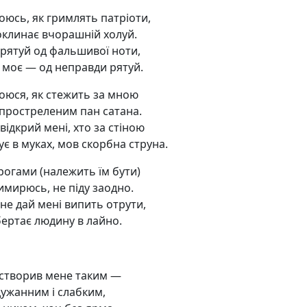
оюсь, як гримлять патріоти,
оклинає вчорашній холуй.
 рятуй од фальшивої ноти,
 моє — од неправди рятуй.
боюся, як стежить за мною
простреленим пан сатана.
відкрий мені, хто за стіною
є в муках, мов скорбна струна.
орогами (належить їм бути)
имирюсь, не піду заодно.
 не дай мені випить отрути,
ертає людину в лайно.
 створив мене таким —
ужанним і слабким,