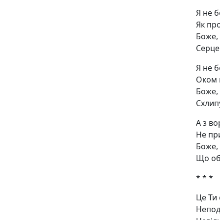
Я не б
Як пр
Боже,
Серце
Я не 
Оком 
Боже, 
Схлипу
А з в
Не пр
Боже,
Що об
* * *
Це Ти
Непод