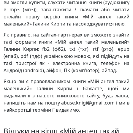
ви змогли купити, слухати читання книги (аудіокнигу
в mp3 (мп3)), завантажити / скачати або читати
онлайн повну версію книги «Мій ангел такий
маленький» Галини Кирпи та насолоджуватися нею.
Як правило, на сайтах-партнерах ви зможете знайти
такі формати книги «Мій ангел такий маленький»
Галини Кирпи: fb2 (фб2), txt (тхт), rtf (ртф), epub
(епаб), pdf (пдф) українською мовою, які підійдуть на
такі пристрої як - електронна книга, телефон на
Андроїд (android), айфон, ПК (комп'ютер), айпад.
Якщо ви є правовласником книги «Мій ангел такий
маленький» Галини Кирпи і бажаєте, щоб ми
видалили її з нашого книжкового сайту, будь ласка,
напишіть нам на пошту abuse.knigi@gmail.com і ми в
найкоротші терміни її видалимо.
Відгуки на вірш «Мій ангел такий