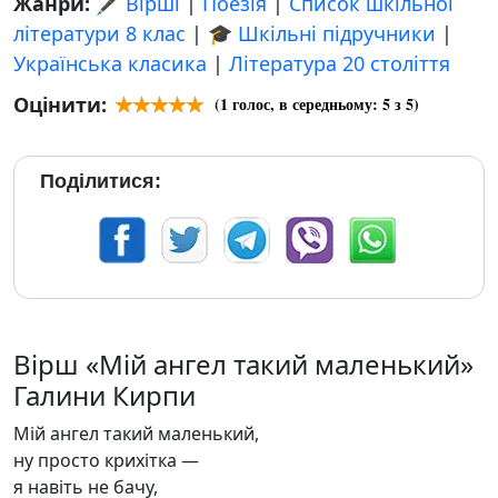
Жанри:
🖋️ Вірші
|
Поезія
|
Список шкільної
літератури 8 клас
|
🎓 Шкільні підручники
|
Українська класика
|
Література 20 століття
Оцінити:
(
1
голос, в середньому:
5
з 5)
Поділитися:
Вірш «Мій ангел такий маленький»
Галини Кирпи
Мій ангел такий маленький,
ну просто крихітка —
я навіть не бачу,