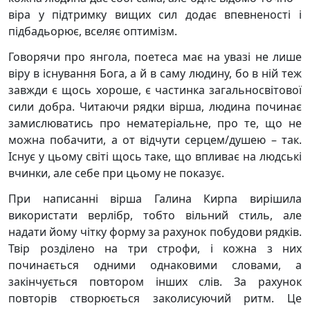
віра у підтримку вищих сил додає впевненості і
підбадьорює, вселяє оптимізм.
Говорячи про янгола, поетеса має на увазі не лише
віру в існування Бога, а й в саму людину, бо в ній теж
завжди є щось хороше, є частинка загальносвітової
сили добра. Читаючи рядки вірша, людина починає
замислюватись про нематеріальне, про те, що не
можна побачити, а от відчути серцем/душею – так.
Існує у цьому світі щось таке, що впливає на людські
вчинки, але себе при цьому не показує.
При написанні вірша Галина Кирпа вирішила
використати верлібр, тобто вільний стиль, але
надати йому чітку форму за рахунок побудови рядків.
Твір розділено на три строфи, і кожна з них
починається одними однаковими словами, а
закінчується повтором інших слів. За рахунок
повторів створюється заколисуючий ритм. Це