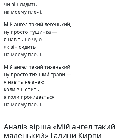
чи він сидить
на моєму плечі.
Мій ангел такий легенький,
ну просто пушинка —
я навіть не чую,
як він сидить
на моєму плечі.
Мій ангел такий тихенький,
ну просто тихіший трави —
я навіть не знаю,
коли він спить,
а коли прокидається
на моєму плечі.
Аналіз вірша «Мій ангел такий
маленький» Галини Кирпи