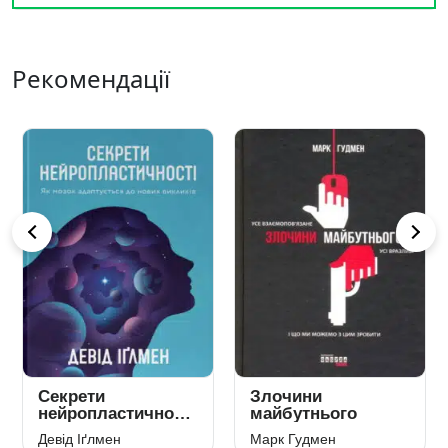
Рекомендації
Секрети
Злочини
нейропластичності.
майбутнього
Як мозок
Девід Іґлмен
Марк Гудмен
адаптується до