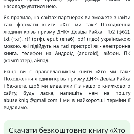
насолоджуватися нею.
Як правило, на сайтах-партнерах ви зможете знайти
такі формати книги «Хто ми такі? Походження
людини крізь призму ДНК» Девіда Райха : fb2 (фб2),
txt (тхт), rtf (ртф), epub (епаб), pdf (пдф) українською
мовою, які підійдуть на такі пристрої як - електронна
книга, телефон на Андроїд (android), айфон, ПК
(комп'ютер), айпад.
Якщо ви є правовласником книги «Хто ми такі?
Походження людини крізь призму ДНК» Девіда Райха
і бажаєте, щоб ми видалили її з нашого книжкового
сайту, будь ласка, напишіть нам на пошту
abuse.knigi@gmail.com і ми в найкоротші терміни її
видалимо.
Скачати безкоштовно книгу «Хто