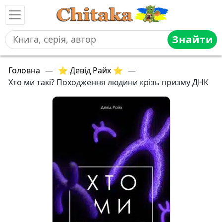
Знайти
Головна
—
⭐ Девід Райх ⭐
—
Хто ми такі? Походження людини крізь призму ДНК