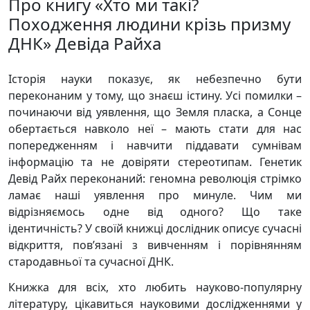
Про книгу «Хто ми такі?
Походження людини крізь призму
ДНК» Девіда Райха
Історія науки показує, як небезпечно бути
переконаним у тому, що знаєш істину. Усі помилки –
починаючи від уявлення, що Земля пласка, а Сонце
обертається навколо неї – мають стати для нас
попередженням і навчити піддавати сумнівам
інформацію та не довіряти стереотипам. Генетик
Девід Райх переконаний: геномна революція стрімко
ламає наші уявлення про минуле. Чим ми
відрізняємось одне від одного? Що таке
ідентичність? У своїй книжці дослідник описує сучасні
відкриття, пов’язані з вивченням і порівнянням
стародавньої та сучасної ДНК.
Книжка для всіх, хто любить науково-популярну
літературу, цікавиться науковими дослідженнями у