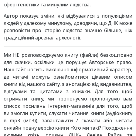
сфері генетики та минулим людства.
Автор показує зміни, які відбувалися з популяціями
людей у далекому минулому, доводячи, що ДНК може
розповісти про історію людства значно більше, ніж
традиційний арсенал археології.
Ми НЕ розповсюджуємо книгу (файли) безкоштовно
для скачки, оскільки це порушує Авторське право.
Наш сайт носить виключно інформативний характер,
де читачі можуть ознайомитися цікавим описом
книги від нашого сайту, з анотацією від видавництва,
відгуками та цитатами з книжки. Для того щоб
отримати книгу, ми пропонуємо пропонуємо вам
список посилань інтернет-магазинів для того, щоб
ви змогли купити, слухати читання книги (аудіокнигу
в mp3 (мп3)), завантажити / скачати або читати
онлайн повну версію книги «Хто ми такі? Походження
людини крізь призму ДНК» Девіда Райха та