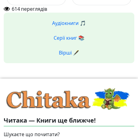
нових викликів
614
переглядів
Аудіокниги 🎵
Серії книг 📚
Вірші 🖋️
Читака — Книги ще ближче!
Шукаєте що почитати?