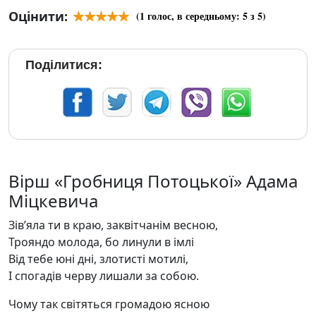
Оцінити:
(
1
голос, в середньому:
5
з 5)
Поділитися:
Вірш «Гробниця Потоцької» Адама
Міцкевича
Зів’яла ти в краю, заквітчанім весною,
Трояндо молода, бо линули в імлі
Від тебе юні дні, злотисті мотилі,
I спогадів черву лишали за собою.
Чому так світяться громадою ясною