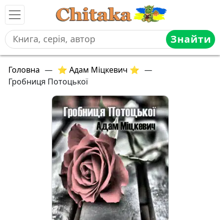
Знайти
Головна
—
⭐ Адам Міцкевич ⭐
—
Гробниця Потоцької