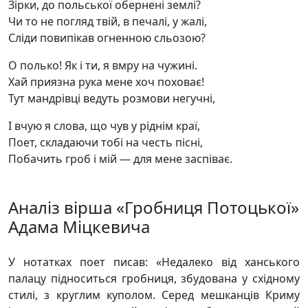
Зірки, до польської обернені землі?
Чи то не погляд твій, в печалі, у жалі,
Сліди повипікав огненною сльозою?
О полько! Як і ти, я вмру на чужині.
Хай приязна рука мене хоч поховає!
Тут мандрівці ведуть розмови негучні,
І вчую я слова, що чув у ріднім краї,
Поет, складаючи тобі на честь пісні,
Побачить гроб і мій — для мене заспіває.
Аналіз вірша «Гробниця Потоцької»
Адама Міцкевича
У нотатках поет писав: «Недалеко від ханського
палацу підноситься гробниця, збудована у східному
стилі, з круглим куполом. Серед мешканців Криму