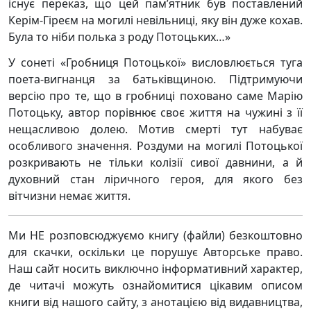
існує переказ, що цей пам’‎ятник був поставлений
Керім-Гіреєм на могилі невільниці, яку він дуже кохав.
Була то ніби полька з роду Потоцьких…»
У сонеті «Гробниця Потоцької» висловлюється туга
поета-вигнанця за батьківщиною. Підтримуючи
версію про те, що в гробниці поховано саме Марію
Потоцьку, автор порівнює своє життя на чужині з її
нещасливою долею. Мотив смерті тут набуває
особливого значення. Роздуми на могилі Потоцької
розкривають не тільки колізії сивої давнини, а й
духовний стан ліричного героя, для якого без
вітчизни немає життя.
Ми НЕ розповсюджуємо книгу (файли) безкоштовно
для скачки, оскільки це порушує Авторське право.
Наш сайт носить виключно інформативний характер,
де читачі можуть ознайомитися цікавим описом
книги від нашого сайту, з анотацією від видавництва,