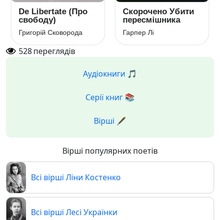
De Libertate (Про
Скорочено Убити
свободу)
пересмішника
Григорій Сковорода
Гарпер Лі
528
переглядів
Аудіокниги 🎵
Серії книг 📚
Вірші 🖋️
Вірші популярних поетів
Всі вірші Ліни Костенко
Всі вірші Лесі Українки