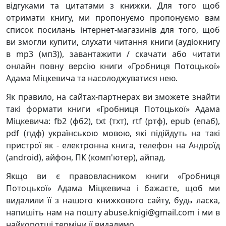
відгуками та цитатами з книжки. Для того щоб
отримати книгу, ми пропонуємо пропонуємо вам
список посилань інтернет-магазинів для того, щоб
ви змогли купити, слухати читання книги (аудіокнигу
в mp3 (мп3)), завантажити / скачати або читати
онлайн повну версію книги «Гробниця Потоцької»
Адама Міцкевича та насолоджуватися нею.
Як правило, на сайтах-партнерах ви зможете знайти
такі формати книги «Гробниця Потоцької» Адама
Міцкевича: fb2 (фб2), txt (тхт), rtf (ртф), epub (епаб),
pdf (пдф) українською мовою, які підійдуть на такі
пристрої як - електронна книга, телефон на Андроїд
(android), айфон, ПК (комп'ютер), айпад.
Якщо ви є правовласником книги «Гробниця
Потоцької» Адама Міцкевича і бажаєте, щоб ми
видалили її з нашого книжкового сайту, будь ласка,
напишіть нам на пошту abuse.knigi@gmail.com і ми в
найкоротші терміни її видалимо.