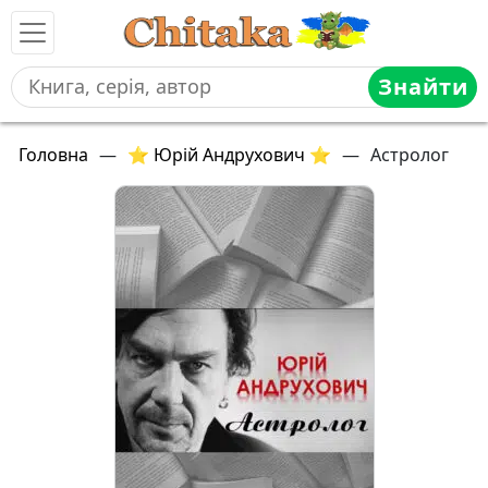
Знайти
Головна
—
⭐ Юрій Андрухович ⭐
—
Астролог