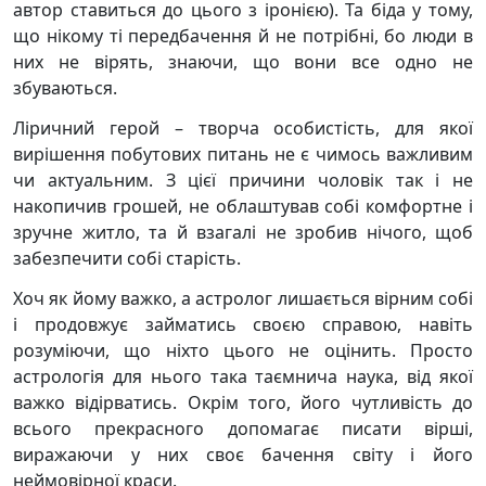
автор ставиться до цього з іронією). Та біда у тому,
що нікому ті передбачення й не потрібні, бо люди в
них не вірять, знаючи, що вони все одно не
збуваються.
Ліричний герой – творча особистість, для якої
вирішення побутових питань не є чимось важливим
чи актуальним. З цієї причини чоловік так і не
накопичив грошей, не облаштував собі комфортне і
зручне житло, та й взагалі не зробив нічого, щоб
забезпечити собі старість.
Хоч як йому важко, а астролог лишається вірним собі
і продовжує займатись своєю справою, навіть
розуміючи, що ніхто цього не оцінить. Просто
астрологія для нього така таємнича наука, від якої
важко відірватись. Окрім того, його чутливість до
всього прекрасного допомагає писати вірші,
виражаючи у них своє бачення світу і його
неймовірної краси.