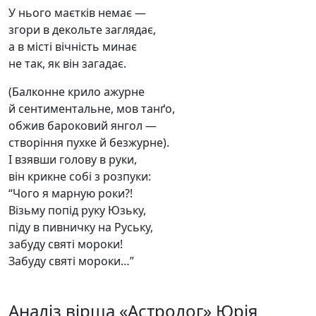
У нього маєтків немає —
згори в декольте заглядає,
а в місті вічність минає
не так, як він загадає.
(Балконне крило ажурне
й сентиментальне, мов танґо,
обжив бароковий янгол —
створіння пухке й безжурне).
І взявши голову в руки,
він крикне собі з розпуки:
“Чого я марную роки?!
Візьму попід руку Юзьку,
піду в пивничку на Руську,
забуду святі мороки!
Забуду святі мороки…”
Аналіз вірша «Астролог» Юрія