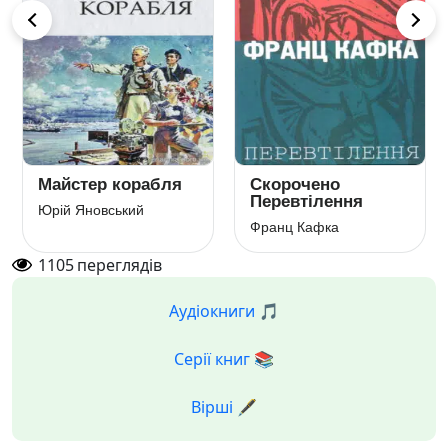
Майстер корабля
Скорочено
Перевтілення
Юрій Яновський
Франц Кафка
1105
переглядів
Аудіокниги 🎵
Серії книг 📚
Вірші 🖋️