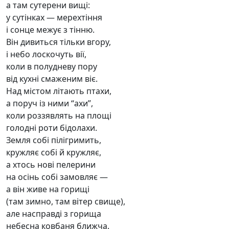
а там сутерени вищі:
у сутінках — мерехтіння
і сонце межує з тінню.
Він дивиться тільки вгору,
і небо лоскочуть вії,
коли в полудневу пору
від кухні смаженим віє.
Над містом літають птахи,
а поруч із ними “ахи”,
коли роззявлять на площі
голодні роти бідолахи.
Земля собі пілігримить,
кружляє собі й кружляє,
а хтось нові пелерини
на осінь собі замовляє —
а він живе на горищі
(там зимно, там вітер свище),
але насправді з горища
небесна ковбаня ближча.