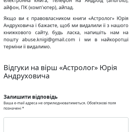
електронна книга, телефон на Андроїд (android),
айфон, ПК (комп'ютер), айпад.
Якщо ви є правовласником книги «Астролог» Юрія
Андруховича і бажаєте, щоб ми видалили її з нашого
книжкового сайту, будь ласка, напишіть нам на
пошту abuse.knigi@gmail.com і ми в найкоротші
терміни її видалимо.
Відгуки на вірш «Астролог» Юрія
Андруховича
Залишити відповідь
Ваша e-mail адреса не оприлюднюватиметься.
Обов’язкові поля
позначені
*