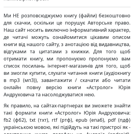
Ми НЕ розповсюджуємо книгу (файли) безкоштовно
для скачки, оскільки це порушує Авторське право.
Наш сайт носить виключно інформативний характер,
де читачі можуть ознайомитися цікавим описом
книги від нашого сайту, з анотацією від видавництва,
відгуками та цитатами з книжки. Для того щоб
отримати книгу, ми пропонуємо пропонуємо вам
список посилань інтернет-магазинів для того, щоб
ви змогли купити, слухати читання книги (аудіокнигу
в mp3 (мп3)), завантажити / скачати або читати
онлайн повну версію книги «Астролог» Юрія
Андруховича та насолоджуватися нею.
Як правило, на сайтах-партнерах ви зможете знайти
такі формати книги «Астролог» Юрія Андруховича:
fb2 (фб2), txt (тхт), rtf (ртф), epub (епаб), pdf (пдф)
українською мовою, які підійдуть на такі пристрої як -