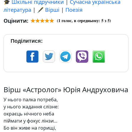
🎓 Шкільні підручники
|
Сучасна українська
література
|
🖋️ Вірші
|
Поезія
Оцінити:
(
1
голос, в середньому:
5
з 5)
Поділитися:
Вірш «Астролог» Юрія Андруховича
У нього палка потреба,
у нього жадання слізне:
окраєць нічного неба
піймати у фокус лінзи…
Бо він живе на горищі,