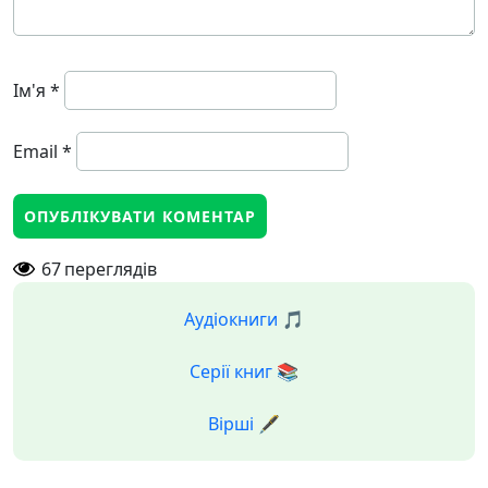
Ім'я
*
Email
*
67
переглядів
Аудіокниги 🎵
Серії книг 📚
Вірші 🖋️