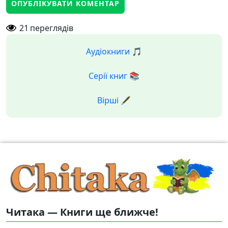
21
переглядів
Аудіокниги 🎵
Серії книг 📚
Вірші 🖋️
Читака — Книги ще ближче!