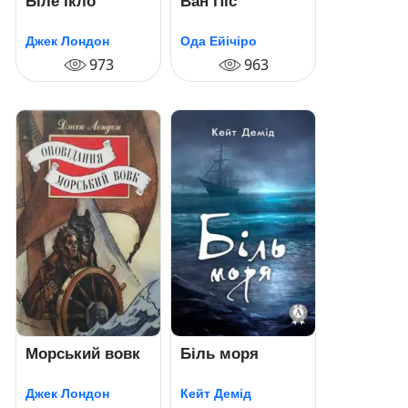
Біле Ікло
Ван Піс
Джек Лондон
Ода Ейічіро
973
963
Морський вовк
Біль моря
Джек Лондон
Кейт Демід