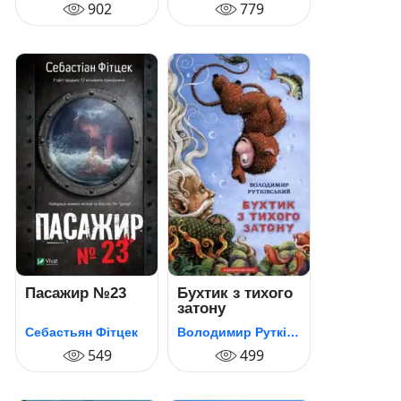
902
779
Пасажир №23
Бухтик з тихого
затону
Себастьян Фітцек
Володимир Рутківський
549
499