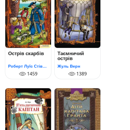
Острів скарбів
Таємничий
острів
Роберт Луїс Стівенсон
Жуль Верн
1459
1389