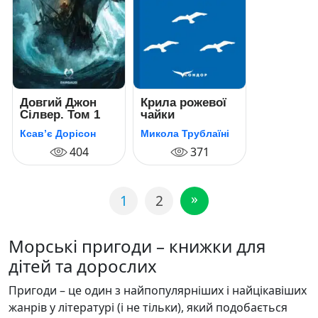
Довгий Джон
Крила рожевої
Сілвер. Том 1
чайки
Ксав’є Дорісон
Микола Трублаїні
404
371
»
1
2
Морські пригоди – книжки для
дітей та дорослих
Пригоди – це один з найпопулярніших і найцікавіших
жанрів у літературі (і не тільки), який подобається