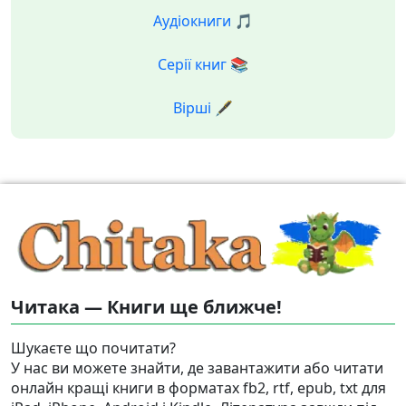
Аудіокниги 🎵
Серії книг 📚
Вірші 🖋️
Читака — Книги ще ближче!
Шукаєте що почитати?
У нас ви можете знайти, де завантажити або читати
онлайн кращі книги в форматах fb2, rtf, epub, txt для