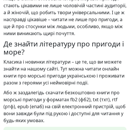
стають цікавими не лише чоловічій частині аудиторії,
а й жіночій, що робить твори універсальними. І це ж
насправді цікавіше – читати не лише про пригоди, а
ще й про стосунки між людьми, особливо, якщо між
ними виникають щирі почуття.
Де знайти літературу про пригоди і
море?
Класика і новинки літератури – це те, що ви можете
знайти на нашому сайті. Тут можна читати онлайн
книги про морські пригоди українською і проживати
разом з героями усі неймовірні події.
Або ж заздалегідь скачати безкоштовно книги про
морські пригоди у форматах fb2 (фб2), txt (тхт), rtf
(ртф), epub (епаб) на свій електронний пристрій, щоб
вони завжди були під рукою і доступні для читання у
будь-яких умовах.