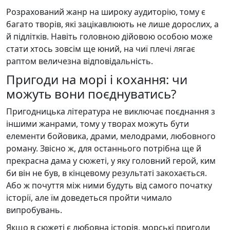
Розрахований жанр на широку аудиторію, тому є
багато творів, які зацікавлюють не лише дорослих, а
й підлітків. Навіть головною дійовою особою може
стати хтось зовсім ще юний, на чиї плечі лягає
раптом величезна відповідальність.
Пригоди на морі і кохання: чи
можуть вони поєднуватись?
Пригодницька література не виключає поєднання з
іншими жанрами, тому у творах можуть бути
елементи бойовика, драми, мелодрами, любовного
роману. Звісно ж, для останнього потрібна ще й
прекрасна дама у сюжеті, у яку головний герой, ким
би він не був, в кінцевому результаті закохається.
Або ж почуття між ними будуть від самого початку
історії, але їм доведеться пройти чимало
випробувань.
Якщо в сюжеті є любовна історія, морські пригоди