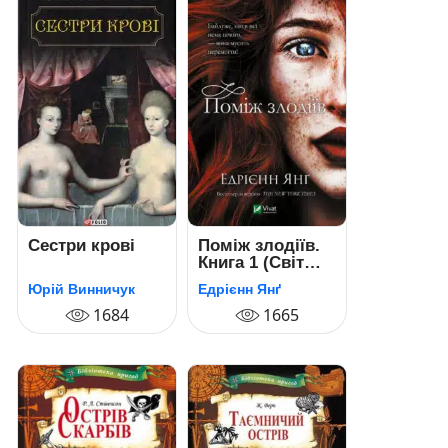
Сестри крові
Поміж злодіїв.
Книга 1 (Світ
Звуження)
Юрій Винничук
Едрієнн Янґ
1684
1665