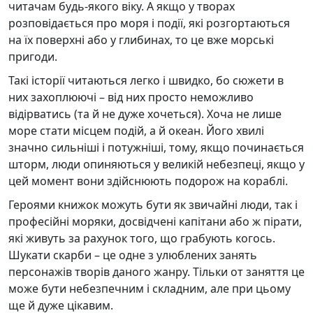
читачам будь-якого віку. А якщо у творах
розповідається про моря і події, які розгортаються
на їх поверхні або у глибинах, то це вже морські
пригоди.
Такі історії читаються легко і швидко, бо сюжети в
них захоплюючі – від них просто неможливо
відірватись (та й не дуже хочеться). Хоча не лише
море стати місцем подій, а й океан. Його хвилі
значно сильніші і потужніші, тому, якщо починається
шторм, люди опиняються у великій небезпеці, якщо у
цей момент вони здійснюють подорож на кораблі.
Героями книжок можуть бути як звичайні люди, так і
професійні моряки, досвідчені капітани або ж пірати,
які живуть за рахунок того, що грабують когось.
Шукати скарби – це одне з улюблених занять
персонажів творів даного жанру. Тільки от заняття це
може бути небезпечним і складним, але при цьому
ще й дуже цікавим.