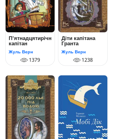
П’ятнадцятирічний
Діти капітана
капітан
Гранта
Жуль Верн
Жуль Верн
1379
1238