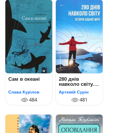
Сам в океані
280 днів
навколо світу.
Історія однієї
Слава Курілов
Артемій Сурін
мрії. Том 1
484
481