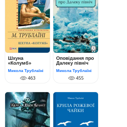
Шхуна
Оповідання про
«Колумб»
Далеку північ
Микола Трублаїні
Микола Трублаїні
463
455