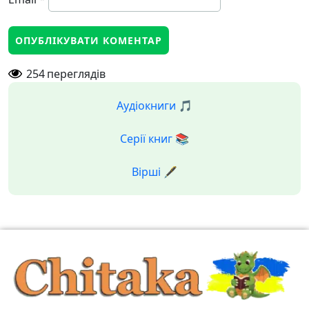
254
переглядів
Аудіокниги 🎵
Серії книг 📚
Вірші 🖋️