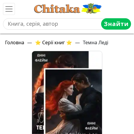
Знайти
Головна
—
⭐ Серії книг ⭐
—
Темна Леді