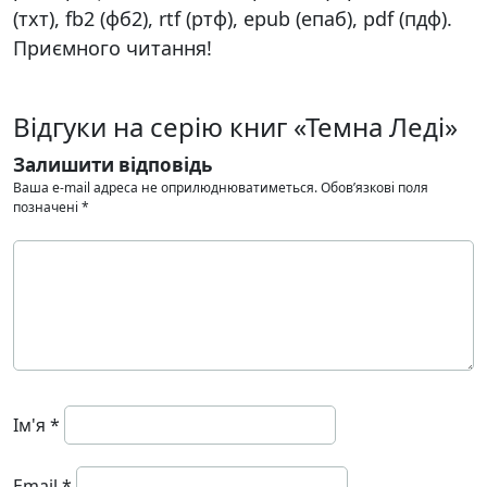
(тхт), fb2 (фб2), rtf (ртф), epub (епаб), pdf (пдф).
Приємного читання!
Відгуки на серію книг «Темна Леді»
Залишити відповідь
Ваша e-mail адреса не оприлюднюватиметься.
Обов’язкові поля
позначені
*
Ім'я
*
Email
*