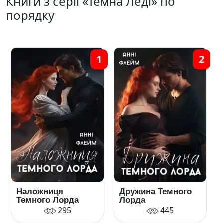
Книги з серії «Темна Леді» по
порядку
1
2
Наложниця
Дружина Темного
Темного Лорда
Лорда
295
445