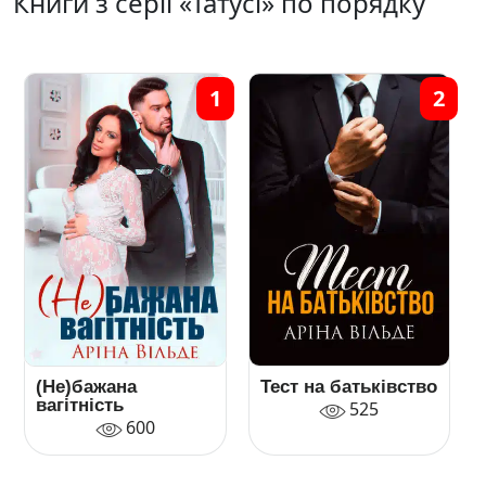
Книги з серії «Татусі» по порядку
1
2
(Не)бажана
Тест на батьківство
вагітність
525
600