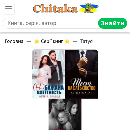
Знайти
Головна
—
⭐ Серії книг ⭐
—
Татусі