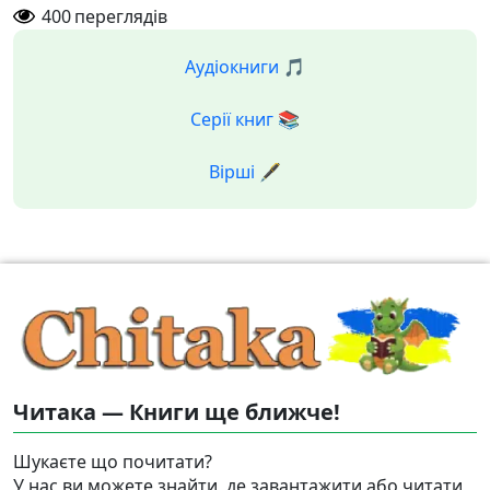
400
переглядів
Аудіокниги 🎵
Серії книг 📚
Вірші 🖋️
Читака — Книги ще ближче!
Шукаєте що почитати?
У нас ви можете знайти, де завантажити або читати