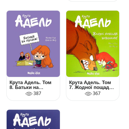
Крута Адель. Том
Крута Адель. Том
7. Жодної пощади
8. Батьки на
невдахам
продаж!
367
387