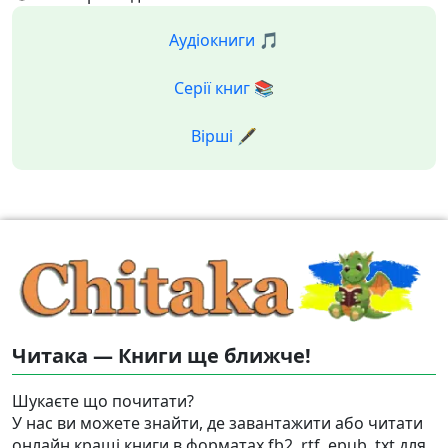
Аудіокниги 🎵
Серії книг 📚
Вірші 🖋️
Читака — Книги ще ближче!
Шукаєте що почитати?
У нас ви можете знайти, де завантажити або читати
онлайн кращі книги в форматах fb2, rtf, epub, txt для