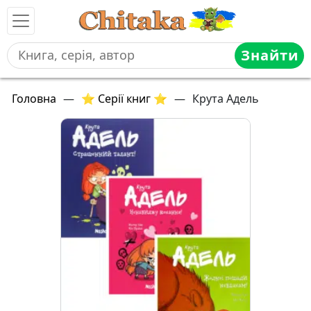
Знайти
Головна
—
⭐ Серії книг ⭐
—
Крута Адель