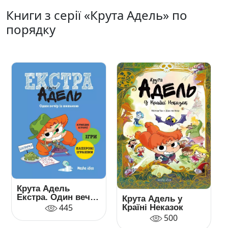
Книги з серії «Крута Адель» по
порядку
Крута Адель
Екстра. Один вечір
Крута Адель у
із нянькою
445
Країні Неказок
500