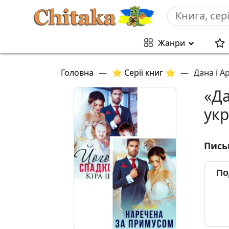
Жанри
Головна
—
⭐ Серії книг ⭐
—
Дана і А
«Да
укр
Пись
По