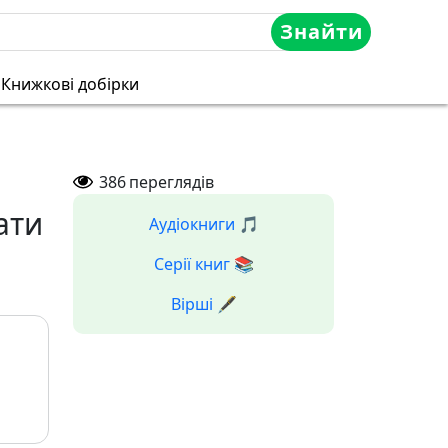
Знайти
Книжкові добірки
386
переглядів
ати
Аудіокниги 🎵
Серії книг 📚
Вірші 🖋️