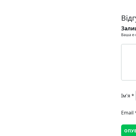
Відг
Зали
Ваша e-
Ім'я
*
Email