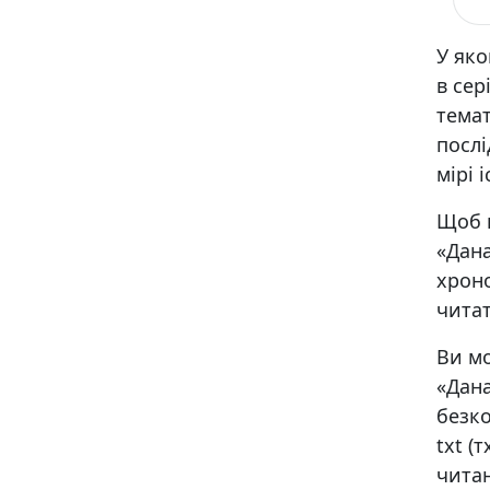
У яко
в сер
тема
послі
мірі 
Щоб в
«Дана
хроно
читат
Ви мо
«Дан
безко
txt (т
чита