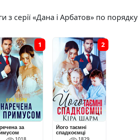
и з серії «Дана і Арбатов» по порядку
1
2
речена за
Його таємні
имусом
спадкоємці
1018
1829