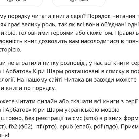
му порядку читати книги серії? Порядок читання 
іях грає велику роль, так як всі вони об'єднані одн
тикою, головними героями або сюжетом. Правил
довність книг дозволить вам насолодитися в повн
історією.
и не втратили нитку розповіді, у нас всі книги сер
 і Арбатов» Кіри Шарм розташовані в списку в по
логії. На нашому сайті Читака ви завжди можете
и книги по порядку.
жете читати онлайн або скачати всі книги з серії
а і Арбатов» Кіри Шарм українською мовою
штовно, без реєстрації та смс (sms) в різних форм
хт), fb2 (фб2), rtf (ртф), epub (епаб), pdf (пдф). Приє
ння!