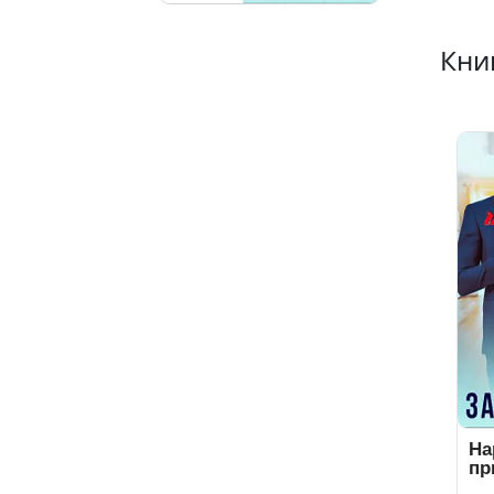
Книг
На
пр