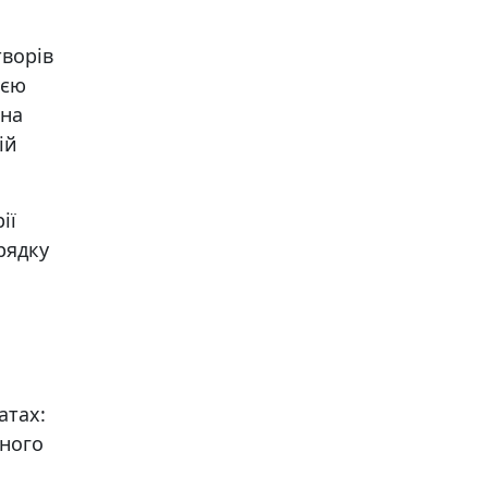
творів
ією
ьна
ій
ії
рядку
атах:
много